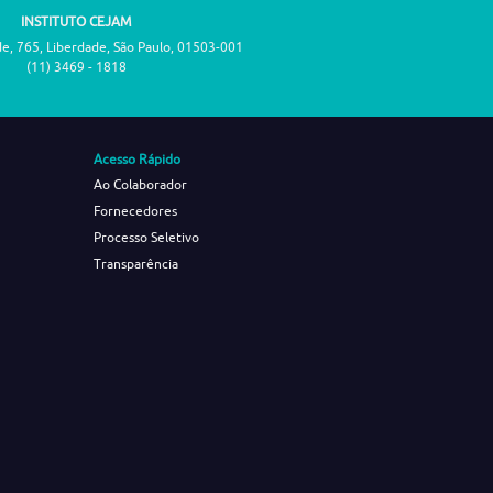
INSTITUTO CEJAM
de, 765, Liberdade, São Paulo, 01503-001
(11) 3469 - 1818
Acesso Rápido
Ao Colaborador
Fornecedores
Processo Seletivo
Transparência