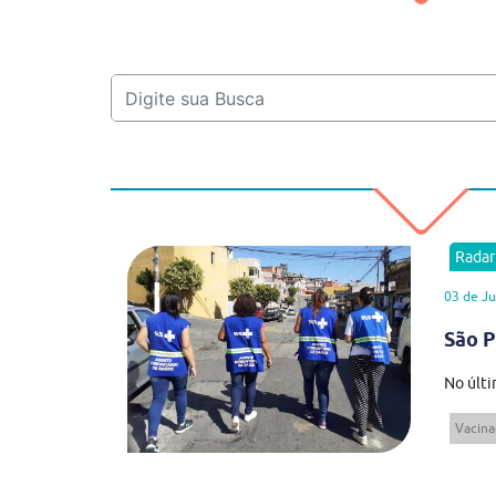
Rada
03 de Ju
São P
No últi
Vacina