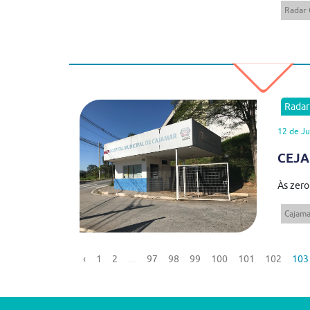
Radar
Rada
12 de J
CEJAM
Às zero
Cajama
‹
1
2
...
97
98
99
100
101
102
103