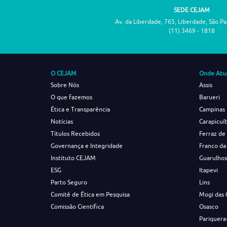
SEDE CEJAM
Av. da Liberdade, 765, Liberdade, São P
(11) 3469 - 1818
O CEJAM
Onde Atu
Sobre Nós
Assis
O que fazemos
Barueri
Ética e Transparência
Campinas
Notícias
Carapicuí
Títulos Recebidos
Ferraz de
Governança e Integridade
Franco da
Instituto CEJAM
Guarulho
ESG
Itapevi
Parto Seguro
Lins
Comitê de Ética em Pesquisa
Mogi das 
Comissão Científica
Osasco
Pariquera