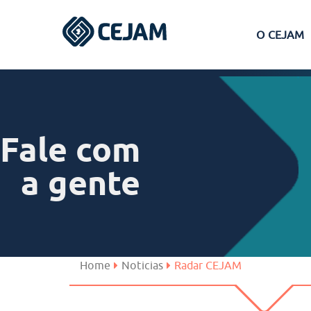
O CEJAM
Assis
Ferraz de Vasconcelos
Fale com
Lins
a gente
Peruíbe
São José dos Campos
Home
Noticias
Radar CEJAM