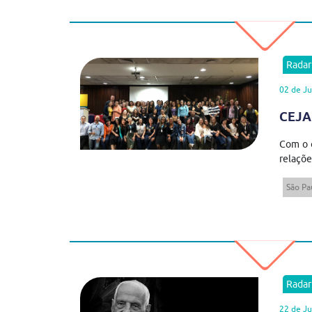
Rada
02 de Ju
CEJAM
Com o o
relaçõe
São Pa
Rada
22 de J