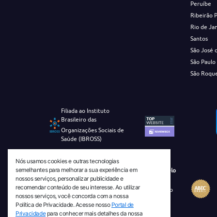
Peruíbe
Ribeirão 
Rio de Ja
Santos
São José 
São Paulo
São Roqu
Filiada ao Instituto
Brasileiro das
Organizações Sociais de
Saúde (IBROSS)
Nós usamos cookies e outras tecnologias
semelhantes para melhorar a sua experiência em
Revista Tecnico-Cientifica CEJAM Selo
nossos serviços, personalizar publicidade e
Diamante de Ciência Aberta
recomendar conteúdo de seu interesse. Ao utilizar
Diretório Migulim Instituto Brasileiro
nossos serviços, você concorda com a nossa
de Informação em Ciência e
Política de Privacidade. Acesse nosso
Portal de
Tecnologia - IBICT
Privacidade
para conhecer mais detalhes da nossa