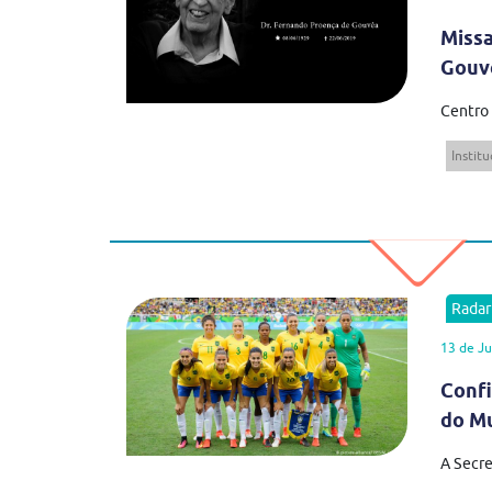
Miss
Gouv
Centro 
Institu
Rada
13 de J
Confi
do M
A Secre