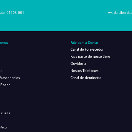
aulo, 01503-001
Av. da Liberda
amos
Fale com a Gente
Canal do Fornecedor
Faça parte do nosso time
Ouvidoria
ba
Nossos Telefones
 Vasconcelos
Canal de denúncias
 Rocha
s
Cruzes
-Açu