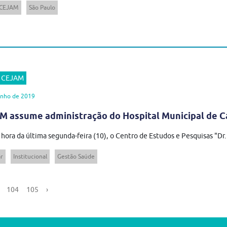
 CEJAM
São Paulo
r CEJAM
unho de 2019
 assume administração do Hospital Municipal de C
 hora da última segunda-feira (10), o Centro de Estudos e Pesquisas "Dr
r
Institucional
Gestão Saúde
104
105
›