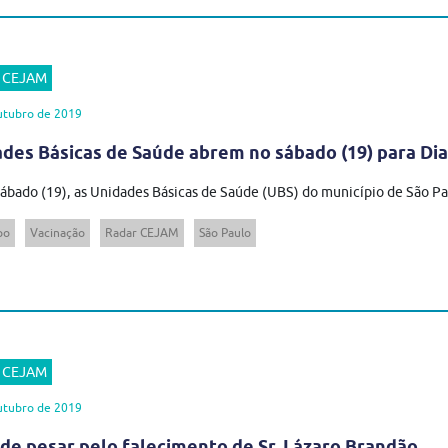
r CEJAM
utubro de 2019
des Básicas de Saúde abrem no sábado (19) para Di
ábado (19), as Unidades Básicas de Saúde (UBS) do município de São Paul
po
Vacinação
Radar CEJAM
São Paulo
r CEJAM
utubro de 2019
de pesar pelo falecimento de Sr. Lázaro Brandão