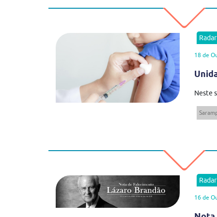
Rada
18 de O
Unida
Neste s
Saram
Rada
16 de O
Nota 