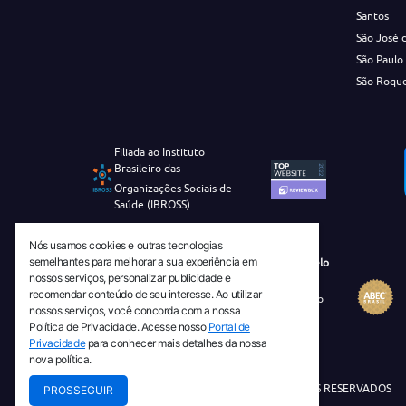
Santos
São José 
São Paulo
São Roqu
Filiada ao Instituto
Brasileiro das
Organizações Sociais de
Saúde (IBROSS)
Nós usamos cookies e outras tecnologias
semelhantes para melhorar a sua experiência em
Revista Tecnico-Cientifica CEJAM Selo
nossos serviços, personalizar publicidade e
Diamante de Ciência Aberta
recomendar conteúdo de seu interesse. Ao utilizar
Diretório Migulim Instituto Brasileiro
nossos serviços, você concorda com a nossa
de Informação em Ciência e
Política de Privacidade. Acesse nosso
Portal de
Tecnologia - IBICT
Privacidade
para conhecer mais detalhes da nossa
nova política.
© 2026 TODOS OS DIREITOS RESERVADOS
PROSSEGUIR