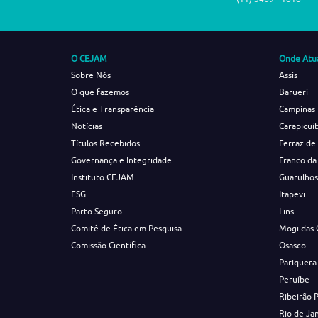
O CEJAM
Onde Atu
Sobre Nós
Assis
O que fazemos
Barueri
Ética e Transparência
Campinas
Notícias
Carapicuí
Títulos Recebidos
Ferraz de
Governança e Integridade
Franco da
Instituto CEJAM
Guarulho
ESG
Itapevi
Parto Seguro
Lins
Comitê de Ética em Pesquisa
Mogi das 
Comissão Científica
Osasco
Pariquera
Peruíbe
Ribeirão 
Rio de Ja