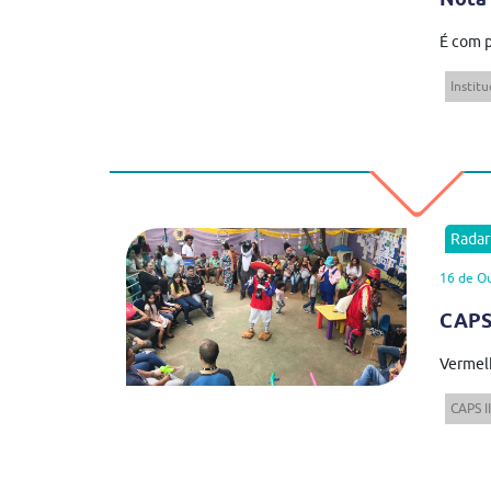
É com p
Institu
Rada
16 de O
CAPS 
Vermelh
CAPS II