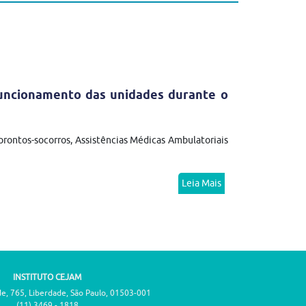
funcionamento das unidades durante o
prontos-socorros, Assistências Médicas Ambulatoriais
Leia Mais
INSTITUTO CEJAM
de, 765, Liberdade, São Paulo, 01503-001
(11) 3469 - 1818