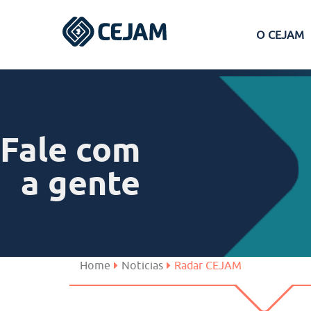
O CEJAM
Assis
Ferraz de Vasconcelos
Fale com
Lins
a gente
Peruíbe
São José dos Campos
Home
Noticias
Radar CEJAM