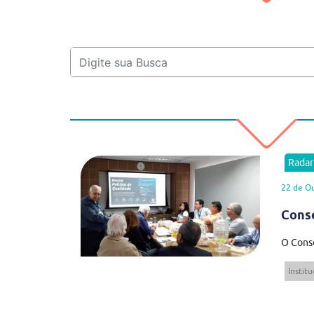
Rada
22 de O
Conse
O Conse
Institu