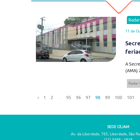
Rada
11 de O
Secre
feria
A Secre
(AMA) 2
Radar
‹
1
2
...
95
96
97
98
99
100
101
SEDE CEJAM
Av. da Liberdade, 765, Liberdade, São P
(11) 3469 - 1818