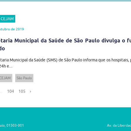
r CEJAM
utubro de 2019
taria Municipal da Saúde de São Paulo divulga o 
do
taria Municipal da Saúde (SMS) de São Paulo informa que os hospitais, 
4h e...
 CEJAM
São Paulo
...
104
105
›
aulo, 01503-001
Av. da Liberda