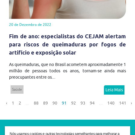
20 de Dezembro de 2022
Fim de ano: especialistas do CEJAM alertam
para riscos de queimaduras por fogos de
artifício e exposição solar
As queimaduras, que no Brasil acometem aproximadamente 1
milhão de pessoas todos os anos, tornam-se ainda mais
preocupantes entre os...
Saúde
Leia Mais
‹
1
2
...
88
89
90
91
92
93
94
...
140
141
›
SEDE CEJAM
Nós usamos cookies e outras tecnologias semelhantes para melhorar a