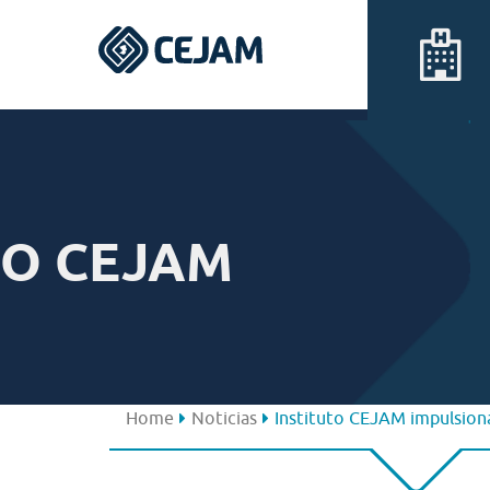
Assis
Ferraz de Vasconcelos
O CEJAM
Lins
Peruíbe
São José dos Campos
Home
Noticias
Instituto CEJAM impulsion