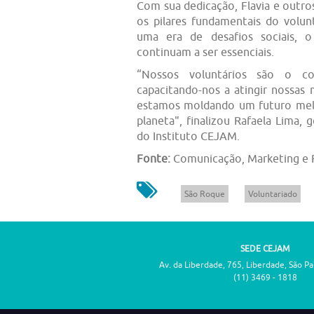
Com sua dedicação, Flavia e outro
os pilares fundamentais do vol
uma era de desafios sociais, 
continuam a ser essenciais.
“Nossos voluntários são o cora
capacitando-nos a atingir nossas 
estamos moldando um futuro mel
planeta", finalizou Rafaela Lima,
do Instituto CEJAM.
Fonte:
Comunicação, Marketing e
São Roque
Voluntariado
SEDE CEJAM
Av. da Liberdade, 765, Liberdade, São P
(11) 3469 - 1818