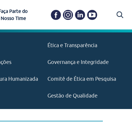
Faça Parte do
Nosso Time
Carapicuíba
Ética e Transparência
PAISM
in memoriam) em
Itapevi
(11) 3469-1828
o, visão e valores?
ações
Governança e Integridade
ustentabilidade
ime.
Pariquera-Açu
ilidade social e
IMPRENSA
as pelo CEJAM e
ura Humanizada
Comitê de Ética em Pesquisa
(11) 97646‑2537
Santos
cejam@agenciamaquina.com
rg.br
Gestão de Qualidade