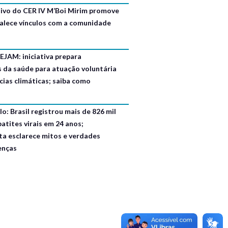
usivo do CER IV M’Boi Mirim promove
talece vínculos com a comunidade
EJAM: iniciativa prepara
s da saúde para atuação voluntária
ias climáticas; saiba como
o: Brasil registrou mais de 826 mil
atites virais em 24 anos;
ta esclarece mitos e verdades
enças