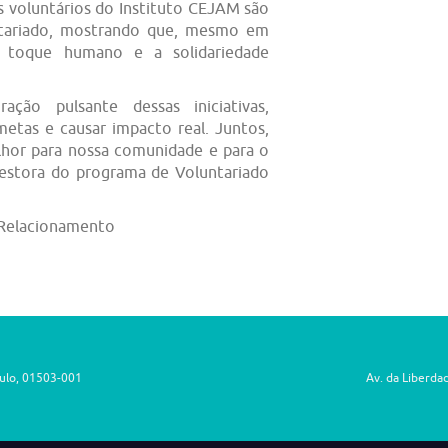
s voluntários do Instituto CEJAM são
untariado, mostrando que, mesmo em
o toque humano e a solidariedade
ção pulsante dessas iniciativas,
metas e causar impacto real. Juntos,
hor para nossa comunidade e para o
 gestora do programa de Voluntariado
 Relacionamento
aulo, 01503-001
Av. da Liberda