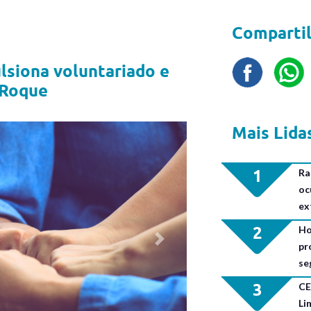
Compartil
lsiona voluntariado e
 Roque
Mais Lida
1
Ra
oc
ex
2
Ho
Next
pr
se
3
CE
Li