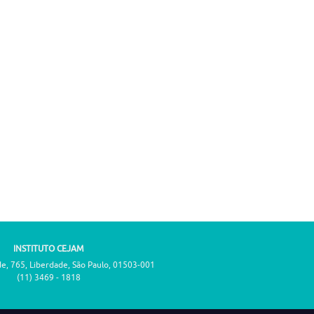
INSTITUTO CEJAM
de, 765, Liberdade, São Paulo, 01503-001
(11) 3469 - 1818