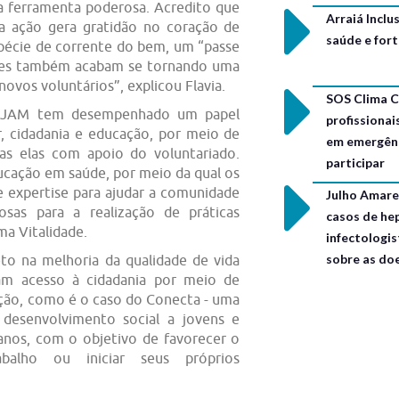
a ferramenta poderosa. Acredito que
Arraiá Incl
da ação gera gratidão no coração de
saúde e for
pécie de corrente do bem, um “passe
ções também acabam se tornando uma
ovos voluntários”, explicou Flavia.
SOS Clima C
 CEJAM tem desempenhado um papel
profissionai
, cidadania e educação, por meio de
em emergênc
das elas com apoio do voluntariado.
participar
ucação em saúde, por meio da qual os
 expertise para ajudar a comunidade
Julho Amarel
iosas para a realização de práticas
casos de hep
a Vitalidade.
infectologis
sobre as do
eto na melhoria da qualidade de vida
nam acesso à cidadania por meio de
ção, como é o caso do Conecta - uma
e desenvolvimento social a jovens e
 anos, com o objetivo de favorecer o
alho ou iniciar seus próprios