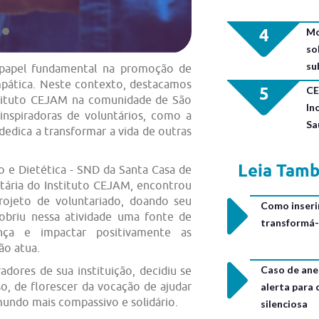
4
Mo
so
su
papel fundamental na promoção de
mpática. Neste contexto, destacamos
5
CE
stituto CEJAM na comunidade de São
In
inspiradoras de voluntários, como a
Sa
 dedica a transformar a vida de outras
Leia Tam
o e Dietética - SND da Santa Casa de
ntária do Instituto CEJAM, encontrou
ojeto de voluntariado, doando seu
Como inseri
obriu nessa atividade uma fonte de
transformá-
ença e impactar positivamente as
ão atua.
Caso de ane
adores de sua instituição, decidiu se
o, de florescer da vocação de ajudar
alerta para
undo mais compassivo e solidário.
silenciosa