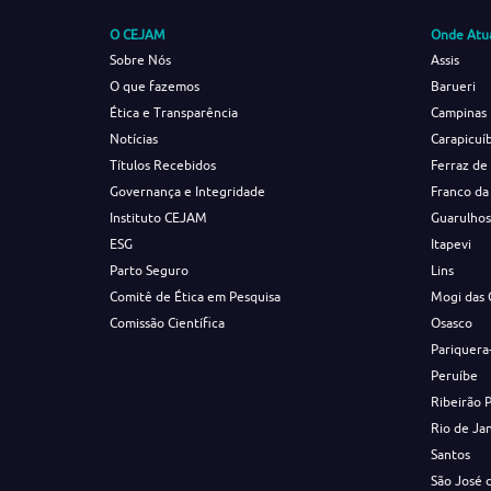
O CEJAM
Onde Atu
Sobre Nós
Assis
O que fazemos
Barueri
Ética e Transparência
Campinas
Notícias
Carapicuí
Títulos Recebidos
Ferraz de
Governança e Integridade
Franco da
Instituto CEJAM
Guarulho
ESG
Itapevi
Parto Seguro
Lins
Comitê de Ética em Pesquisa
Mogi das 
Comissão Científica
Osasco
Pariquera
Peruíbe
Ribeirão 
Rio de Ja
Santos
São José 