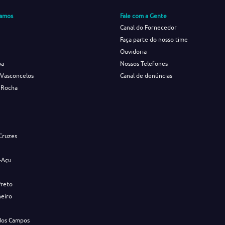
amos
Fale com a Gente
Canal do Fornecedor
Faça parte do nosso time
Ouvidoria
ba
Nossos Telefones
 Vasconcelos
Canal de denúncias
 Rocha
s
Cruzes
-Açu
Preto
neiro
dos Campos