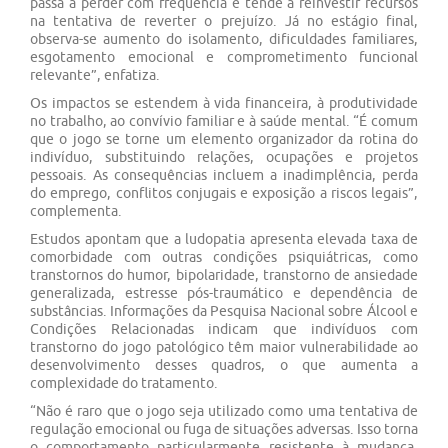
passa a perder com frequência e tende a reinvestir recursos
na tentativa de reverter o prejuízo. Já no estágio final,
observa-se aumento do isolamento, dificuldades familiares,
esgotamento emocional e comprometimento funcional
relevante”, enfatiza.
Os impactos se estendem à vida financeira, à produtividade
no trabalho, ao convívio familiar e à saúde mental. “É comum
que o jogo se torne um elemento organizador da rotina do
indivíduo, substituindo relações, ocupações e projetos
pessoais. As consequências incluem a inadimplência, perda
do emprego, conflitos conjugais e exposição a riscos legais”,
complementa.
Estudos apontam que a ludopatia apresenta elevada taxa de
comorbidade com outras condições psiquiátricas, como
transtornos do humor, bipolaridade, transtorno de ansiedade
generalizada, estresse pós-traumático e dependência de
substâncias. Informações da Pesquisa Nacional sobre Álcool e
Condições Relacionadas indicam que indivíduos com
transtorno do jogo patológico têm maior vulnerabilidade ao
desenvolvimento desses quadros, o que aumenta a
complexidade do tratamento.
“Não é raro que o jogo seja utilizado como uma tentativa de
regulação emocional ou fuga de situações adversas. Isso torna
o comportamento particularmente resistente à mudança,