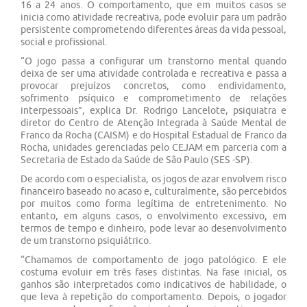
16 a 24 anos. O comportamento, que em muitos casos se
inicia como atividade recreativa, pode evoluir para um padrão
persistente comprometendo diferentes áreas da vida pessoal,
social e profissional.
“O jogo passa a configurar um transtorno mental quando
deixa de ser uma atividade controlada e recreativa e passa a
provocar prejuízos concretos, como endividamento,
sofrimento psíquico e comprometimento de relações
interpessoais”, explica Dr. Rodrigo Lancelote, psiquiatra e
diretor do Centro de Atenção Integrada à Saúde Mental de
Franco da Rocha (CAISM) e do Hospital Estadual de Franco da
Rocha, unidades gerenciadas pelo CEJAM em parceria com a
Secretaria de Estado da Saúde de São Paulo (SES -SP).
De acordo com o especialista, os jogos de azar envolvem risco
financeiro baseado no acaso e, culturalmente, são percebidos
por muitos como forma legítima de entretenimento. No
entanto, em alguns casos, o envolvimento excessivo, em
termos de tempo e dinheiro, pode levar ao desenvolvimento
de um transtorno psiquiátrico.
“Chamamos de comportamento de jogo patológico. E ele
costuma evoluir em três fases distintas. Na fase inicial, os
ganhos são interpretados como indicativos de habilidade, o
que leva à repetição do comportamento. Depois, o jogador