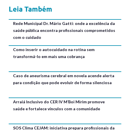
Leia Também
Rede Municipal Dr. Mário Gatti: onde a excelência da
saúde pública encontra profissionais comprometidos
com o cuidado
Como inserir o autocuidado na rotina sem
transformá-lo em mais uma cobrança
Caso de aneurisma cerebral em novela acende alerta
para condição que pode evoluir de forma silenciosa
Arraiá Inclusivo do CER IV M’Boi Mirim promove
saúde e fortalece vínculos com a comunidade
SOS Clima CEJAM: iniciativa prepara profissionais da