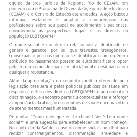
equipe da área jurídica da Regional Rio do CEJAM, em
parceria com o Programa de Diversidade, Equidade e Inclusão
(CEJAM) e o Centro de Estudos das unidades. A ação buscou
informar, esclarecer e ampliar a compreensão dos
profissionais sobre seu papel no acolhimento a pacientes,
considerando as perspectivas legais e os direitos da
população LGBTQIAPN+.
O nome social é um direito relacionado à identidade de
gênero e garante, por lei, que travestis, transgêneros,
transexuais e pessoas que não se identificam com o gênero
atribuído no nascimento possam se autoidentificar e optar
pela forma como desejam ser oficialmente designadas em
qualquer circunstância.
Além da apresentação do conjunto jurídico oferecido pela
legislação brasileira e pelas políticas públicas de saúde em
respaldo à defesa dos direitos LGBTQIAPN+ e ao combate à
discriminação, o encontro permitiu contextualizar e reforçar
a importância da atuação das equipes de saúde em uma rotina
de atendimentos mais humanizada.
Perguntar “Como quer que eu te chame? Você tem nome
social?” é uma sugestão para estabelecer um bom começo.
No contexto da Saúde, o uso do nome social contribui para
reduzir constrangimentos, discriminação, ansiedade e