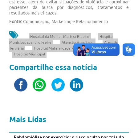
estresse, além de evitar situações de violência e aproximar
pacientes da busca por diagnósticos, tratamentos e
resultados mais eficazes.
Fonte:
Comunicação, Marketing e Relacionamento
Hospital da Mulher Mariska Ribeiro
Hospital
Municipal Evandro Freire
Atenção Hospitalar
Atenção
Terciária
Hospital Maternidade Paulino Werneck
AH
Hospital Municipal
Compartilhe essa notícia
Mais Lidas
Rabdomiólise por exercício: o risco oculto por trás do