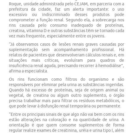
Roque, unidade administrada pelo CEJAM, em parceria com a
prefeitura da cidade, faz um alerta importante: o uso
excessivo ou indiscriminado desses produtos pode
comprometer a função renal. Segundo ela, a sobrecarga nos
rins causada pelo consumo inadequado de proteínas,
creatina, vitamina D e outras substâncias têm se tornado cada
vez mais frequente, especialmente entre os jovens.
“Já observamos casos de lesões renais graves causadas por
suplementação sem acompanhamento profissional. Há
relatos de pacientes que desenvolveram cálculos renais e, em
situações mais críticas, evoluíram para quadros de
insuficiência renal aguda, precisando recorrer à hemodiálise”,
afirma a especialista.
Os rins funcionam como filtros do organismo e são
responsáveis por eliminar pela urina as substâncias ingeridas.
Quando há excesso de proteínas, seja de origem animal ou
vegetal, de creatina ou algum outro suplemento, o órgão
precisa trabalhar mais para filtrar os resíduos metabólicos, o
que pode levar à disfunção renal temporária ou permanente.
“Entre os principais sinais de que algo não vai bem com os rins
estão alterações na coloração e na quantidade de urina. A
orientação é que quem consome suplementos de forma
regular realize exames de creatinina, uréia e urina tipo I, além