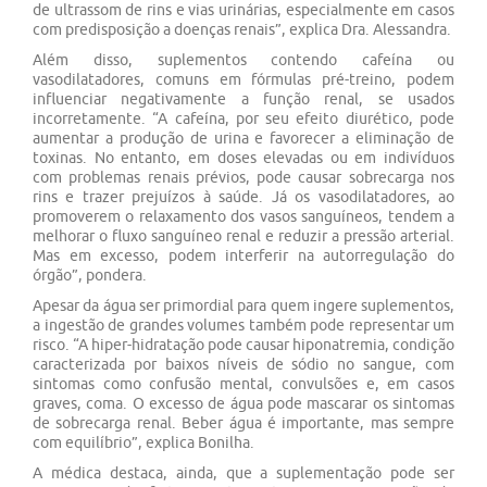
de ultrassom de rins e vias urinárias, especialmente em casos
com predisposição a doenças renais”, explica Dra. Alessandra.
Além disso, suplementos contendo cafeína ou
vasodilatadores, comuns em fórmulas pré-treino, podem
influenciar negativamente a função renal, se usados
incorretamente. “A cafeína, por seu efeito diurético, pode
aumentar a produção de urina e favorecer a eliminação de
toxinas. No entanto, em doses elevadas ou em indivíduos
com problemas renais prévios, pode causar sobrecarga nos
rins e trazer prejuízos à saúde. Já os vasodilatadores, ao
promoverem o relaxamento dos vasos sanguíneos, tendem a
melhorar o fluxo sanguíneo renal e reduzir a pressão arterial.
Mas em excesso, podem interferir na autorregulação do
órgão”, pondera.
Apesar da água ser primordial para quem ingere suplementos,
a ingestão de grandes volumes também pode representar um
risco. “A hiper-hidratação pode causar hiponatremia, condição
caracterizada por baixos níveis de sódio no sangue, com
sintomas como confusão mental, convulsões e, em casos
graves, coma. O excesso de água pode mascarar os sintomas
de sobrecarga renal. Beber água é importante, mas sempre
com equilíbrio”, explica Bonilha.
A médica destaca, ainda, que a suplementação pode ser