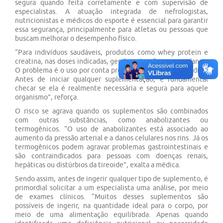
segura quando feita corretamente e com supervisão de
especialistas. A atuação integrada de nefrologistas,
nutricionistas e médicos do esporte é essencial para garantir
essa segurança, principalmente para atletas ou pessoas que
buscam melhorar o desempenho físico.
“Para indivíduos saudáveis, produtos como whey protein e
creatina, nas doses indicadas, geralmente não causam danos.
O problema é o uso por conta própria, sem avaliação médica.
Antes de iniciar qualquer suplementação, é fundamental
checar se ela é realmente necessária e segura para aquele
organismo”, reforça.
O risco se agrava quando os suplementos são combinados
com outras substâncias, como anabolizantes ou
termogênicos. “O uso de anabolizantes está associado ao
aumento da pressão arterial e a danos celulares nos rins. Já os
termogênicos podem agravar problemas gastrointestinais e
são contraindicados para pessoas com doenças renais,
hepáticas ou distúrbios da tireoide”, exalta a médica.
Sendo assim, antes de ingerir qualquer tipo de suplemento, é
primordial solicitar a um especialista uma análise, por meio
de exames clínicos. “Muitos desses suplementos são
possíveis de ingerir, na quantidade ideal para o corpo, por
meio de uma alimentação equilibrada. Apenas quando