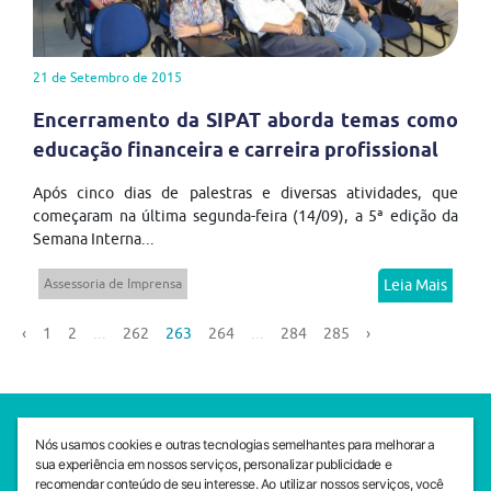
21 de Setembro de 2015
Encerramento da SIPAT aborda temas como
educação financeira e carreira profissional
Após cinco dias de palestras e diversas atividades, que
começaram na última segunda-feira (14/09), a 5ª edição da
Semana Interna...
Assessoria de Imprensa
Leia Mais
‹
1
2
...
262
263
264
...
284
285
›
SEDE CEJAM
Nós usamos cookies e outras tecnologias semelhantes para melhorar a
Av. da Liberdade, 765, Liberdade, São Paulo, 01503-001
sua experiência em nossos serviços, personalizar publicidade e
(11) 3469 - 1818
recomendar conteúdo de seu interesse. Ao utilizar nossos serviços, você