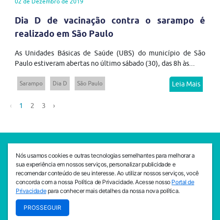
02 de Dezembro de 2019
Dia D de vacinação contra o sarampo é
realizado em São Paulo
As Unidades Básicas de Saúde (UBS) do município de São
Paulo estiveram abertas no último sábado (30), das 8h às...
Sarampo
Dia D
São Paulo
Leia Mais
‹
1
2
3
›
SEDE CEJAM
Nós usamos cookies e outras tecnologias semelhantes para melhorar a
Av. da Liberdade, 765, Liberdade, São Paulo, 01503-001
sua experiência em nossos serviços, personalizar publicidade e
(11) 3469 - 1818
recomendar conteúdo de seu interesse. Ao utilizar nossos serviços, você
concorda com a nossa Política de Privacidade. Acesse nosso
Portal de
INSTITUTO CEJAM
Privacidade
para conhecer mais detalhes da nossa nova política.
Av. da Liberdade, 765, Liberdade, São Paulo, 01503-001
PROSSEGUIR
(11) 3469 - 1818