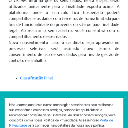
O CEJAM informa que os seus dados, nesta etapa, serão
utilizados unicamente para a finalidade exposta acima. A
plataforma onde o currículo fica hospedado poderá
compartilhar seus dados com terceiros de forma limitada para
fins de funcionalidade do provedor do site ou para finalidade
legal. Ao realizar o seu cadastro, você consentirá com o
compartilhamento desses dados.
Novo consentimento: caso o candidato seja aprovado no
processo seletivo, será assinado novo termo de
consentimento de uso de seus dados para fins de gestão de
contrato de trabalho.
Classificação Final
SEDE CEJAM
Nós usamos cookies e outras tecnologias semelhantes para melhorar a
Av. da Liberdade, 765, Liberdade, São Paulo, 01503-001
sua experiência em nossos serviços, personalizar publicidade e
(11) 3469 - 1818
recomendar conteúdo de seu interesse. Ao utilizar nossos serviços, você
concorda com a nossa Política de Privacidade. Acesse nosso
Portal de
INSTITUTO CEJAM
Privacidade
para conhecer mais detalhes da nossa nova política.