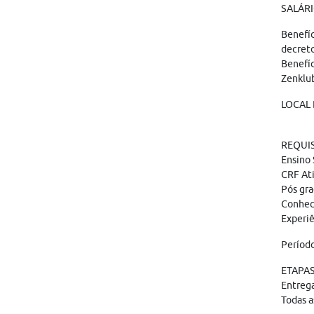
SALÁRI
Benefíc
decreto
Benefíc
Zenklu
LOCAL D
REQUIS
Ensino
CRF Ati
Pós gra
Conheci
Experiê
Período
ETAPAS:
Entreg
Todas a