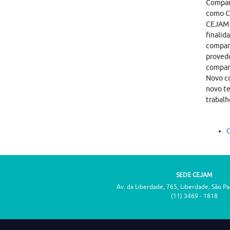
Compart
como CA
CEJAM i
finalid
compart
provedo
compar
Novo co
novo te
trabalh
C
SEDE CEJAM
Av. da Liberdade, 765, Liberdade, São P
(11) 3469 - 1818