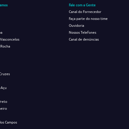
amos
Fale com a Gente
Canal do Fornecedor
Faça parte do nosso time
Ouvidoria
ba
Nossos Telefones
 Vasconcelos
Canal de denúncias
 Rocha
s
Cruzes
-Açu
Preto
neiro
dos Campos