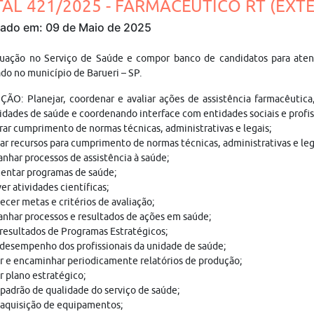
TAL 421/2025 - FARMACÊUTICO RT (EXTER
cado em: 09 de Maio de 2025
tuação no Serviço de Saúde e compor banco de candidatos para aten
ado no município de Barueri – SP.
ÃO: Planejar, coordenar e avaliar ações de assistência farmacêutica
idades de saúde e coordenando interface com entidades sociais e profis
ar cumprimento de normas técnicas, administrativas e legais;
zar recursos para cumprimento de normas técnicas, administrativas e leg
har processos de assistência à saúde;
entar programas de saúde;
r atividades científicas;
ecer metas e critérios de avaliação;
har processos e resultados de ações em saúde;
 resultados de Programas Estratégicos;
 desempenho dos profissionais da unidade de saúde;
r e encaminhar periodicamente relatórios de produção;
r plano estratégico;
 padrão de qualidade do serviço de saúde;
 aquisição de equipamentos;