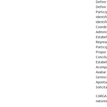
Definir
Definir
Partici
Identif
Identif
Coorden
Adminis
Estabel
Represe
Partici
Propor 
Concili
Estabel
Acompa
Avalia
Gerenci
Aponta
Solicit
CARGA H
naturez