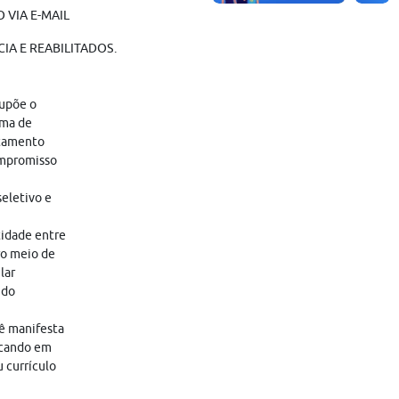
 VIA E-MAIL
IA E REABILITADOS.
supõe o
ama de
atamento
ompromisso
eletivo e
tidade entre
ro meio de
lar
 do
cê manifesta
icando em
 currículo