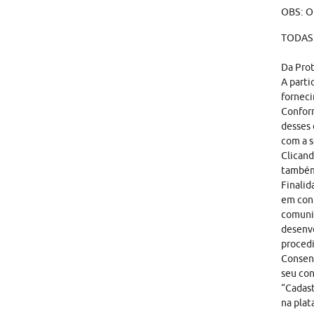
OBS: O
TODAS 
Da Pro
A parti
forneci
Conform
desses 
com a s
Clicand
também
Finalid
em cont
comunic
desenvo
proced
Consent
seu con
“Cadast
na plat