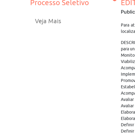
Processo Seletivo
EDI
Publi
Veja Mais
Para a
localiz
DESCRIÇ
para un
Monitor
Viabili
Acompan
Implem
Promove
Estabel
Acompan
Avaliar
Avaliar
Elabora
Elabora
Definir
Definir