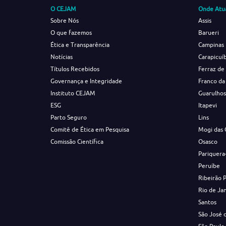
O CEJAM
Onde Atu
Sobre Nós
Assis
O que fazemos
Barueri
Ética e Transparência
Campinas
Notícias
Carapicuí
Títulos Recebidos
Ferraz de
Governança e Integridade
Franco da
Instituto CEJAM
Guarulho
ESG
Itapevi
Parto Seguro
Lins
Comitê de Ética em Pesquisa
Mogi das 
Comissão Científica
Osasco
Pariquera
Peruíbe
Ribeirão 
Rio de Ja
Santos
São José 