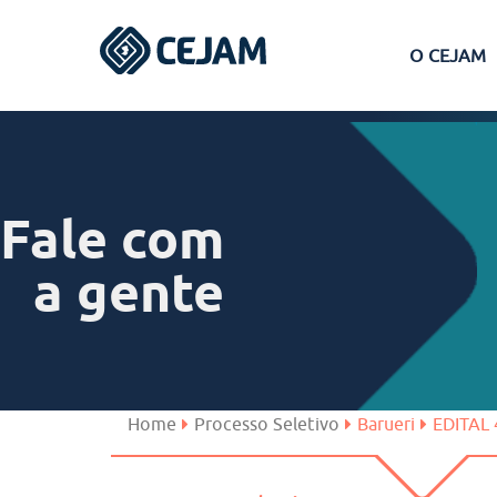
O CEJAM
Assis
Ferraz de Vasconcelos
Fale com
Lins
a gente
Peruíbe
São José dos Campos
Home
Processo Seletivo
Barueri
EDITAL