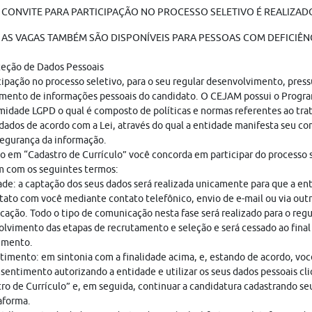
 CONVITE PARA PARTICIPAÇÃO NO PROCESSO SELETIVO É REALIZADO
AS VAGAS TAMBÉM SÃO DISPONÍVEIS PARA PESSOAS COM DEFICIÊNC
teção de Dados Pessoais
cipação no processo seletivo, para o seu regular desenvolvimento, pres
mento de informações pessoais do candidato. O CEJAM possui o Progr
idade LGPD o qual é composto de políticas e normas referentes ao tr
dados de acordo com a Lei, através do qual a entidade manifesta seu c
egurança da informação.
o em “Cadastro de Currículo” você concorda em participar do processo s
 com os seguintes termos:
ade: a captação dos seus dados será realizada unicamente para que a en
ato com você mediante contato telefônico, envio de e-mail ou via out
ação. Todo o tipo de comunicação nesta fase será realizado para o regu
lvimento das etapas de recrutamento e seleção e será cessado ao final
imento.
imento: em sintonia com a finalidade acima, e, estando de acordo, vo
sentimento autorizando a entidade e utilizar os seus dados pessoais cl
ro de Currículo” e, em seguida, continuar a candidatura cadastrando seu
aforma.