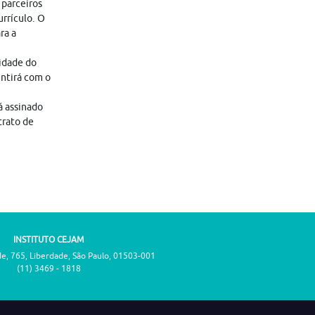
 parceiros
rrículo. O
ra a
lidade do
entirá com o
á assinado
trato de
INSTITUTO CEJAM
de, 765, Liberdade, São Paulo, 01503-001
(11) 3469 - 1818