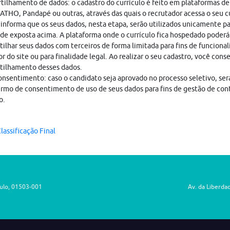
ilhamento de dados: o cadastro do currículo é feito em plataformas de
THO, Pandapé ou outras, através das quais o recrutador acessa o seu cu
nforma que os seus dados, nesta etapa, serão utilizados unicamente pa
ade exposta acima. A plataforma onde o currículo fica hospedado poderá
ilhar seus dados com terceiros de forma limitada para fins de funciona
r do site ou para finalidade legal. Ao realizar o seu cadastro, você cons
tilhamento desses dados.
nsentimento: caso o candidato seja aprovado no processo seletivo, ser
rmo de consentimento de uso de seus dados para fins de gestão de con
o.
lassificação Final
aulo, 01503-001
Av. da Liberda