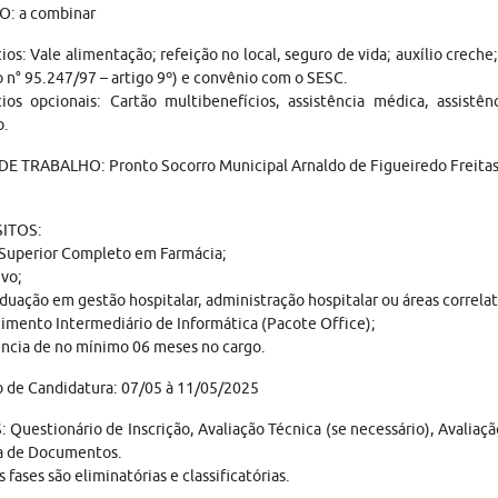
O: a combinar
ios: Vale alimentação; refeição no local, seguro de vida; auxílio crech
 n° 95.247/97 – artigo 9º) e convênio com o SESC.
ios opcionais: Cartão multibenefícios, assistência médica, assistên
b.
E TRABALHO: Pronto Socorro Municipal Arnaldo de Figueiredo Freitas 
ITOS:
 Superior Completo em Farmácia;
vo;
duação em gestão hospitalar, administração hospitalar ou áreas correlat
mento Intermediário de Informática (Pacote Office);
ncia de no mínimo 06 meses no cargo.
 de Candidatura: 07/05 à 11/05/2025
 Questionário de Inscrição, Avaliação Técnica (se necessário), Avaliaç
a de Documentos.
s fases são eliminatórias e classificatórias.