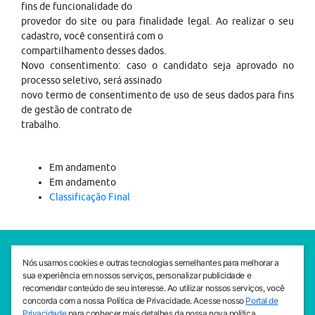
fins de funcionalidade do
provedor do site ou para finalidade legal. Ao realizar o seu
cadastro, você consentirá com o
compartilhamento desses dados.
Novo consentimento: caso o candidato seja aprovado no
processo seletivo, será assinado
novo termo de consentimento de uso de seus dados para fins
de gestão de contrato de
trabalho.
Em andamento
Em andamento
Classificação Final
SEDE CEJAM
Nós usamos cookies e outras tecnologias semelhantes para melhorar a
Av. da Liberdade, 765, Liberdade, São Paulo, 01503-001
sua experiência em nossos serviços, personalizar publicidade e
(11) 3469 - 1818
recomendar conteúdo de seu interesse. Ao utilizar nossos serviços, você
concorda com a nossa Política de Privacidade. Acesse nosso
Portal de
INSTITUTO CEJAM
Privacidade
para conhecer mais detalhes da nossa nova política.