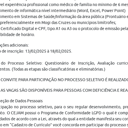
el experiência profissional como médico de família no mínimo de 6 me
mento de informática nível intermediário (Word, Excel, Power Point)
mento em Sistemas de Saúde/Informação da área pública (Prontuário e
 preferencialmente em Mogi das Cruzes ou municípios limítrofes;
 Certificado Digital e-CPF, tipo A1 ou A3 ou o protocolo de emissão pel
bilidade de horário.
ções adicionais:
 de inscrição: 13/02/2025 à 18/02/2025.
 do Processo Seletivo: Questionário de Inscrição, Avaliação curri
tos. (Todas as etapas são classificatórias e eliminatórias.)
 CONVITE PARA PARTICIPAÇÃO NO PROCESSO SELETIVO É REALIZADO
AS VAGAS SÃO DISPONÍVEIS PARA PESSOAS COM DEFICIÊNCIA E REA
teção de Dados Pessoais
cipação no processo seletivo, para o seu regular desenvolvimento, p
ato. O CEJAM possui o Programa de Conformidade LGPD o qual é compo
dados de acordo com a Lei, através do qual a entidade manifesta seu c
o em “Cadastro de Currículo” você concorda em participar do processo