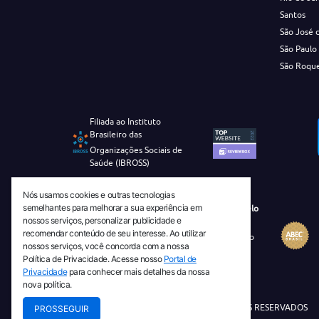
Santos
São José 
São Paulo
São Roqu
Filiada ao Instituto
Brasileiro das
Organizações Sociais de
Saúde (IBROSS)
Nós usamos cookies e outras tecnologias
semelhantes para melhorar a sua experiência em
Revista Tecnico-Cientifica CEJAM Selo
nossos serviços, personalizar publicidade e
Diamante de Ciência Aberta
recomendar conteúdo de seu interesse. Ao utilizar
Diretório Migulim Instituto Brasileiro
nossos serviços, você concorda com a nossa
de Informação em Ciência e
Política de Privacidade. Acesse nosso
Portal de
Tecnologia - IBICT
Privacidade
para conhecer mais detalhes da nossa
nova política.
© 2026 TODOS OS DIREITOS RESERVADOS
PROSSEGUIR