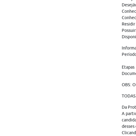
Desejáv
Conheci
Conheci
Residir
Possuir
Disponi
Informa
Período
Etapas
Documen
OBS: O
TODAS 
Da Pro
A parti
candid
desses 
Clicand