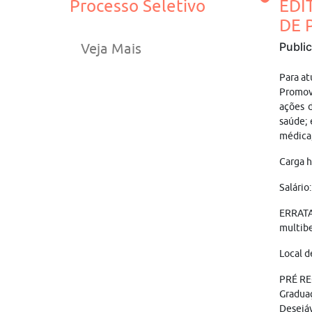
Processo Seletivo
EDI
DE 
Publi
Veja Mais
Para at
Promov
ações d
saúde; 
médica;
Carga h
Salário
ERRATA 
multibe
Local d
PRÉ RE
Graduaç
Desejáv