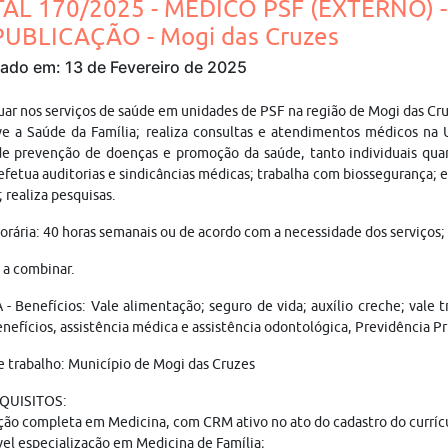
TAL 170/2025 - MÉDICO PSF (EXTERNO) 
PUBLICAÇÃO - Mogi das Cruzes
cado em: 13 de Fevereiro de 2025
uar nos serviços de saúde em unidades de PSF na região de Mogi das Cr
e a Saúde da Família; realiza consultas e atendimentos médicos na 
e prevenção de doenças e promoção da saúde, tanto individuais quan
efetua auditorias e sindicâncias médicas; trabalha com biossegurança
 realiza pesquisas.
orária: 40 horas semanais ou de acordo com a necessidade dos serviços;
: a combinar.
- Benefícios: Vale alimentação; seguro de vida; auxílio creche; vale
nefícios, assistência médica e assistência odontológica, Previdência Pr
e trabalho: Município de Mogi das Cruzes
QUISITOS:
ão completa em Medicina, com CRM ativo no ato do cadastro do curríc
el especialização em Medicina de Família;