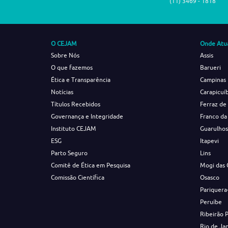
(11) 3469 - 1818
O CEJAM
Onde Atu
Sobre Nós
Assis
O que fazemos
Barueri
Ética e Transparência
Campinas
Notícias
Carapicuí
Títulos Recebidos
Ferraz de
Governança e Integridade
Franco da
Instituto CEJAM
Guarulho
ESG
Itapevi
Parto Seguro
Lins
Comitê de Ética em Pesquisa
Mogi das 
Comissão Científica
Osasco
Pariquera
Peruíbe
Ribeirão 
Rio de Ja