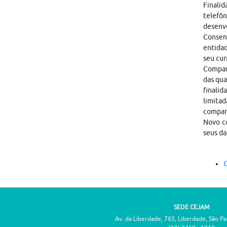
Finalid
telefôn
desenvo
Consen
entidad
seu cur
Compart
das qua
finalid
limitad
compar
Novo co
seus da
C
SEDE CEJAM
Av. da Liberdade, 765, Liberdade, São P