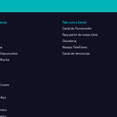
amos
Fale com a Gente
Canal do Fornecedor
Faça parte do nosso time
Ouvidoria
ba
Nossos Telefones
 Vasconcelos
Canal de denúncias
 Rocha
s
Cruzes
-Açu
Preto
neiro