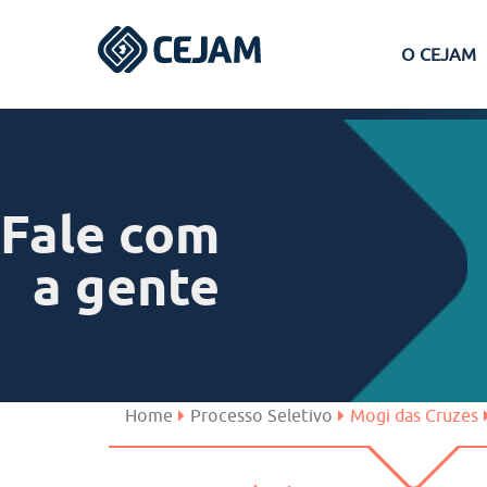
O CEJAM
Assis
Ferraz de Vasconcelos
Fale com
Lins
a gente
Peruíbe
São José dos Campos
Home
Processo Seletivo
Mogi das Cruzes