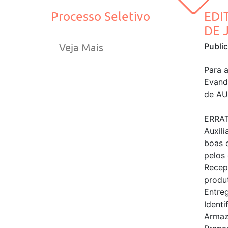
Processo Seletivo
EDI
DE 
Publi
Veja Mais
Para a
Evand
de AU
ERRAT
Auxil
boas 
pelos 
Recep
produ
Entreg
Ident
Armaz