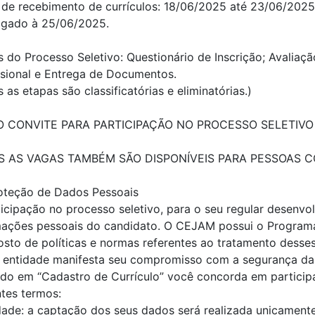
 de recebimento de currículos: 18/06/2025 até 23/06/2025
ogado à 25/06/2025.
 do Processo Seletivo: Questionário de Inscrição; Avaliaçã
sional e Entrega de Documentos.
 as etapas são classificatórias e eliminatórias.)
O CONVITE PARA PARTICIPAÇÃO NO PROCESSO SELETIVO 
 AS VAGAS TAMBÉM SÃO DISPONÍVEIS PARA PESSOAS CO
oteção de Dados Pessoais
ticipação no processo seletivo, para o seu regular desenv
mações pessoais do candidato. O CEJAM possui o Program
sto de políticas e normas referentes ao tratamento desse
a entidade manifesta seu compromisso com a segurança da
ndo em “Cadastro de Currículo” você concorda em partici
ntes termos:
idade: a captação dos seus dados será realizada unicament