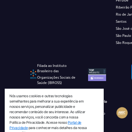
Peruíbe
Ribeirão 
Rio de Ja
Santos
São José 
São Paulo
São Roqu
Filiada ao Instituto
Brasileiro das
Organizações Sociais de
Saúde (IBROSS)
Nós usamos cookies e outras tecnologias
semelhantes para melhorar a sua experiência em
Revista Tecnico-Cientifica CEJAM Selo
nossos serviços, personalizar publicidade e
Diamante de Ciência Aberta
recomendar conteúdo de seu interesse. Ao utilizar
Diretório Migulim Instituto Brasileiro
nossos serviços, você concorda com a nossa
de Informação em Ciência e
Política de Privacidade. Acesse nosso
Portal de
Tecnologia - IBICT
Privacidade
para conhecer mais detalhes da nossa