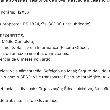
ar e apresentar relatórios de movimentação e inventário d
 horária: 12X36
o proposto: R$ 1.824,27+ 303,00 (insalubridade)
 REQUISITOS:
o Médio Completo;
cimento Básico em Informática (Pacote Office);
cas de armazenamentos de materiais;
iência de 6 meses no cargo.
cios: Vale alimentação; Refeição no local; Seguro de vida;
nio com o SESC; Vale transporte; Plano odontológico; Auxí
ências Individuais: Organização; Ética; Iniciativa; Atenção
de trabalho: Ilha do Governador