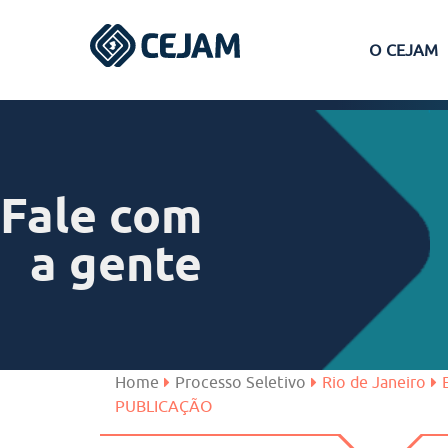
O CEJAM
Assis
Ferraz de Vasconcelos
Fale com
Lins
a gente
Peruíbe
São José dos Campos
Home
Processo Seletivo
Rio de Janeiro
PUBLICAÇÃO