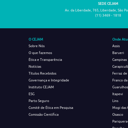
SEDE CEJAM
Av. da Liberdade, 765, Liberdade, São P
(11) 3469 - 1818
O CEJAM
Onde Atu
Sobre Nós
Assis
O que fazemos
Barueri
Ética e Transparência
Campinas
Notícias
Carapicuí
Títulos Recebidos
Ferraz de
Governança e Integridade
Franco da
Instituto CEJAM
Guarulho
ESG
Itapevi
Parto Seguro
Lins
Comitê de Ética em Pesquisa
Mogi das 
Comissão Científica
Osasco
Pariquera