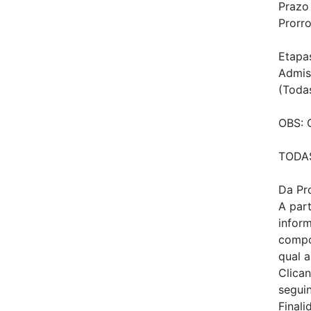
Prazo
Prorr
Etapas
Admis
(Todas
OBS: 
TODAS
Da Pr
A par
infor
compo
qual 
Clica
segui
Final