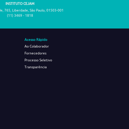
INSTITUTO CEJAM
de, 765, Liberdade, São Paulo, 01503-001
(11) 3469 - 1818
Acesso Rápido
Ao Colaborador
Fornecedores
Processo Seletivo
Transparência