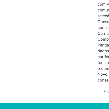
com v
comun
seleçã
Conse
conse
Curríc
Compa
Panda
dados,
curríc
funcio
o com
Novo 
conse
C