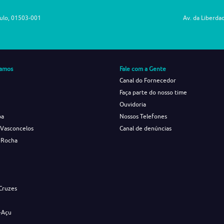
aulo, 01503-001
Av. da Liberda
amos
Fale com a Gente
Canal do Fornecedor
Faça parte do nosso time
Ouvidoria
ba
Nossos Telefones
 Vasconcelos
Canal de denúncias
 Rocha
s
Cruzes
-Açu