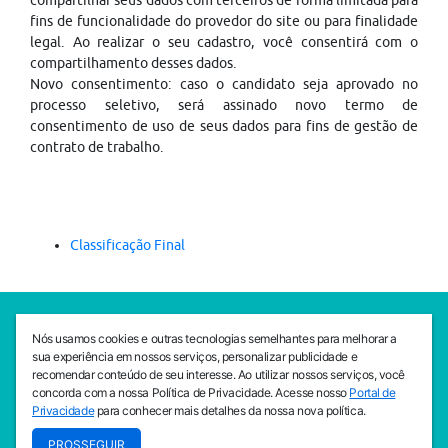
compartilhar seus dados com terceiros de forma limitada para
fins de funcionalidade do provedor do site ou para finalidade
legal. Ao realizar o seu cadastro, você consentirá com o
compartilhamento desses dados.
Novo consentimento: caso o candidato seja aprovado no
processo seletivo, será assinado novo termo de
consentimento de uso de seus dados para fins de gestão de
contrato de trabalho.
Classificação Final
SEDE CEJAM
Nós usamos cookies e outras tecnologias semelhantes para melhorar a
Av. da Liberdade, 765, Liberdade, São Paulo, 01503-001
sua experiência em nossos serviços, personalizar publicidade e
(11) 3469 - 1818
recomendar conteúdo de seu interesse. Ao utilizar nossos serviços, você
concorda com a nossa Política de Privacidade. Acesse nosso
Portal de
INSTITUTO CEJAM
Privacidade
para conhecer mais detalhes da nossa nova política.
Av. da Liberdade, 765, Liberdade, São Paulo, 01503-001
PROSSEGUIR
(11) 3469 - 1818