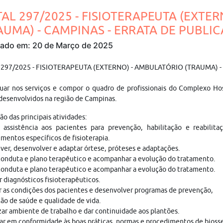
TAL 297/2025 - FISIOTERAPEUTA (EXTE
AUMA) - CAMPINAS - ERRATA DE PUBLIC
cado em: 20 de Março de 2025
 297/2025 - FISIOTERAPEUTA (EXTERNO) - AMBULATÓRIO (TRAUMA) 
uar nos serviços e compor o quadro de profissionais do Complexo Hos
desenvolvidos na região de Campinas.
ão das principais atividades:
 assistência aos pacientes para prevenção, habilitação e reabilita
mentos específicos de fisioterapia.
ver, desenvolver e adaptar órtese, próteses e adaptações.
conduta e plano terapêutico e acompanhar a evolução do tratamento.
conduta e plano terapêutico e acompanhar a evolução do tratamento.
r diagnósticos fisioterapêuticos.
r as condições dos pacientes e desenvolver programas de prevenção,
o de saúde e qualidade de vida.
ar ambiente de trabalho e dar continuidade aos plantões.
ar em conformidade às boas práticas, normas e procedimentos de bioss