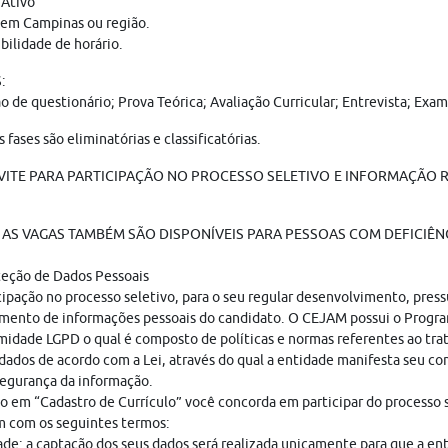
 Ativo
 em Campinas ou região.
bilidade de horário.
:
ão de questionário; Prova Teórica; Avaliação Curricular; Entrevista; E
s fases são eliminatórias e classificatórias.
ITE PARA PARTICIPAÇÃO NO PROCESSO SELETIVO E INFORMAÇÃO R
.
AS VAGAS TAMBÉM SÃO DISPONÍVEIS PARA PESSOAS COM DEFICIÊNC
teção de Dados Pessoais
cipação no processo seletivo, para o seu regular desenvolvimento, pres
mento de informações pessoais do candidato. O CEJAM possui o Progr
idade LGPD o qual é composto de políticas e normas referentes ao tr
dados de acordo com a Lei, através do qual a entidade manifesta seu c
egurança da informação.
o em “Cadastro de Currículo” você concorda em participar do processo s
 com os seguintes termos:
ade: a captação dos seus dados será realizada unicamente para que a en