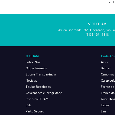
SEDE CEJAM
Av. da Liberdade, 765, Liberdade, São P
(11) 3469 - 1818
O CEJAM
Onde Atu
Sobre Nós
Assis
O que fazemos
Barueri
Ética e Transparência
Campinas
Notícias
Carapicuí
Títulos Recebidos
Ferraz de
Governança e Integridade
Franco da
Instituto CEJAM
Guarulho
ESG
Itapevi
Parto Seguro
Lins