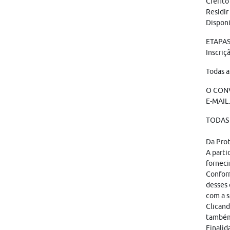
Crefito
Residir
Disponi
ETAPAS
Inscriç
Todas a
O CONV
E-MAIL
TODAS 
Da Pro
A parti
forneci
Conform
desses 
com a s
Clicand
também
Finalid