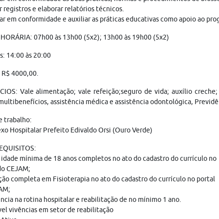
r registros e elaborar relatórios técnicos.
ar em conformidade e auxiliar as práticas educativas como apoio ao pro
HORÁRIA: 07h00 às 13h00 (5x2); 13h00 às 19h00 (5x2)
s: 14:00 às 20:00
: R$ 4000,00.
IOS: Vale alimentação; vale refeição;seguro de vida; auxílio creche
multibenefícios, assistência médica e assistência odontológica, Previdê
e trabalho:
o Hospitalar Prefeito Edivaldo Orsi (Ouro Verde)
REQUISITOS:
 idade mínima de 18 anos completos no ato do cadastro do currículo no
 do CEJAM;
ão completa em Fisioterapia no ato do cadastro do currículo no portal
AM;
ncia na rotina hospitalar e reabilitação de no mínimo 1 ano.
el vivências em setor de reabilitação