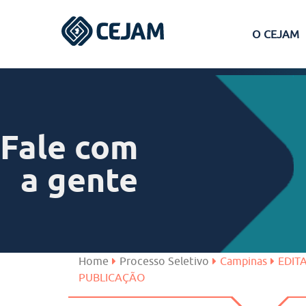
O CEJAM
Assis
Ferraz de Vasconcelos
Fale com
Lins
a gente
Peruíbe
São José dos Campos
Home
Processo Seletivo
Campinas
EDIT
PUBLICAÇÃO