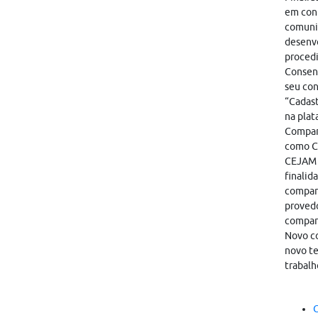
em cont
comunic
desenvo
proced
Consent
seu con
“Cadast
na plat
Compart
como CA
CEJAM i
finalid
compart
provedo
compar
Novo co
novo te
trabalh
C