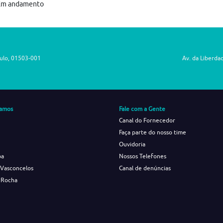
Em andamento
aulo, 01503-001
Av. da Liberda
amos
Fale com a Gente
Canal do Fornecedor
Faça parte do nosso time
Ouvidoria
ba
Nossos Telefones
 Vasconcelos
Canal de denúncias
 Rocha
s