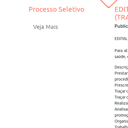
Processo Seletivo
EDI
(TR
Publi
Veja Mais
EDITAL
Para at
saúde, 
Descriç
Prestar
procedi
Prescre
Traçar 
Traçar 
Realiza
Analisa
promoçã
Organiz
Trabalh