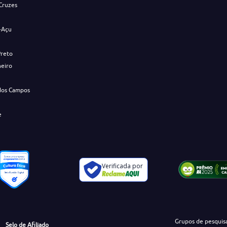
Cruzes
-Açu
Preto
neiro
dos Campos
e
Verificada por
Grupos de pesquis
Selo de Afiliado