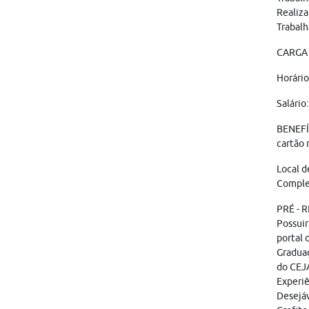
Realiza
Trabalh
CARGA 
Horário
Salário
BENEFÍC
cartão 
Local d
Complex
PRÉ - 
Possuir
portal
Graduaç
do CEJ
Experiê
Desejáv