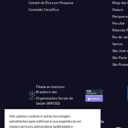
Comitê de Ética em Pesquisa
Mogi das 
Comissão Científica
Osasco
Pariquera
Peruíbe
Ribeirão 
Rio de Ja
Santos
São José 
São Paulo
São Roqu
Filiada ao Instituto
Brasileiro das
Organizações Sociais de
Saúde (IBROSS)
Nós usamos cookies e outras tecnologias
semelhantes para melhorar a sua experiência em
Revista Tecnico-Cientifica CEJAM Selo
nossos serviços, personalizar publicidade e
Diamante de Ciência Aberta