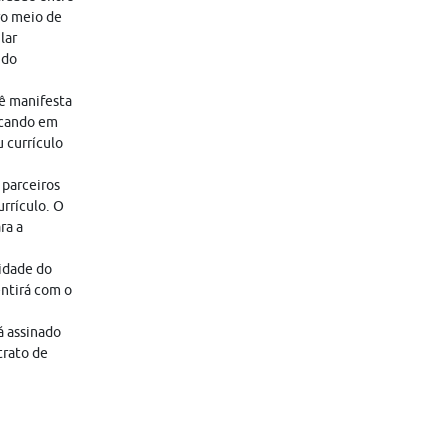
ro meio de
lar
 do
cê manifesta
icando em
 currículo
 parceiros
rrículo. O
ra a
lidade do
entirá com o
á assinado
trato de