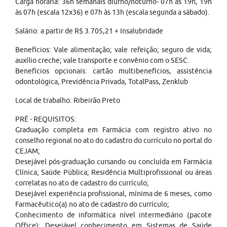
Carga horária: 36h semanais diurno/noturno- 07h às 19h, 19h
às 07h (escala 12x36) e 07h às 13h (escala segunda a sábado).
Salário: a partir de R$ 3.705,21 + Insalubridade
Benefícios: Vale alimentação; vale refeição; seguro de vida;
auxílio creche; vale transporte e convênio com o SESC.
Benefícios opcionais: cartão multibenefícios, assistência
odontológica, Previdência Privada, TotalPass, Zenklub
Local de trabalho: Ribeirão Preto
PRÉ - REQUISITOS:
Graduação completa em Farmácia com registro ativo no
conselho regional no ato do cadastro do currículo no portal do
CEJAM;
Desejável pós-graduação cursando ou concluída em Farmácia
Clínica; Saúde Pública; Residência Multiprofissional ou áreas
correlatas no ato de cadastro do currículo;
Desejável experiência profissional, mínima de 6 meses, como
Farmacêutico(a) no ato de cadastro do currículo;
Conhecimento de informática nível intermediário (pacote
Office); Desejável conhecimento em Sistemas de Saúde