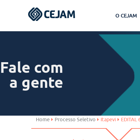
O CEJAM
Assis
Ferraz de Vasconcelos
Fale com
Lins
a gente
Peruíbe
São José dos Campos
Home
Processo Seletivo
Itapevi
EDITAL 