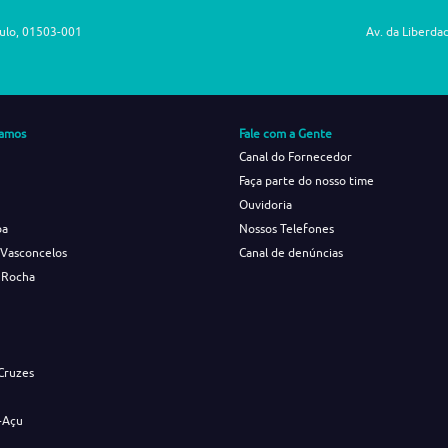
aulo, 01503-001
Av. da Liberda
amos
Fale com a Gente
Canal do Fornecedor
Faça parte do nosso time
Ouvidoria
ba
Nossos Telefones
 Vasconcelos
Canal de denúncias
 Rocha
s
Cruzes
-Açu