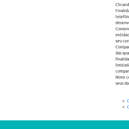
Clicand
Finalid
telefôn
desenvo
Consen
entidad
seu cur
Compart
das qua
finalid
limitad
compar
Novo co
seus da
C
C