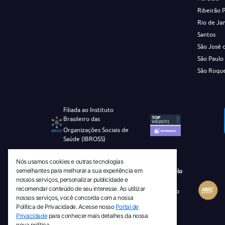
Ribeirão 
Rio de Ja
Santos
São José 
São Paulo
São Roqu
Filiada ao Instituto
Brasileiro das
Organizações Sociais de
Saúde (IBROSS)
Nós usamos cookies e outras tecnologias
semelhantes para melhorar a sua experiência em
Revista Tecnico-Cientifica CEJAM Selo
nossos serviços, personalizar publicidade e
Diamante de Ciência Aberta
recomendar conteúdo de seu interesse. Ao utilizar
Diretório Migulim Instituto Brasileiro
nossos serviços, você concorda com a nossa
de Informação em Ciência e
Política de Privacidade. Acesse nosso
Portal de
Tecnologia - IBICT
Privacidade
para conhecer mais detalhes da nossa
nova política.