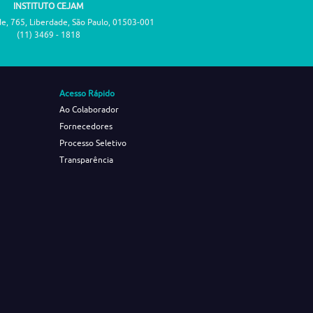
INSTITUTO CEJAM
de, 765, Liberdade, São Paulo, 01503-001
(11) 3469 - 1818
Acesso Rápido
Ao Colaborador
Fornecedores
Processo Seletivo
Transparência