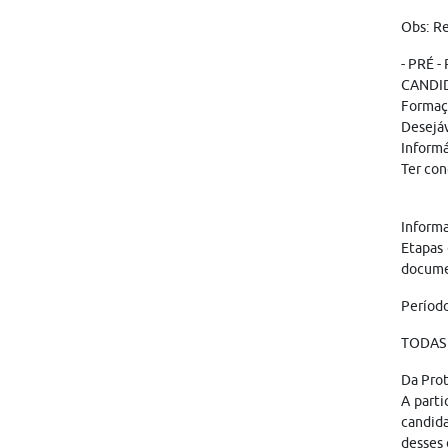
Obs: Re
- PRÉ -
CANDI
Formaç
Desejáv
Informá
Ter con
Informa
Etapas 
documen
Período
TODAS 
Da Pro
A parti
candid
desses 