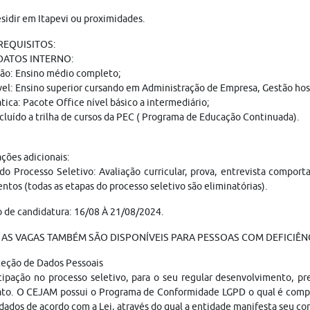
sidir em Itapevi ou proximidades.
 REQUISITOS:
DATOS INTERNO:
ão: Ensino médio completo;
el: Ensino superior cursando em Administração de Empresa, Gestão hospi
tica: Pacote Office nível básico a intermediário;
cluído a trilha de cursos da PEC ( Programa de Educação Continuada).
ções adicionais:
do Processo Seletivo: Avaliação curricular, prova, entrevista compor
tos (todas as etapas do processo seletivo são eliminatórias).
 de candidatura: 16/08 À 21/08/2024.
AS VAGAS TAMBÉM SÃO DISPONÍVEIS PARA PESSOAS COM DEFICIÊNC
teção de Dados Pessoais
cipação no processo seletivo, para o seu regular desenvolvimento, p
ato. O CEJAM possui o Programa de Conformidade LGPD o qual é compo
dados de acordo com a Lei, através do qual a entidade manifesta seu c