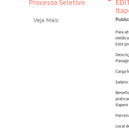
Processo Seletivo
EDI
Itap
Publi
Veja Mais
Para at
médico 
Este pr
Descri
Paisagi
Carga h
Salário
Benefíc
pratica
Itapevi
Parceri
Local d