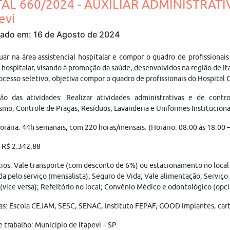
TAL 660/2024 - AUXILIAR ADMINISTRATIV
evi
cado em: 16 de Agosto de 2024
uar na área assistencial hospitalar e compor o quadro de profissionais
hospitalar, visando à promoção da saúde, desenvolvidos na região de It
ocesso seletivo, objetiva compor o quadro de profissionais do Hospital G
ção das atividades: Realizar atividades administrativas e de cont
smo, Controle de Pragas, Resíduos, Lavanderia e Uniformes Institucionai
orária: 44h semanais, com 220 horas/mensais. (Horário: 08:00 às 18:00 
: R$ 2.342,88
ios: Vale transporte (com desconto de 6%) ou estacionamento no local
da pelo serviço (mensalista); Seguro de Vida; Vale alimentação; Serviço
 (vice versa); Refeitório no local; Convênio Médico e odontológico (opci
as: Escola CEJAM, SESC, SENAC, instituto FEPAF, GOOD implantes, cart
e trabalho: Município de Itapevi – SP.