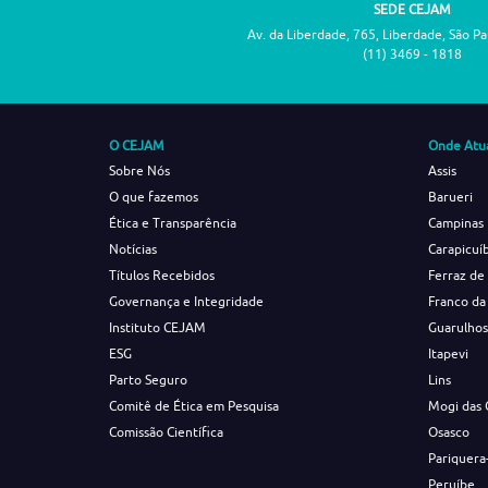
SEDE CEJAM
Av. da Liberdade, 765, Liberdade, São P
(11) 3469 - 1818
O CEJAM
Onde Atu
Sobre Nós
Assis
O que fazemos
Barueri
Ética e Transparência
Campinas
Notícias
Carapicuí
Títulos Recebidos
Ferraz de
Governança e Integridade
Franco da
Instituto CEJAM
Guarulho
ESG
Itapevi
Parto Seguro
Lins
Comitê de Ética em Pesquisa
Mogi das 
Comissão Científica
Osasco
Pariquera
Peruíbe