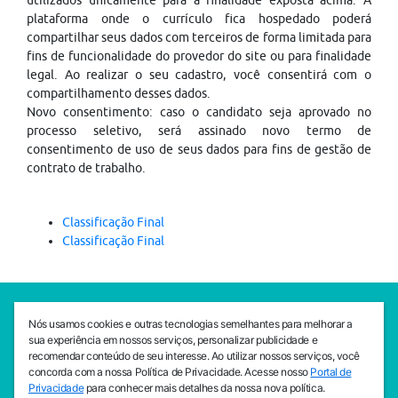
utilizados unicamente para a finalidade exposta acima. A
plataforma onde o currículo fica hospedado poderá
compartilhar seus dados com terceiros de forma limitada para
fins de funcionalidade do provedor do site ou para finalidade
legal. Ao realizar o seu cadastro, você consentirá com o
compartilhamento desses dados.
Novo consentimento: caso o candidato seja aprovado no
processo seletivo, será assinado novo termo de
consentimento de uso de seus dados para fins de gestão de
contrato de trabalho.
Classificação Final
Classificação Final
SEDE CEJAM
Nós usamos cookies e outras tecnologias semelhantes para melhorar a
Av. da Liberdade, 765, Liberdade, São Paulo, 01503-001
sua experiência em nossos serviços, personalizar publicidade e
(11) 3469 - 1818
recomendar conteúdo de seu interesse. Ao utilizar nossos serviços, você
concorda com a nossa Política de Privacidade. Acesse nosso
Portal de
INSTITUTO CEJAM
Privacidade
para conhecer mais detalhes da nossa nova política.