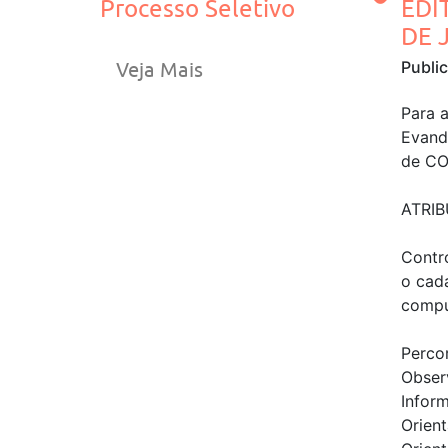
Processo Seletivo
EDI
DE J
Publi
Veja Mais
Para a
Evand
de C
ATRI
Contr
o cad
compu
Perco
Obser
Inform
Orient