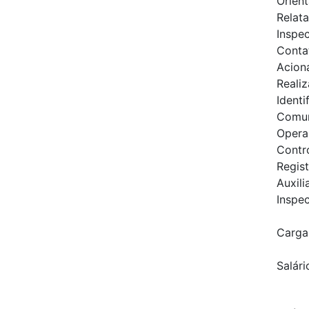
Orient
Relata
Inspe
Contat
Aciona
Realiz
Identi
Comuni
Operar
Contr
Regist
Auxili
Inspe
Carga 
Salári