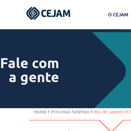
O CEJAM
Assis
Ferraz de Vasconcelos
Fale com
Lins
a gente
Peruíbe
São José dos Campos
Home
Processo Seletivo
Rio de Janeiro