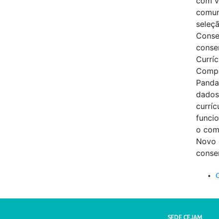
com v
comun
seleçã
Conse
conse
Curríc
Compa
Panda
dados,
curríc
funcio
o com
Novo 
conse
C
SEDE CEJAM