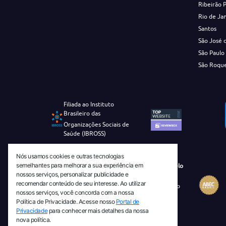
Ribeirão 
Rio de Ja
Santos
São José 
São Paulo
São Roqu
Filiada ao Instituto
Brasileiro das
Organizações Sociais de
Saúde (IBROSS)
Nós usamos cookies e outras tecnologias
semelhantes para melhorar a sua experiência em
Revista Tecnico-Cientifica CEJAM Selo
nossos serviços, personalizar publicidade e
Diamante de Ciência Aberta
recomendar conteúdo de seu interesse. Ao utilizar
Diretório Migulim Instituto Brasileiro
nossos serviços, você concorda com a nossa
de Informação em Ciência e
Política de Privacidade. Acesse nosso
Portal de
Tecnologia - IBICT
Privacidade
para conhecer mais detalhes da nossa
nova política.