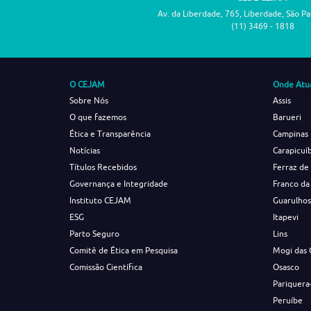
Av. da Liberdade, 765, Liberdade, São P
(11) 3469 - 1818
O CEJAM
Onde Atu
Sobre Nós
Assis
O que fazemos
Barueri
Ética e Transparência
Campinas
Notícias
Carapicuí
Títulos Recebidos
Ferraz de
Governança e Integridade
Franco da
Instituto CEJAM
Guarulho
ESG
Itapevi
Parto Seguro
Lins
Comitê de Ética em Pesquisa
Mogi das 
Comissão Científica
Osasco
Pariquera
Peruíbe