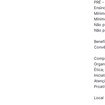
PRÉ -
Ensin
Mínimo
Mínim
Não p
Não po
Benefí
Convê
Compe
Organ
Ética;
Iniciat
Atenç
Proati
Local 