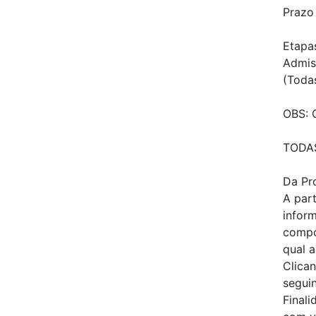
Prazo
Etapas
Admis
(Todas
OBS: 
TODAS
Da Pr
A par
infor
compo
qual 
Clica
segui
Final