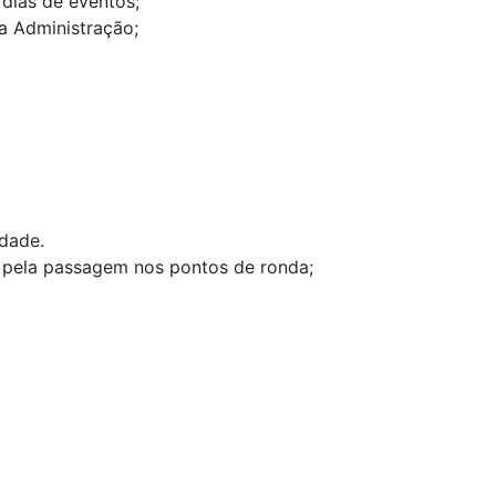
 dias de eventos;
 a Administração;
dade.
as pela passagem nos pontos de ronda;