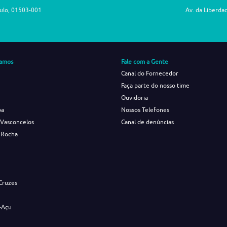
aulo, 01503-001
Av. da Liberda
amos
Fale com a Gente
Canal do Fornecedor
Faça parte do nosso time
Ouvidoria
ba
Nossos Telefones
 Vasconcelos
Canal de denúncias
 Rocha
s
Cruzes
-Açu