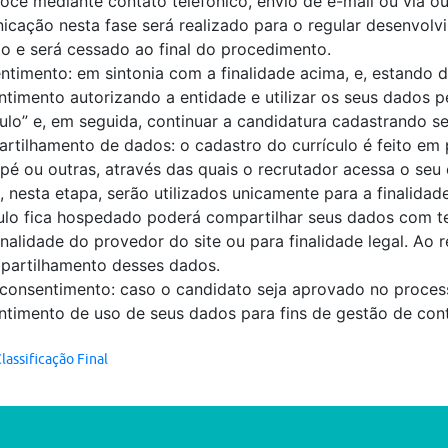
ocê mediante contato telefônico, envio de e-mail ou via o
icação nesta fase será realizado para o regular desenvol
o e será cessado ao final do procedimento.
ntimento: em sintonia com a finalidade acima, e, estando 
ntimento autorizando a entidade e utilizar os seus dados 
ulo” e, em seguida, continuar a candidatura cadastrando se
rtilhamento de dados: o cadastro do currículo é feito em
pé ou outras, através das quais o recrutador acessa o seu
 nesta etapa, serão utilizados unicamente para a finalida
ulo fica hospedado poderá compartilhar seus dados com ter
nalidade do provedor do site ou para finalidade legal. Ao 
partilhamento desses dados.
consentimento: caso o candidato seja aprovado no process
ntimento de uso de seus dados para fins de gestão de cont
lassificação Final