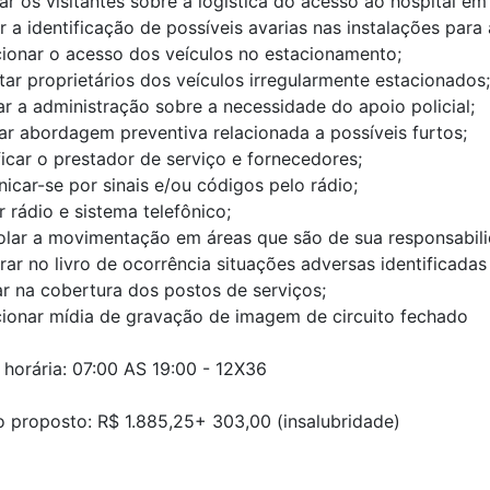
ar os visitantes sobre a logística do acesso ao hospital em
r a identificação de possíveis avarias nas instalações para
cionar o acesso dos veículos no estacionamento;
ar proprietários dos veículos irregularmente estacionados;
r a administração sobre a necessidade do apoio policial;
ar abordagem preventiva relacionada a possíveis furtos;
ficar o prestador de serviço e fornecedores;
car-se por sinais e/ou códigos pelo rádio;
 rádio e sistema telefônico;
olar a movimentação em áreas que são de sua responsabili
rar no livro de ocorrência situações adversas identificad
ar na cobertura dos postos de serviços;
cionar mídia de gravação de imagem de circuito fechado
horária: 07:00 AS 19:00 - 12X36
o proposto: R$ 1.885,25+ 303,00 (insalubridade)