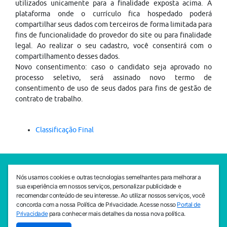
utilizados unicamente para a finalidade exposta acima. A
plataforma onde o currículo fica hospedado poderá
compartilhar seus dados com terceiros de forma limitada para
fins de funcionalidade do provedor do site ou para finalidade
legal. Ao realizar o seu cadastro, você consentirá com o
compartilhamento desses dados.
Novo consentimento: caso o candidato seja aprovado no
processo seletivo, será assinado novo termo de
consentimento de uso de seus dados para fins de gestão de
contrato de trabalho.
Classificação Final
SEDE CEJAM
Nós usamos cookies e outras tecnologias semelhantes para melhorar a
Av. da Liberdade, 765, Liberdade, São Paulo, 01503-001
sua experiência em nossos serviços, personalizar publicidade e
(11) 3469 - 1818
recomendar conteúdo de seu interesse. Ao utilizar nossos serviços, você
concorda com a nossa Política de Privacidade. Acesse nosso
Portal de
INSTITUTO CEJAM
Privacidade
para conhecer mais detalhes da nossa nova política.
Av. da Liberdade, 765, Liberdade, São Paulo, 01503-001