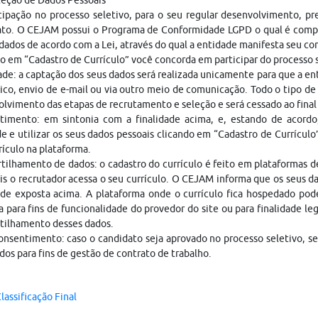
teção de Dados Pessoais
cipação no processo seletivo, para o seu regular desenvolvimento, p
ato. O CEJAM possui o Programa de Conformidade LGPD o qual é compo
dados de acordo com a Lei, através do qual a entidade manifesta seu c
o em “Cadastro de Currículo” você concorda em participar do processo
ade: a captação dos seus dados será realizada unicamente para que a 
ico, envio de e-mail ou via outro meio de comunicação. Todo o tipo de 
lvimento das etapas de recrutamento e seleção e será cessado ao fina
timento: em sintonia com a finalidade acima, e, estando de acordo
e e utilizar os seus dados pessoais clicando em “Cadastro de Currículo
rículo na plataforma.
ilhamento de dados: o cadastro do currículo é feito em plataformas 
is o recrutador acessa o seu currículo. O CEJAM informa que os seus da
ade exposta acima. A plataforma onde o currículo fica hospedado pod
a para fins de funcionalidade do provedor do site ou para finalidade le
tilhamento desses dados.
nsentimento: caso o candidato seja aprovado no processo seletivo, s
dos para fins de gestão de contrato de trabalho.
lassificação Final