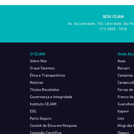
SEDE CEJAM
Av. da Liberdade, 765, Liberdade, São P
(11) 3469 - 1818
O CEJAM
Onde Atu
Sobre Nós
Assis
O que fazemos
Barueri
Ética e Transparência
Campinas
Notícias
Carapicuí
Títulos Recebidos
Ferraz de
Governança e Integridade
Franco da
Instituto CEJAM
Guarulho
ESG
Itapevi
Parto Seguro
Lins
Comitê de Ética em Pesquisa
Mogi das 
Comissão Científica
Osasco