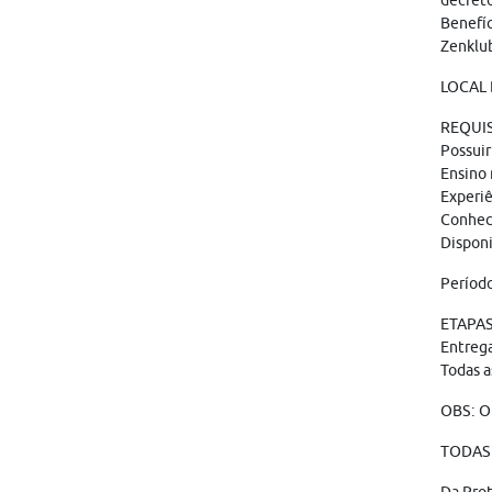
decreto
Benefíc
Zenklu
LOCAL D
REQUIS
Possuir
Ensino 
Experiê
Conheci
Disponi
Período
ETAPAS:
Entreg
Todas a
OBS: O
TODAS 