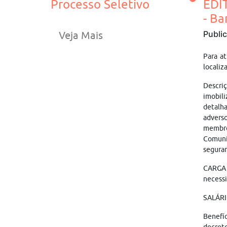
Processo Seletivo
EDI
- Ba
Publi
Veja Mais
Para a
localiz
Descri
imobil
detalha
adverso
membros
Comunic
seguran
CARGA 
necessi
SALÁRI
Benefíc