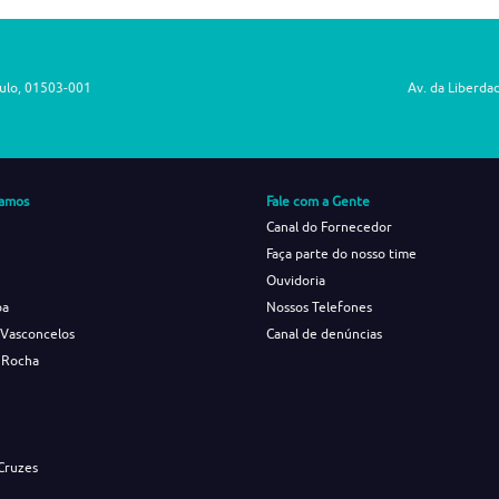
aulo, 01503-001
Av. da Liberda
amos
Fale com a Gente
Canal do Fornecedor
Faça parte do nosso time
Ouvidoria
ba
Nossos Telefones
 Vasconcelos
Canal de denúncias
 Rocha
s
Cruzes