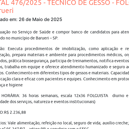
TAL 476/2025 - TÉCNICO DE GESSO - FO
rueri
cado em: 26 de Maio de 2025
tuação no Serviço de Saúde e compor banco de candidatos para aten
ado no município de Barueri – SP.
ção: Executa procedimentos de imobilização, como aplicação e r
ização, prepara materiais e ambiente para procedimentos médicos, o
dos, prática biossegurança, participa de treinamentos, notifica eventos
s, trabalha em equipe e oferece atendimento humanizado e seguro ao 
. Conhecimento em diferentes tipos de gessos e materiais. Capacidade
ação clara e eficaz com pacientes e equipes. Conhecimento em proto
ça e higiene
HORÁRIA: 36 horas semanais, escala 12x36 FOLGUISTA diurno e 
dade dos serviços, natureza e eventos institucionais)
O:
R$ 2.236,88
ios: Vale alimentação; refeição no local, seguro de vida; auxílio crech