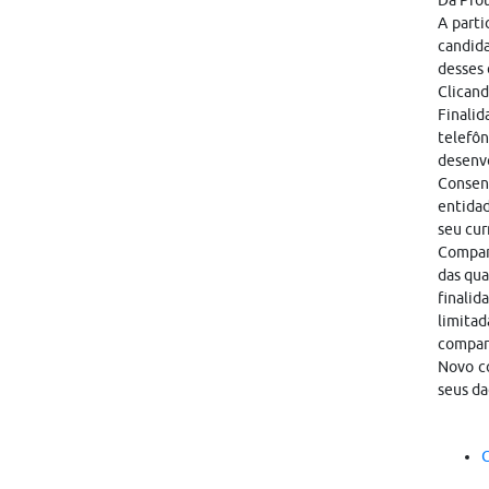
Da Pro
A parti
candid
desses 
Clicand
Finalid
telefôn
desenvo
Consen
entidad
seu cur
Compart
das qua
finalid
limitad
compar
Novo co
seus da
C