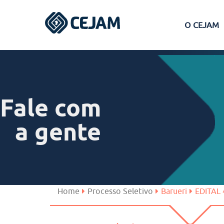
O CEJAM
Assis
Ferraz de Vasconcelos
Fale com
Lins
a gente
Peruíbe
São José dos Campos
Home
Processo Seletivo
Barueri
EDITAL 