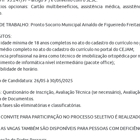
 n° 95.247/97 – artigo 9º) e convênio com o SESC.
ios opcionais: Cartão multibenefícios, assistência médica, assistên
b.
E TRABALHO: Pronto Socorro Municipal Arnaldo de Figueiredo Freitas 
ITOS:
 idade mínima de 18 anos completos no ato do cadastro do currículo no
médio completo no ato do cadastro do currículo no portal do CEJAM;
ncia profissional na área como técnico de imobilização ortopédica por
mento de informática nível intermediário (pacote office);
bilidade de horário.
 de Candidatura: 26/05 à 30/05/2025
 Questionário de Inscrição, Avaliação Técnica (se necessário), Avaliaç
a de Documentos.
s fases são eliminatórias e classificatórias.
 CONVITE PARA PARTICIPAÇÃO NO PROCESSO SELETIVO É REALIZADO
AS VAGAS TAMBÉM SÃO DISPONÍVEIS PARA PESSOAS COM DEFICIÊNC