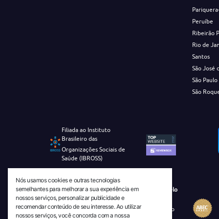
Pariquera
Peruíbe
Ribeirão 
Rio de Ja
Santos
São José 
São Paulo
São Roqu
Filiada ao Instituto
Brasileiro das
Organizações Sociais de
Saúde (IBROSS)
Nós usamos cookies e outras tecnologias
semelhantes para melhorar a sua experiência em
Revista Tecnico-Cientifica CEJAM Selo
nossos serviços, personalizar publicidade e
Diamante de Ciência Aberta
recomendar conteúdo de seu interesse. Ao utilizar
Diretório Migulim Instituto Brasileiro
nossos serviços, você concorda com a nossa
de Informação em Ciência e