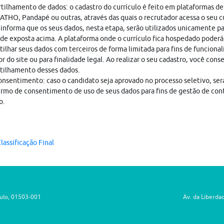
ilhamento de dados: o cadastro do currículo é feito em plataformas de
THO, Pandapé ou outras, através das quais o recrutador acessa o seu cu
nforma que os seus dados, nesta etapa, serão utilizados unicamente pa
ade exposta acima. A plataforma onde o currículo fica hospedado poderá
ilhar seus dados com terceiros de forma limitada para fins de funciona
r do site ou para finalidade legal. Ao realizar o seu cadastro, você cons
tilhamento desses dados.
nsentimento: caso o candidato seja aprovado no processo seletivo, ser
rmo de consentimento de uso de seus dados para fins de gestão de con
o.
lassificação Final
aulo, 01503-001
Av. da Liberda