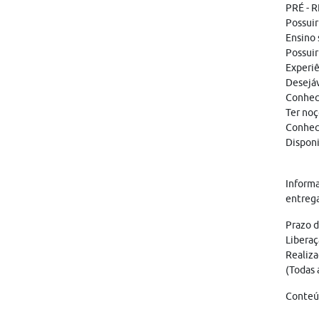
PRÉ - 
Possuir
Ensino 
Possuir
Experiê
Desejáv
Conheci
Ter noç
Conhece
Disponi
Informa
entreg
Prazo d
Liberaç
Realiza
(Todas 
Conteúd