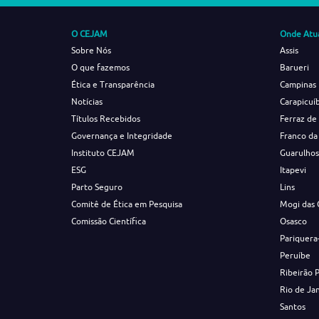
O CEJAM
Onde Atu
Sobre Nós
Assis
O que fazemos
Barueri
Ética e Transparência
Campinas
Notícias
Carapicuí
Títulos Recebidos
Ferraz de
Governança e Integridade
Franco da
Instituto CEJAM
Guarulho
ESG
Itapevi
Parto Seguro
Lins
Comitê de Ética em Pesquisa
Mogi das 
Comissão Científica
Osasco
Pariquera
Peruíbe
Ribeirão 
Rio de Ja
Santos