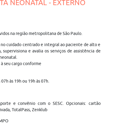
STA NEONATAL - EXTERNO
vidos na região metropolitana de São Paulo.
 cuidado centrado e integral ao paciente de alto e
 supervisiona e avalia os serviços de assistência de
neonatal.
à seu cargo conforme
 07h às 19h ou 19h às 07h.
nsporte e convênio com o SESC. Opcionais: cartão
ivada, TotalPass, Zenklub
IMPO