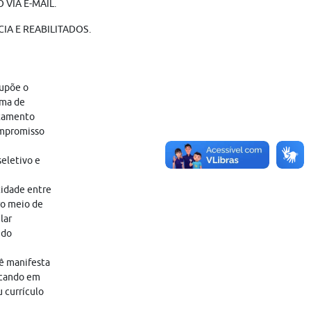
VIA E-MAIL.
IA E REABILITADOS.
supõe o
ama de
atamento
ompromisso
eletivo e
tidade entre
ro meio de
lar
 do
cê manifesta
icando em
 currículo