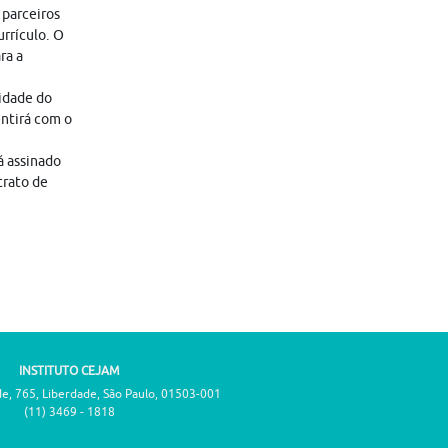
 parceiros
rrículo. O
ra a
lidade do
entirá com o
á assinado
trato de
INSTITUTO CEJAM
de, 765, Liberdade, São Paulo, 01503-001
(11) 3469 - 1818