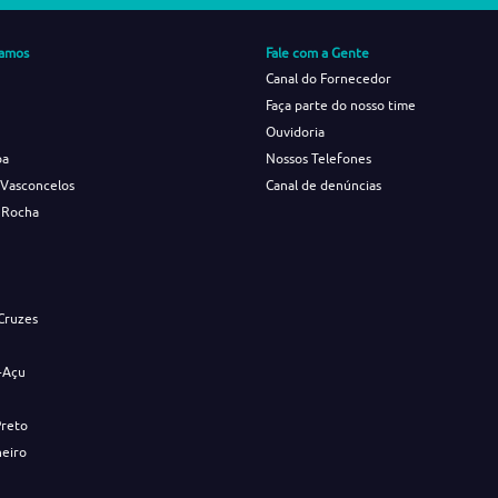
amos
Fale com a Gente
Canal do Fornecedor
Faça parte do nosso time
Ouvidoria
ba
Nossos Telefones
 Vasconcelos
Canal de denúncias
 Rocha
s
Cruzes
-Açu
Preto
neiro