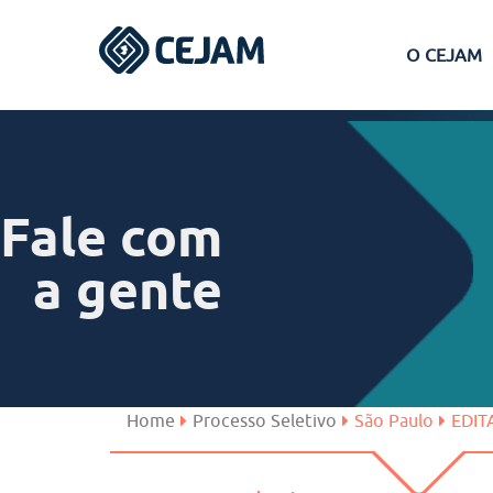
O CEJAM
Assis
Ferraz de Vasconcelos
Fale com
Lins
a gente
Peruíbe
São José dos Campos
Home
Processo Seletivo
São Paulo
EDIT