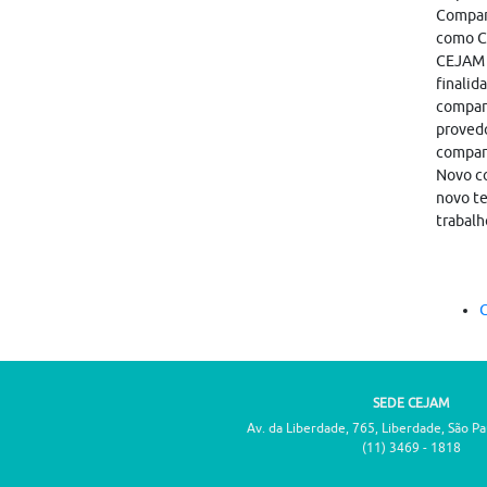
Compart
como CA
CEJAM i
finalid
compart
provedo
compar
Novo co
novo te
trabalh
C
SEDE CEJAM
Av. da Liberdade, 765, Liberdade, São P
(11) 3469 - 1818