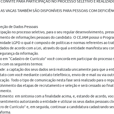
 CONVITE PARA PARTICIPAÇÃO NO PROCESSO SELETIVO É REALIZADO 
AS VAGAS TAMBÉM SÃO DISPONÍVEIS PARA PESSOAS COM DEFICIÊNC
teção de Dados Pessoais
cipação no processo seletivo, para o seu regular desenvolvimento, pres
mento de informações pessoais do candidato. O CEJAM possui o Progr
idade LGPD o qual é composto de políticas e normas referentes ao tr
dados de acordo com a Lei, através do qual a entidade manifesta seu c
egurança da informação.
o em “Cadastro de Currículo” você concorda em participar do processo s
 com os seguintes termos:
ade: a captação dos seus dados será realizada unicamente para que a en
ato com você mediante contato telefônico, envio de e-mail ou via out
ação. Todo o tipo de comunicação nesta fase será realizado para o regu
lvimento das etapas de recrutamento e seleção e será cessado ao final
imento.
imento: em sintonia com a finalidade acima, e, estando de acordo, vo
sentimento autorizando a entidade e utilizar os seus dados pessoais cl
ro de Currículo” e, em seguida, continuar a candidatura cadastrando seu
aforma.