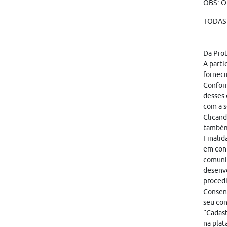
OBS: O
TODAS 
Da Pro
A parti
forneci
Conform
desses 
com a s
Clicand
também
Finalid
em cont
comunic
desenvo
proced
Consent
seu con
“Cadast
na plat