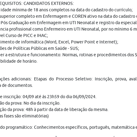
REQUISITOS: CANDIDATOS EXTERNOS:
 idade mínima de 18 anos completos na data do cadastro do currículo;
superior completo em Enfermagem e COREN ativo na data do cadastro d
 Pós Graduação em Enfermagem em UTI Neonatal e registro da especia
ncia profissional como Enfermeiro em UTI Neonatal, por no mínimo 6 m
el Curso de PICC e IHAC;
mento de informática (Word, Excel, Power Point e Internet);
ões de Políticas Públicas em Saúde - SUS;
r a estrutura e funcionamento: Normas, rotinas e procedimentos dos S
bilidade de horário.
ções adicionais: Etapas do Processo Seletivo: Inscrição, prova, ava
a de documentos.
e inscrição: 04/09 até ás 23h59 do dia 06/09/2024.
ão da prova: No dia da inscrição.
ção da prova: 48h à partir da data de liberação da mesma.
as fases são eliminatórias)
o programático: Conhecimentos específicos, português, matemática e