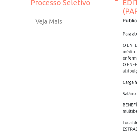
Processo Seletivo
EDI
(PA
Publi
Veja Mais
Para at
O ENFE
médio r
enferma
O ENFE
atribui
Carga h
Salário
BENEFÍ
multibe
Local 
ESTRAD