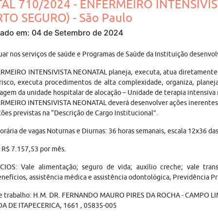
TAL 710/2024 - ENFERMEIRO INTENSIVI
RTO SEGURO) - São Paulo
cado em: 04 de Setembro de 2024
uar nos serviços de saúde e Programas de Saúde da Instituição desenvol
RMEIRO INTENSIVISTA NEONATAL planeja, executa, atua diretamente no
isco, executa procedimentos de alta complexidade, organiza, planeja,
gem da unidade hospitalar de alocação – Unidade de terapia intensiva 
RMEIRO INTENSIVISTA NEONATAL deverá desenvolver ações inerentes 
ções previstas na “Descrição de Cargo Institucional”.
orária de vagas Noturnas e Diurnas: 36 horas semanais, escala 12x36 das
: R$ 7.157,53 por mês.
CIOS: Vale alimentação; seguro de vida; auxílio creche; vale tra
nefícios, assistência médica e assistência odontológica, Previdência Pr
de trabalho: H.M. DR. FERNANDO MAURO PIRES DA ROCHA - CAMPO L
A DE ITAPECERICA, 1661 , 05835-005