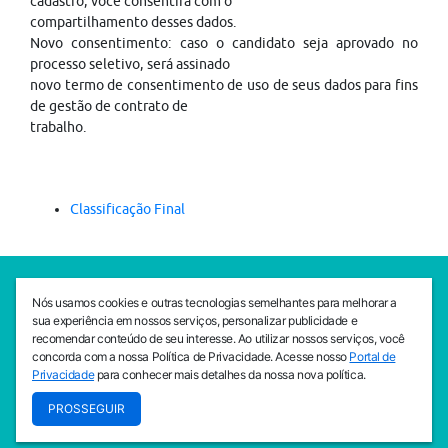
cadastro, você consentirá com o
compartilhamento desses dados.
Novo consentimento: caso o candidato seja aprovado no
processo seletivo, será assinado
novo termo de consentimento de uso de seus dados para fins
de gestão de contrato de
trabalho.
Classificação Final
SEDE CEJAM
Nós usamos cookies e outras tecnologias semelhantes para melhorar a
Av. da Liberdade, 765, Liberdade, São Paulo, 01503-001
sua experiência em nossos serviços, personalizar publicidade e
(11) 3469 - 1818
recomendar conteúdo de seu interesse. Ao utilizar nossos serviços, você
concorda com a nossa Política de Privacidade. Acesse nosso
Portal de
INSTITUTO CEJAM
Privacidade
para conhecer mais detalhes da nossa nova política.
Av. da Liberdade, 765, Liberdade, São Paulo, 01503-001
PROSSEGUIR
(11) 3469 - 1818