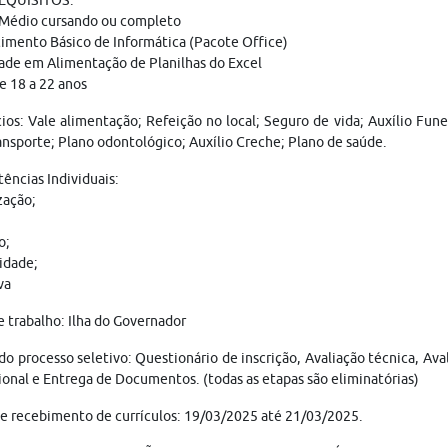
REQUISITOS:
 Médio cursando ou completo
mento Básico de Informática (Pacote Office)
ade em Alimentação de Planilhas do Excel
e 18 a 22 anos
ios: Vale alimentação; Refeição no local; Seguro de vida; Auxílio Fu
ansporte; Plano odontológico; Auxílio Creche; Plano de saúde.
ncias Individuais:
zação;
o;
idade;
va
e trabalho: Ilha do Governador
do processo seletivo: Questionário de inscrição, Avaliação técnica, Av
onal e Entrega de Documentos. (todas as etapas são eliminatórias)
e recebimento de currículos: 19/03/2025 até 21/03/2025.