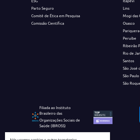
ESG
Itapevi
Parto Seguro
Lins
Comitê de Ética em Pesquisa
Mogi das 
Comissão Científica
Osasco
Pariquera
Peruíbe
Ribeirão 
Rio de Ja
Santos
São José 
São Paulo
São Roqu
Filiada ao Instituto
Brasileiro das
Organizações Sociais de
Saúde (IBROSS)
Nós usamos cookies e outras tecnologias