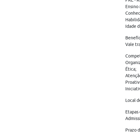
PRÉ - 
Ensino
Conheci
Habilid
Idade d
Benefíc
Vale tr
Competê
Organi
Ética;
Atençã
Proativ
Iniciati
Local d
Etapas 
Admissi
Prazo d