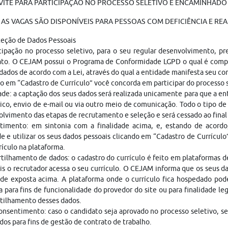
ITE PARA PARTICIPAÇÃO NO PROCESSO SELETIVO É ENCAMINHADO V
AS VAGAS SÃO DISPONÍVEIS PARA PESSOAS COM DEFICIÊNCIA E REA
teção de Dados Pessoais
cipação no processo seletivo, para o seu regular desenvolvimento, p
ato. O CEJAM possui o Programa de Conformidade LGPD o qual é compo
dados de acordo com a Lei, através do qual a entidade manifesta seu c
o em “Cadastro de Currículo” você concorda em participar do processo
ade: a captação dos seus dados será realizada unicamente para que a 
ico, envio de e-mail ou via outro meio de comunicação. Todo o tipo de 
lvimento das etapas de recrutamento e seleção e será cessado ao fina
timento: em sintonia com a finalidade acima, e, estando de acordo
e e utilizar os seus dados pessoais clicando em “Cadastro de Currículo
rículo na plataforma.
ilhamento de dados: o cadastro do currículo é feito em plataformas 
is o recrutador acessa o seu currículo. O CEJAM informa que os seus da
ade exposta acima. A plataforma onde o currículo fica hospedado pod
a para fins de funcionalidade do provedor do site ou para finalidade le
tilhamento desses dados.
nsentimento: caso o candidato seja aprovado no processo seletivo, s
dos para fins de gestão de contrato de trabalho.