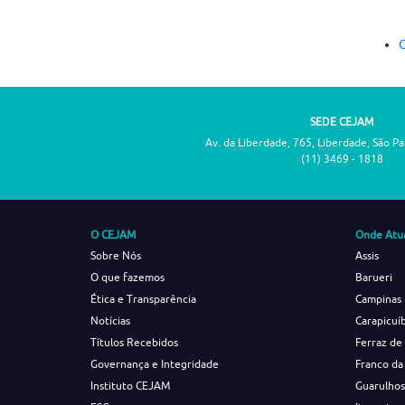
C
SEDE CEJAM
Av. da Liberdade, 765, Liberdade, São P
(11) 3469 - 1818
O CEJAM
Onde Atu
Sobre Nós
Assis
O que fazemos
Barueri
Ética e Transparência
Campinas
Notícias
Carapicuí
Títulos Recebidos
Ferraz de
Governança e Integridade
Franco da
Instituto CEJAM
Guarulho