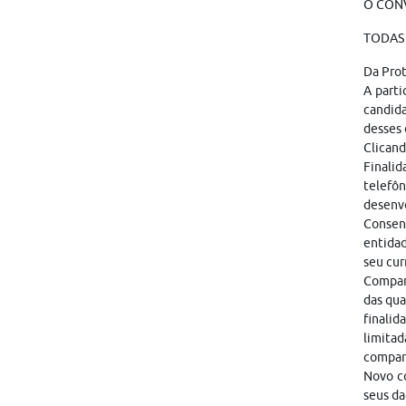
O CONV
TODAS 
Da Pro
A parti
candid
desses 
Clicand
Finalid
telefôn
desenvo
Consen
entidad
seu cur
Compart
das qua
finalid
limitad
compar
Novo co
seus da