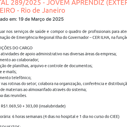
TAL 289/2025 - JOVEM APRENDIZ (EXTER
IRO - Rio de Janeiro
cado em: 19 de Março de 2025
uar nos serviços de saúde e compor o quadro de profissionais para at
ação de Emergência Regional Ilha do Governador – CER ILHA, na funç
UIÇÕES DO CARGO
 atividades de apoio administrativo nas diversas áreas da empresa;
mento ao colaborador;
ção de planilhas, arquivo e controle de documentos;
e e-mails;
mento telefônico;
r nas rotinas do setor; colabora na organização, conferência e distribui
de materiais ao almoxarifado através do sistema;
pa das reuniões.
: R$1.069,50 + 303,00 (insalubridade)
orária: 6 horas semanais (4 dias no hospital e 1 dia no curso do CIEE)