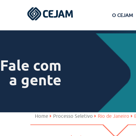
O CEJAM
Assis
Ferraz de Vasconcelos
Fale com
Lins
a gente
Peruíbe
São José dos Campos
Home
Processo Seletivo
Rio de Janeiro