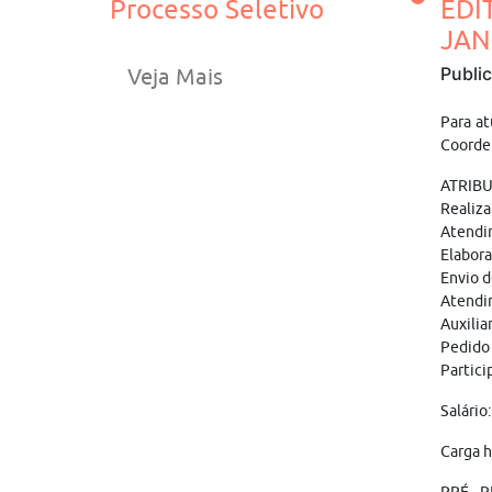
Processo Seletivo
EDI
JANE
Publi
Veja Mais
Para at
Coorden
ATRIB
Realiza
Atendi
Elabora
Envio d
Atendi
Auxilia
Pedido 
Partici
Salário
Carga h