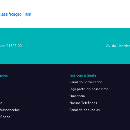
lassificação Final
aulo, 01503-001
Av. da Liberda
amos
Fale com a Gente
Canal do Fornecedor
Faça parte do nosso time
Ouvidoria
ba
Nossos Telefones
 Vasconcelos
Canal de denúncias
 Rocha
s