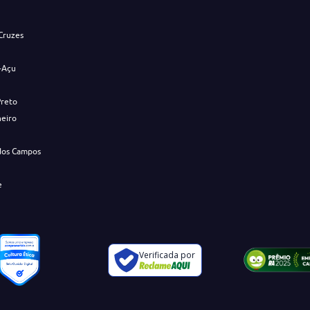
Cruzes
-Açu
Preto
neiro
dos Campos
e
Verificada por