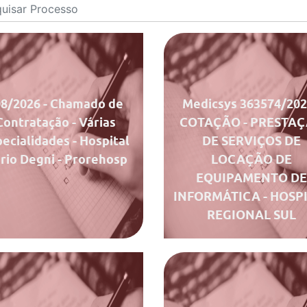
Documentos
Docum
Chamado
Chamado
Ata de Julgamento
Ata de Julgamento
08/2026
- Chamado de
Medicsys 363574/20
Contratação - Várias
COTAÇÃO - PRESTA
ecialidades - Hospital
DE SERVIÇOS DE
rio Degni - Prorehosp
LOCAÇÃO DE
EQUIPAMENTO D
INFORMÁTICA - HOSP
REGIONAL SUL
Documentos
Docum
Chamado
Chamado
Ata de Julgamento
Ata de Julgamento