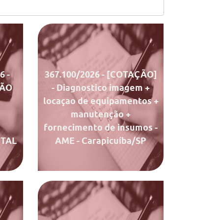
entos
Documentos
Chamado
Ata de Julgamento
26
-
367.100/2026
- [COTAÇÃO]
ÇÃO
- Diagnostico imagem +
locaçao de equipamentos +
manutenção +
E
fornecimento de insumos -
ITAL
AME - Carapicuíba/SP
entos
Documentos
Chamado
Ata de Julgamento