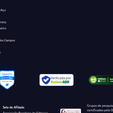
-Açu
Preto
neiro
dos Campos
e
Verificada por
Grupos de pesquis
Selo de Afiliado
certificados pelo D
Associação Brasileira de Editores