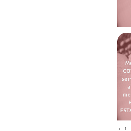
Me
CO
ser
a
me
EST
‹
1