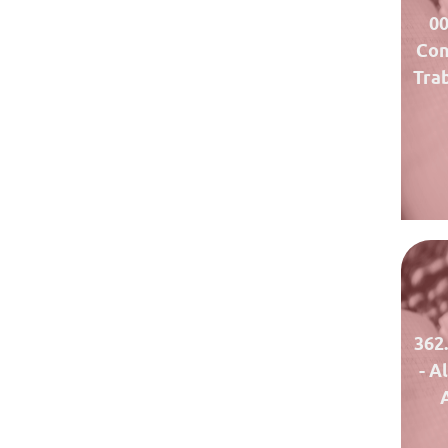
0
Con
Tra
362
- A