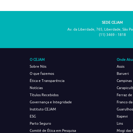
SEDE CEJAM
Av. da Liberdade, 765, Liberdade, São P
(11) 3469 - 1818
O CEJAM
Onde Atu
Sobre Nós
Assis
O que fazemos
Barueri
Ética e Transparência
Campinas
Notícias
Carapicuí
Títulos Recebidos
Ferraz de
Governança e Integridade
Franco da
Instituto CEJAM
Guarulho
ESG
Itapevi
Parto Seguro
Lins
Comitê de Ética em Pesquisa
Mogi das 