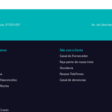
aulo, 01503-001
Av. da Liberda
amos
Fale com a Gente
Canal do Fornecedor
Faça parte do nosso time
Ouvidoria
ba
Nossos Telefones
 Vasconcelos
Canal de denúncias
 Rocha
s
Cruzes