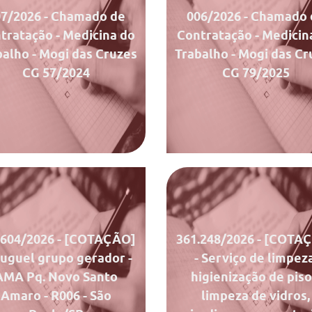
07/2026
- Chamado de
006/2026
- Chamado 
tratação - Medicina do
Contratação - Medicin
balho - Mogi das Cruzes
Trabalho - Mogi das Cr
CG 57/2024
CG 79/2025
Documentos
Docum
Chamado
Chamado
Ata de Julgamento
.604/2026
- [COTAÇÃO]
361.248/2026
- [COTA
luguel grupo gerador -
- Serviço de limpeza
AMA Pq. Novo Santo
higienização de piso
Amaro - R006 - São
limpeza de vidros,