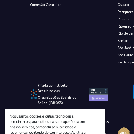
Comissão Científica
Osasco
Pariquera
Peruíbe
Ribeirão 
Rio de Ja
Santos
São José 
São Paulo
São Roqu
Filiada ao Instituto
Brasileiro das
Organizações Sociais de
Saúde (IBROSS)
Nós usamos cookies e outras tecnologias
semelhantes para melhorar a sua experiência em
Revista Tecnico-Cientifica CEJAM Selo
nossos serviços, personalizar publicidade e
Diamante de Ciência Aberta
recomendar conteúdo de seu interesse. Ao utilizar
Diretório Migulim Instituto Brasileiro