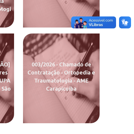
ia
 Mogi
entos
Documentos
Chamado
Ata de Julgamento
ÇÃO]
003/2026
- Chamado de
res
Contratação - Ortopedia e
 UPA
Traumatologia - AME
- São
Carapicuíba