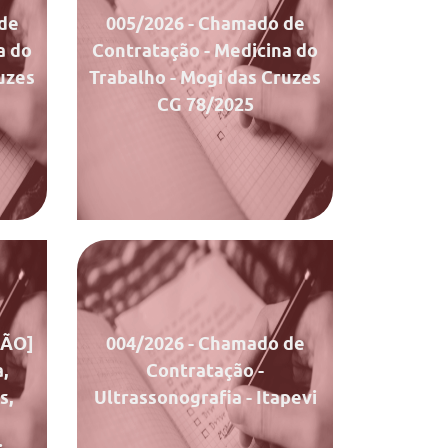
de
005/2026
- Chamado de
a do
Contratação - Medicina do
uzes
Trabalho - Mogi das Cruzes
CG 78/2025
entos
Documentos
Chamado
Ata de Julgamento
ÇÃO]
004/2026
- Chamado de
,
Contratação -
s,
Ultrassonografia - Itapevi