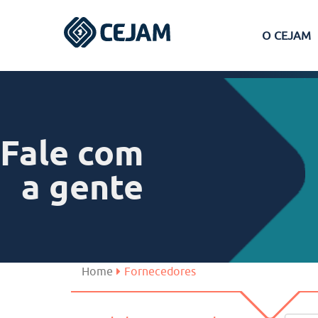
O CEJAM
Assis
Ferraz de Vasconcelos
Fale com
Lins
a gente
Peruíbe
São José dos Campos
Home
Fornecedores