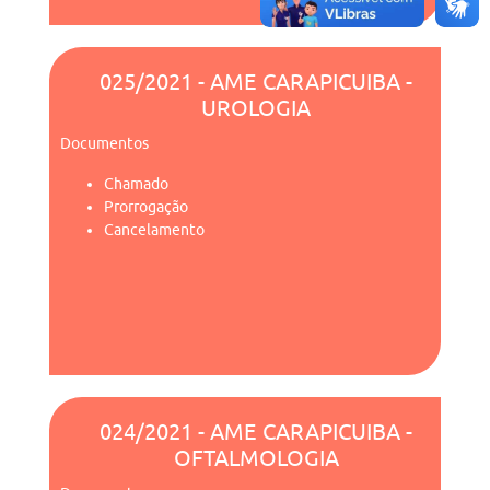
025/2021 - AME CARAPICUIBA -
UROLOGIA
Documentos
Chamado
Prorrogação
Cancelamento
024/2021 - AME CARAPICUIBA -
OFTALMOLOGIA