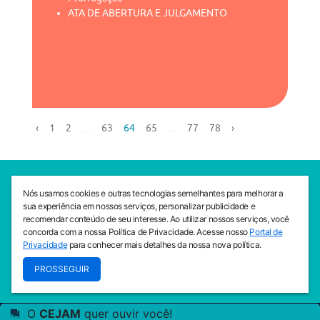
ATA DE ABERTURA E JULGAMENTO
‹
1
2
...
63
64
65
...
77
78
›
SEDE CEJAM
Nós usamos cookies e outras tecnologias semelhantes para melhorar a
Av. da Liberdade, 765, Liberdade, São Paulo, 01503-001
sua experiência em nossos serviços, personalizar publicidade e
(11) 3469 - 1818
recomendar conteúdo de seu interesse. Ao utilizar nossos serviços, você
concorda com a nossa Política de Privacidade. Acesse nosso
Portal de
INSTITUTO CEJAM
Privacidade
para conhecer mais detalhes da nossa nova política.
Av. da Liberdade, 765, Liberdade, São Paulo, 01503-001
PROSSEGUIR
(11) 3469 - 1818
O
CEJAM
quer ouvir você!
© 2026
PREVENIR É VIVER COM QUALIDADE!