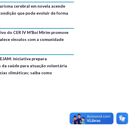
urisma cerebral em novela acende
 condição que pode evoluir de forma
usivo do CER IV M’Boi Mirim promove
talece vínculos com a comunidade
EJAM: iniciativa prepara
s da saúde para atuação voluntária
ias climáticas; saiba como