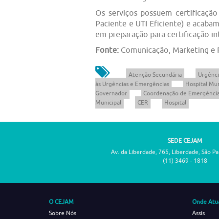
Os serviços possuem certificaçã
Paciente e UTI Eficiente) e aca
em preparação para certificação in
Fonte:
Comunicação, Marketing e
Atenção Secundária
Urgênci
às Urgências e Emergências
Hospital Mun
Governador
Coordenação de Emergência
Municipal
CER
Hospital
SEDE CEJAM
Av. da Liberdade, 765, Liberdade, São P
(11) 3469 - 1818
O CEJAM
Onde Atu
Sobre Nós
Assis