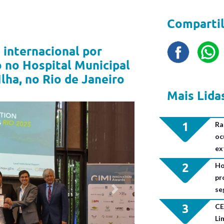
Compartil
internacional por
o no Hospital Municipal
lha, no Rio de Janeiro
Mais Lida
1
Ra
oc
ex
2
Ho
pr
se
Next
3
CE
Li