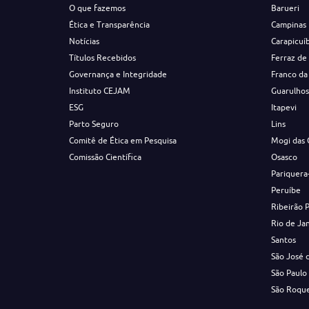
O que fazemos
Barueri
Ética e Transparência
Campinas
Notícias
Carapicuí
Títulos Recebidos
Ferraz de
Governança e Integridade
Franco da
Instituto CEJAM
Guarulho
ESG
Itapevi
Parto Seguro
Lins
Comitê de Ética em Pesquisa
Mogi das 
Comissão Científica
Osasco
Pariquera
Peruíbe
Ribeirão 
Rio de Ja
Santos
São José 
São Paulo
São Roqu