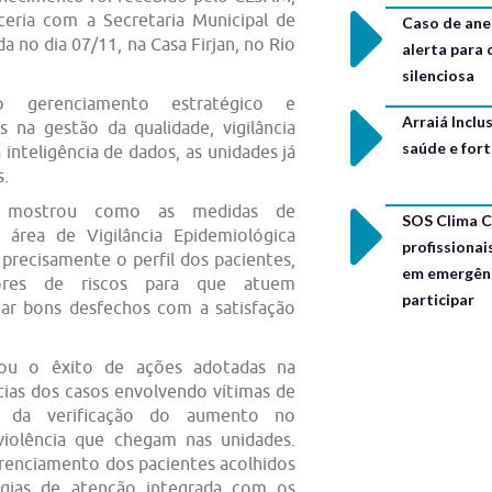
ceria com a Secretaria Municipal de
Caso de ane
a no dia 07/11, na Casa Firjan, no Rio
alerta para
silenciosa
gerenciamento estratégico e
Arraiá Incl
 na gestão da qualidade, vigilância
saúde e for
 inteligência de dados, as unidades já
s.
 mostrou como as medidas de
SOS Clima C
 área de Vigilância Epidemiológica
profissionai
 precisamente o perfil dos pacientes,
em emergênc
ores de riscos para que atuem
participar
ar bons desfechos com a satisfação
ou o êxito de ações adotadas na
cias dos casos envolvendo vítimas de
ir da verificação do aumento no
violência que chegam nas unidades.
erenciamento dos pacientes acolhidos
gias de atenção integrada com os