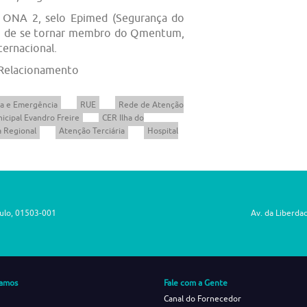
o ONA 2, selo Epimed (Segurança do
bam de se tornar membro do Qmentum,
ternacional.
 Relacionamento
a e Emergência
RUE
Rede de Atenção
icipal Evandro Freire
CER Ilha do
 Regional
Atenção Terciária
Hospital
aulo, 01503-001
Av. da Liberda
amos
Fale com a Gente
Canal do Fornecedor