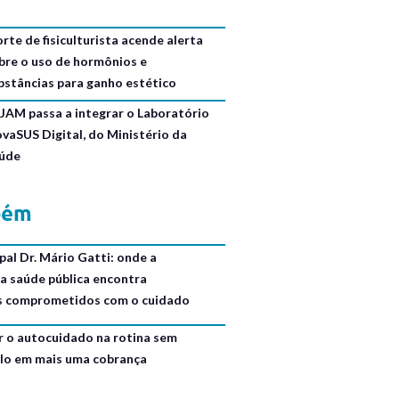
rte de fisiculturista acende alerta
bre o uso de hormônios e
bstâncias para ganho estético
JAM passa a integrar o Laboratório
ovaSUS Digital, do Ministério da
úde
bém
al Dr. Mário Gatti: onde a
da saúde pública encontra
is comprometidos com o cuidado
r o autocuidado na rotina sem
lo em mais uma cobrança