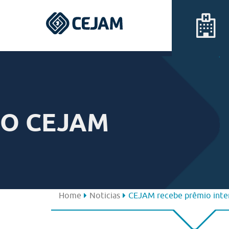
Assis
Ferraz de Vasconcelos
O CEJAM
Lins
Peruíbe
São José dos Campos
Home
Noticias
CEJAM recebe prêmio interna