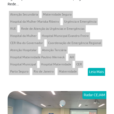
Rede...
Atenção Secundária
Maternidade Segura
Hospital da Mulher Mariska Ribeiro
Urgência e Emergência
RUE
Rede de Atenção às Urgências e Emergências
Hospital da Mulher
Hospital Municipal Evandro Freire
CER Ilha do Governador
Coordenação de Emergência Regional
Atenção Hospitalar
Atenção Terciária
Hospital Maternidade Paulino Werneck
AH
Hospital Municipal
Hospital Maternidade
CER
Parto Seguro
Rio de Janeiro
Maternidade
Leia Mais
Radar CEJAM