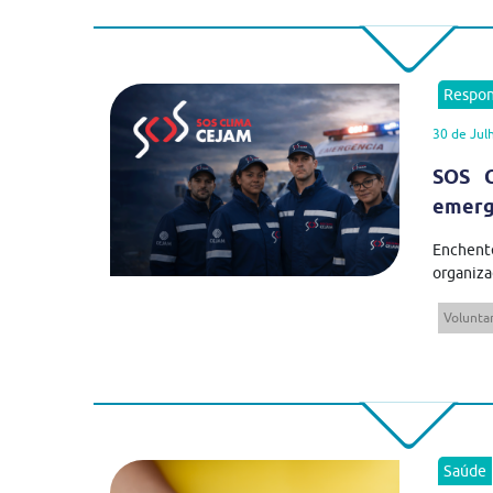
Respon
30 de Jul
SOS C
emergê
Enchent
organiza
Volunta
Saúde