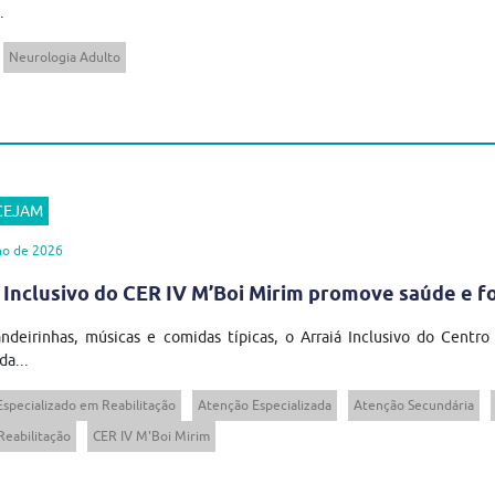
.
Neurologia Adulto
 CEJAM
ho de 2026
 Inclusivo do CER IV M’Boi Mirim promove saúde e 
ndeirinhas, músicas e comidas típicas, o Arraiá Inclusivo do Centro
da...
Especializado em Reabilitação
Atenção Especializada
Atenção Secundária
Reabilitação
CER IV M'Boi Mirim