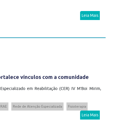
Leia Mais
fortalece vínculos com a comunidade
 Especializado em Reabilitação (CER) IV M’Boi Mirim,
RAE
Rede de Atenção Especializada
Fisioterapia
Leia Mais