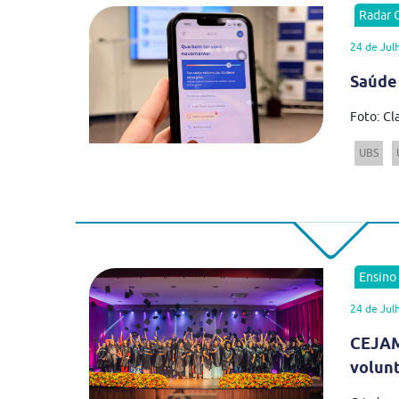
Radar
24 de Jul
Saúde
Foto: Cl
UBS
Ensino
24 de Jul
CEJAM
volun