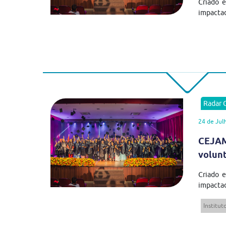
Criado 
impactad
Radar
24 de Jul
CEJAM
volun
Criado 
impactad
Institu