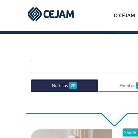
O CEJAM
Assis
Ferraz de Vasconcelos
Lins
Nóticias
20
Eventos
Peruíbe
São José dos Campos
Saúde