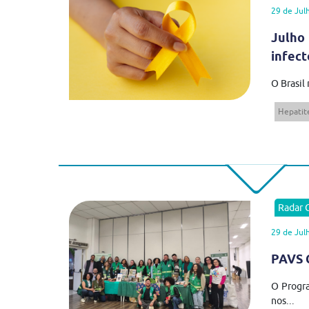
29 de Jul
Julho
infect
O Brasil
Hepatite
Radar
29 de Jul
PAVS C
O Progra
nos...