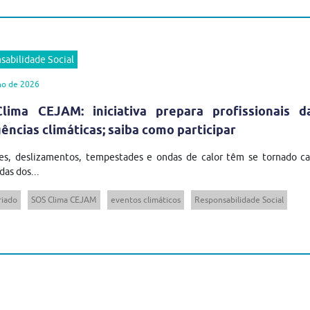
sabilidade Social
ho de 2026
lima CEJAM: iniciativa prepara profissionais 
ncias climáticas; saiba como participar
es, deslizamentos, tempestades e ondas de calor têm se tornado cad
das dos...
riado
SOS Clima CEJAM
eventos climáticos
Responsabilidade Social