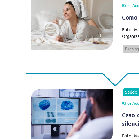
05 de Ago
Como 
Foto: Ma
Organiza
Psicolog
Saúde
03 de Ago
Caso 
silenc
Foto: M