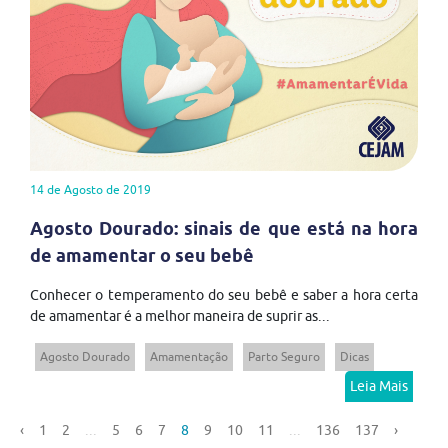
14 de Agosto de 2019
Agosto Dourado: sinais de que está na hora
de amamentar o seu bebê
Conhecer o temperamento do seu bebê e saber a hora certa
de amamentar é a melhor maneira de suprir as...
Agosto Dourado
Amamentação
Parto Seguro
Dicas
Leia Mais
‹
1
2
...
5
6
7
8
9
10
11
...
136
137
›