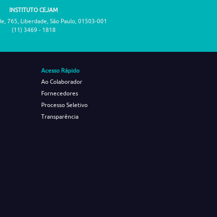
INSTITUTO CEJAM
de, 765, Liberdade, São Paulo, 01503-001
(11) 3469 - 1818
Acesso Rápido
Ao Colaborador
Fornecedores
Processo Seletivo
Transparência