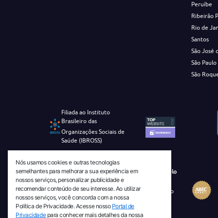
Peruíbe
Ribeirão 
Rio de Ja
Santos
São José 
São Paulo
São Roqu
Filiada ao Instituto
Brasileiro das
Organizações Sociais de
Saúde (IBROSS)
Nós usamos cookies e outras tecnologias
semelhantes para melhorar a sua experiência em
Revista Tecnico-Cientifica CEJAM Selo
nossos serviços, personalizar publicidade e
Diamante de Ciência Aberta
recomendar conteúdo de seu interesse. Ao utilizar
Diretório Migulim Instituto Brasileiro
nossos serviços, você concorda com a nossa
de Informação em Ciência e
Política de Privacidade. Acesse nosso
Portal de
Tecnologia - IBICT
Privacidade
para conhecer mais detalhes da nossa