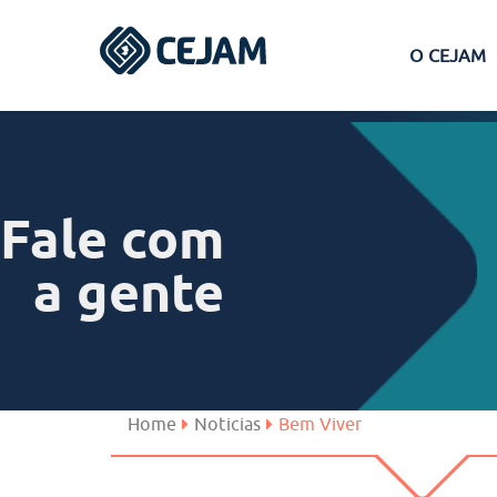
O CEJAM
Assis
Ferraz de Vasconcelos
Fale com
Lins
a gente
Peruíbe
São José dos Campos
Home
Noticias
Bem Viver