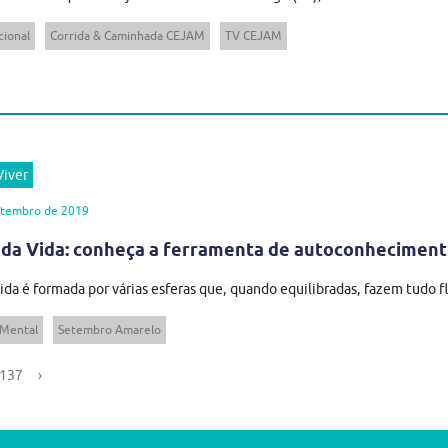
cional
Corrida & Caminhada CEJAM
TV CEJAM
iver
etembro de 2019
da Vida: conheça a ferramenta de autoconhecimento
ida é formada por várias esferas que, quando equilibradas, fazem tudo flui
 Mental
Setembro Amarelo
137
›