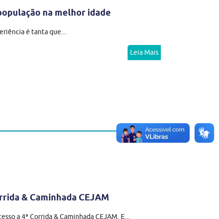
população na melhor idade
riência é tanta que...
Leia Mais
Corrida & Caminhada CEJAM
esso a 4ª Corrida & Caminhada CEJAM. E...