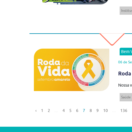
Institu
Bem V
06 de S
Roda 
Nossa v
Saúde
‹
1
2
...
4
5
6
7
8
9
10
...
136