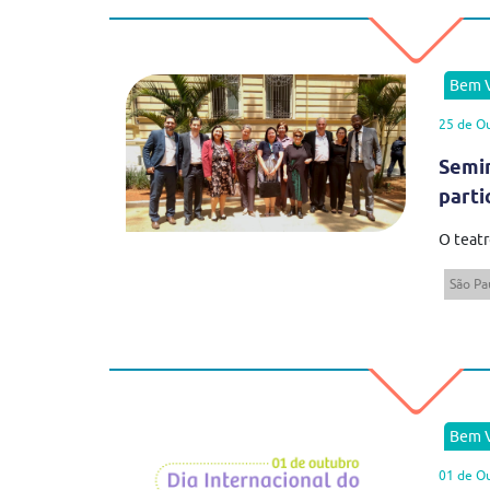
Bem V
25 de O
Semin
parti
O teatr
São Pa
Bem V
01 de O