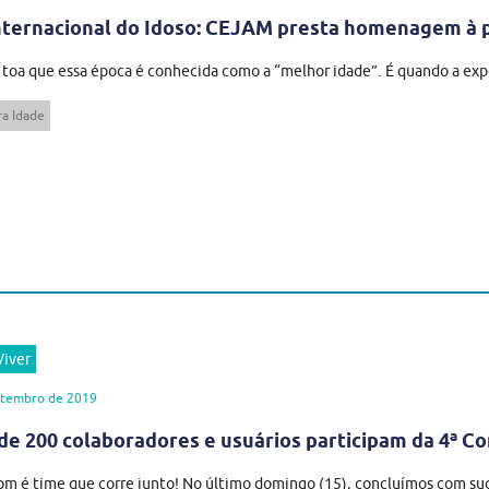
nternacional do Idoso: CEJAM presta homenagem à 
 toa que essa época é conhecida como a “melhor idade”. É quando a expe
ra Idade
iver
etembro de 2019
de 200 colaboradores e usuários participam da 4ª 
m é time que corre junto! No último domingo (15), concluímos com suc