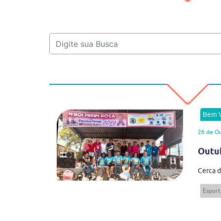
Bem V
26 de O
Outub
Cerca d
Esport