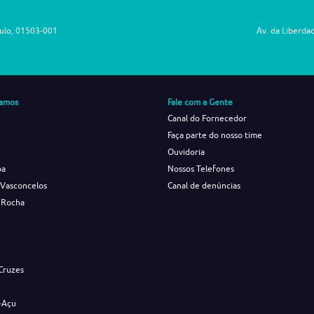
aulo, 01503-001
Av. da Liberda
amos
Fale com a Gente
Canal do Fornecedor
Faça parte do nosso time
Ouvidoria
ba
Nossos Telefones
 Vasconcelos
Canal de denúncias
 Rocha
s
Cruzes
-Açu