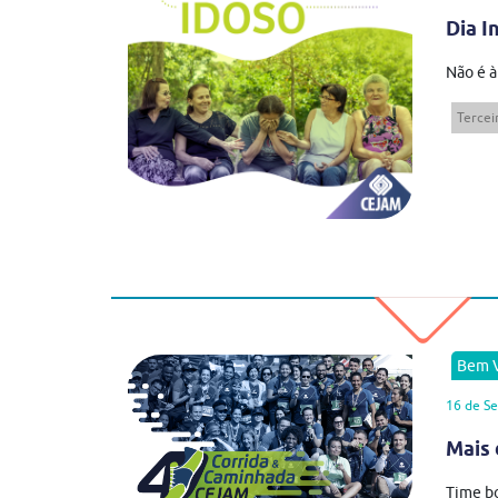
Dia I
Não é à
Tercei
Bem V
16 de S
Mais 
Time bo