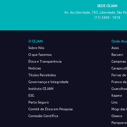
SEDE CEJAM
Av. da Liberdade, 765, Liberdade, São P
(11) 3469 - 1818
O CEJAM
Onde Atu
Sobre Nós
Assis
O que fazemos
Barueri
Ética e Transparência
Campinas
Notícias
Carapicuí
Títulos Recebidos
Ferraz de
Governança e Integridade
Franco da
Instituto CEJAM
Guarulho
ESG
Itapevi
Parto Seguro
Lins
Comitê de Ética em Pesquisa
Mogi das 
Comissão Científica
Osasco
Pariquera