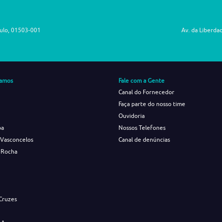
aulo, 01503-001
Av. da Liberda
amos
Fale com a Gente
Canal do Fornecedor
Faça parte do nosso time
Ouvidoria
ba
Nossos Telefones
 Vasconcelos
Canal de denúncias
 Rocha
s
Cruzes