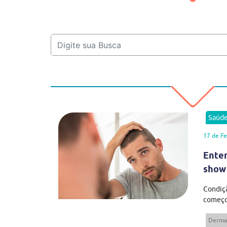
Saúd
17 de Fe
Enten
show
Condiç
começou
Derma