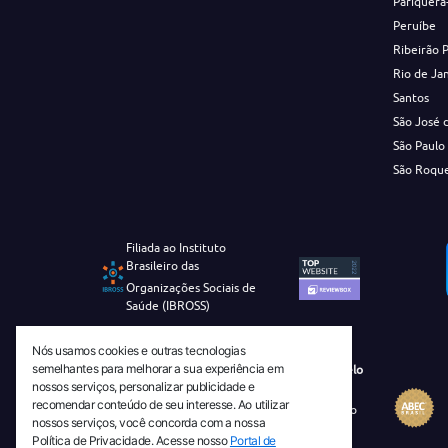
Pariquera
Peruíbe
Ribeirão 
Rio de Ja
Santos
São José 
São Paulo
São Roqu
Filiada ao Instituto
Brasileiro das
Organizações Sociais de
Saúde (IBROSS)
Nós usamos cookies e outras tecnologias
semelhantes para melhorar a sua experiência em
Revista Tecnico-Cientifica CEJAM Selo
nossos serviços, personalizar publicidade e
Diamante de Ciência Aberta
recomendar conteúdo de seu interesse. Ao utilizar
Diretório Migulim Instituto Brasileiro
nossos serviços, você concorda com a nossa
de Informação em Ciência e
Política de Privacidade. Acesse nosso
Portal de
Tecnologia - IBICT