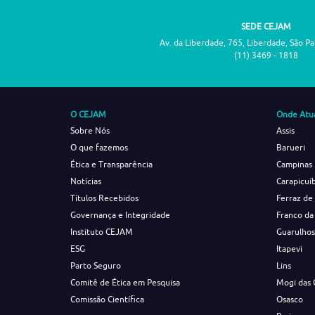
SEDE CEJAM
Av. da Liberdade, 765, Liberdade, São P
(11) 3469 - 1818
O CEJAM
Onde Atu
Sobre Nós
Assis
O que fazemos
Barueri
Ética e Transparência
Campinas
Notícias
Carapicuí
Títulos Recebidos
Ferraz de
Governança e Integridade
Franco da
Instituto CEJAM
Guarulho
ESG
Itapevi
Parto Seguro
Lins
Comitê de Ética em Pesquisa
Mogi das 
Comissão Científica
Osasco