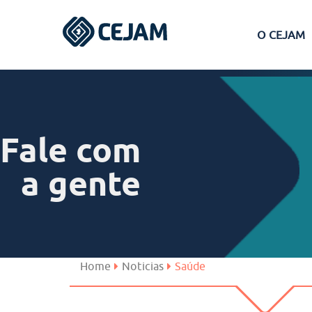
O CEJAM
Assis
Ferraz de Vasconcelos
Fale com
Lins
a gente
Peruíbe
São José dos Campos
Home
Noticias
Saúde