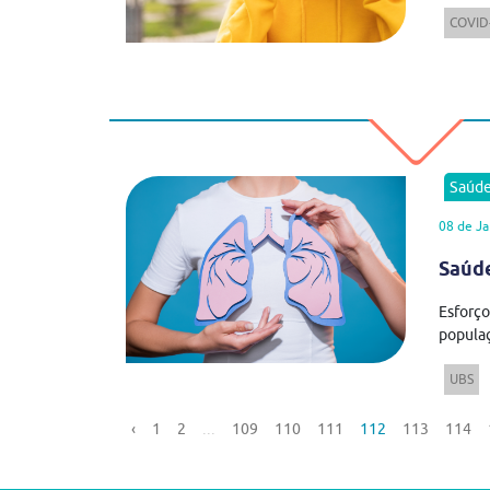
COVID
Saúd
08 de Ja
Saúde
Esforç
populaç
UBS
‹
1
2
...
109
110
111
112
113
114