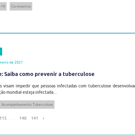
-19
Coronavírus
e
neiro de 2021
: Saiba como prevenir a tuberculose
os visam impedir que pessoas infectadas com tuberculose desenvolv
ão mundial esteja infectada...
Acompanhamento Tuberculose
115
...
140
141
›