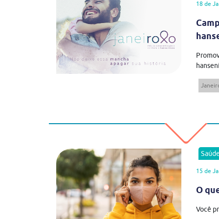
18 de Ja
Camp
hans
Promovi
hansení
Janeir
Saúd
15 de Ja
O que
Você pr