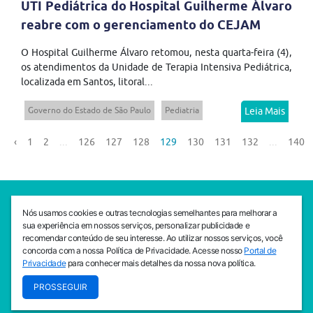
UTI Pediátrica do Hospital Guilherme Álvaro
reabre com o gerenciamento do CEJAM
O Hospital Guilherme Álvaro retomou, nesta quarta-feira (4),
os atendimentos da Unidade de Terapia Intensiva Pediátrica,
localizada em Santos, litoral...
Governo do Estado de São Paulo
Pediatria
Leia Mais
‹
1
2
...
126
127
128
129
130
131
132
...
140
SEDE CEJAM
Nós usamos cookies e outras tecnologias semelhantes para melhorar a
Av. da Liberdade, 765, Liberdade, São Paulo, 01503-001
sua experiência em nossos serviços, personalizar publicidade e
(11) 3469 - 1818
recomendar conteúdo de seu interesse. Ao utilizar nossos serviços, você
concorda com a nossa Política de Privacidade. Acesse nosso
Portal de
INSTITUTO CEJAM
Privacidade
para conhecer mais detalhes da nossa nova política.
Av. da Liberdade, 765, Liberdade, São Paulo, 01503-001
PROSSEGUIR
(11) 3469 - 1818