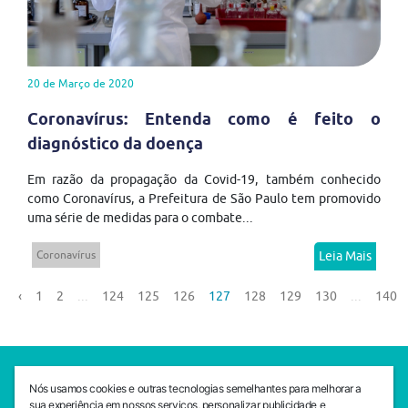
20 de Março de 2020
Coronavírus: Entenda como é feito o
diagnóstico da doença
Em razão da propagação da Covid-19, também conhecido
como Coronavírus, a Prefeitura de São Paulo tem promovido
uma série de medidas para o combate...
Coronavírus
Leia Mais
‹
1
2
...
124
125
126
127
128
129
130
...
140
SEDE CEJAM
Nós usamos cookies e outras tecnologias semelhantes para melhorar a
Av. da Liberdade, 765, Liberdade, São Paulo, 01503-001
sua experiência em nossos serviços, personalizar publicidade e