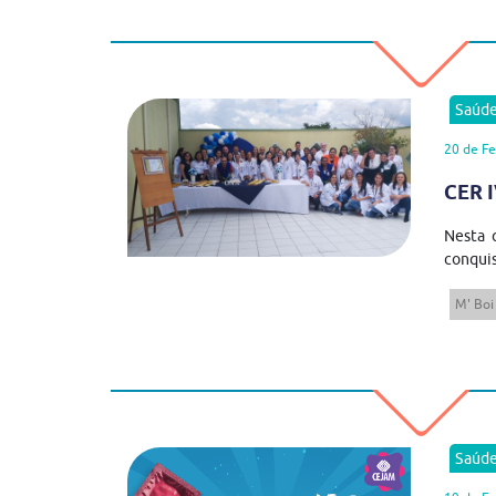
Saúd
20 de Fe
CER I
Nesta 
conquis
M' Boi
Saúd