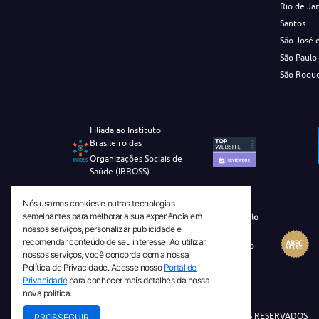
Rio de Ja
Santos
São José 
São Paulo
São Roqu
Filiada ao Instituto
Brasileiro das
Organizações Sociais de
Saúde (IBROSS)
Nós usamos cookies e outras tecnologias
semelhantes para melhorar a sua experiência em
Revista Tecnico-Cientifica CEJAM Selo
nossos serviços, personalizar publicidade e
Diamante de Ciência Aberta
recomendar conteúdo de seu interesse. Ao utilizar
Diretório Migulim Instituto Brasileiro
nossos serviços, você concorda com a nossa
de Informação em Ciência e
Política de Privacidade. Acesse nosso
Portal de
Tecnologia - IBICT
Privacidade
para conhecer mais detalhes da nossa
nova política.
© 2026 TODOS OS DIREITOS RESERVADOS
PROSSEGUIR