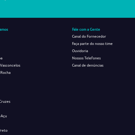
amos
Fale com a Gente
Canal do Fornecedor
Faça parte do nosso time
Ouvidoria
ba
Nossos Telefones
 Vasconcelos
Canal de denúncias
 Rocha
s
Cruzes
-Açu
Preto