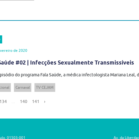
e
vereiro de 2020
Saúde #02 | Infecções Sexualmente Transmissíveis
pisódio do programa Fala Saúde, a médica infectologista Mariana Leal, do
cional
Carnaval
TV CEJAM
134
...
140
141
›
aulo, 01503-001
Av. da Liberda