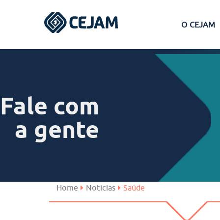
O CEJAM
Assis
Ferraz de Vasconcelos
Fale com
Lins
a gente
Peruíbe
São José dos Campos
Home
Noticias
Saúde