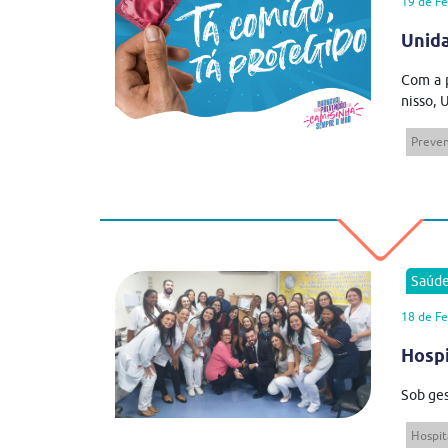
19 de Fe
Unida
Com a p
nisso, 
Preve
Saúd
18 de Fe
Hospi
Sob ges
Hospit