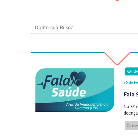
Saúd
26 de Fe
Fala 
No 3º e
doença.
Carnav