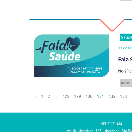
Saúd
11 de Fe
Fala 
No 2º e
Institu
‹
1
2
...
128
129
130
131
132
133
SEDE CEJAM
Av. da Liberdade, 765, Liberdade, São P