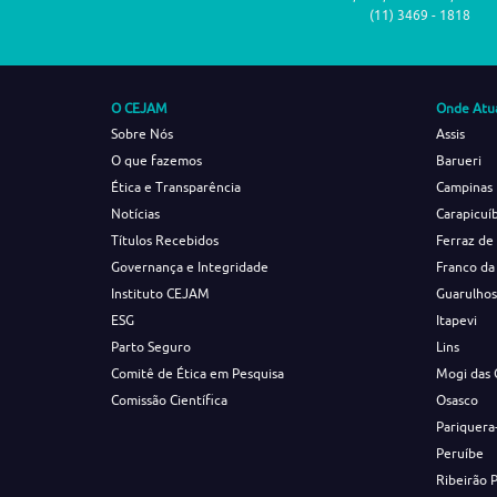
(11) 3469 - 1818
O CEJAM
Onde Atu
Sobre Nós
Assis
O que fazemos
Barueri
Ética e Transparência
Campinas
Notícias
Carapicuí
Títulos Recebidos
Ferraz de
Governança e Integridade
Franco da
Instituto CEJAM
Guarulho
ESG
Itapevi
Parto Seguro
Lins
Comitê de Ética em Pesquisa
Mogi das 
Comissão Científica
Osasco
Pariquera
Peruíbe
Ribeirão 