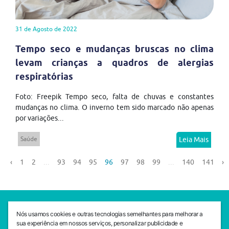
31 de Agosto de 2022
Tempo seco e mudanças bruscas no clima
levam crianças a quadros de alergias
respiratórias
Foto: Freepik Tempo seco, falta de chuvas e constantes
mudanças no clima. O inverno tem sido marcado não apenas
por variações...
Saúde
Leia Mais
‹
1
2
...
93
94
95
96
97
98
99
...
140
141
›
SEDE CEJAM
Nós usamos cookies e outras tecnologias semelhantes para melhorar a
Av. da Liberdade, 765, Liberdade, São Paulo, 01503-001
sua experiência em nossos serviços, personalizar publicidade e