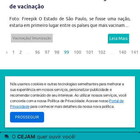
de vacinação
Foto: Freepik O Estado de São Paulo, se fosse uma nação,
estaria em primeiro lugar entre os países que mais vacinam...
Vacinação/ Imunização
Leia Mais
‹
1
2
...
96
97
98
99
100
101
102
...
140
141
SEDE CEJAM
Nós usamos cookies e outras tecnologias semelhantes para melhorar a
Av. da Liberdade, 765, Liberdade, São Paulo, 01503-001
sua experiência em nossos serviços, personalizar publicidade e
(11) 3469 - 1818
recomendar conteúdo de seu interesse. Ao utilizar nossos serviços, você
concorda com a nossa Política de Privacidade. Acesse nosso
Portal de
INSTITUTO CEJAM
Privacidade
para conhecer mais detalhes da nossa nova política.
Av. da Liberdade, 765, Liberdade, São Paulo, 01503-001
PROSSEGUIR
(11) 3469 - 1818
O
CEJAM
quer ouvir você!
© 2026
PREVENIR É VIVER COM QUALIDADE!