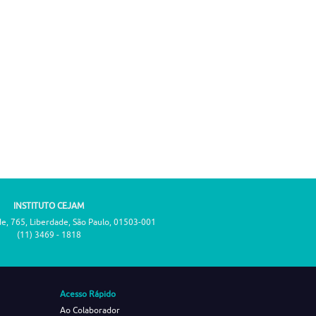
INSTITUTO CEJAM
de, 765, Liberdade, São Paulo, 01503-001
(11) 3469 - 1818
Acesso Rápido
Ao Colaborador