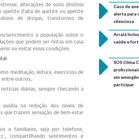
stresse, alterações do sono (insônia
Caso de ane
 apetite (falta de apetite ou apetite
alerta para
 abuso de drogas, transtornos de
silenciosa
Arraiá Incl
 esclarecimento à população sobre o
ndações que podem ser feitas em casa
saúde e for
venir ou evitar essas condições.
tal
SOS Clima C
profissionai
como meditação, leitura, exercícios de
em emergênc
, entre outros;
participar
 notícias diárias, sempre checando a
ue auxilia na redução dos níveis de
ios que trazem sensação de bem-estar
 e familiares, seja por telefone,
etc., compartilhando sentimentos e