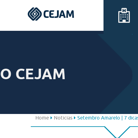
Assis
Ferraz de Vasconcelos
O CEJAM
Lins
Peruíbe
São José dos Campos
Home
Noticias
Setembro Amarelo | 7 dica