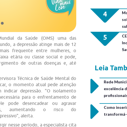
4
Mo
so
su
5
CE
 Mundial da Saúde (OMS) uma das
In
undo, a depressão atinge mais de 12
Sa
 mais frequente entre mulheres, o
aixa etária ou classe social e pode,
urgimento de outras doenças e, até
Leia Tam
ervisora Técnica de Saúde Mental do
Rede Municip
ncar, o momento atual pede atenção
excelência 
m indicar depressão. "O isolamento
profissiona
 necessária para o enfrentamento de
ele pode desencadear ou agravar
Como inseri
gicas, aumentando o risco do
transformá-
essivo", alerta.
ir nesse período, a especialista cita