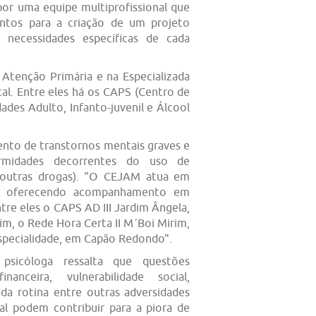
 por uma equipe multiprofissional que
entos para a criação de um projeto
s necessidades específicas de cada
 Atenção Primária e na Especializada
l. Entre eles há os CAPS (Centro de
ades Adulto, Infanto-juvenil e Álcool
nto de transtornos mentais graves e
fermidades decorrentes do uso de
 e outras drogas). "O CEJAM atua em
o, oferecendo acompanhamento em
tre eles o CAPS AD III Jardim Ângela,
rim, o Rede Hora Certa II M´Boi Mirim,
pecialidade, em Capão Redondo".
psicóloga ressalta que questões
inanceira, vulnerabilidade social,
da rotina entre outras adversidades
al podem contribuir para a piora de