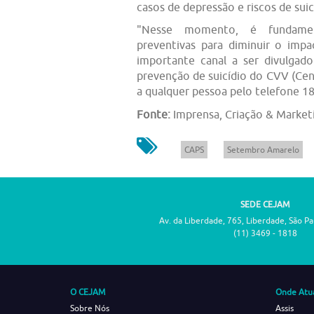
casos de depressão e riscos de suic
"Nesse momento, é fundamen
preventivas para diminuir o im
importante canal a ser divulgad
prevenção de suicídio do CVV (Cent
a qualquer pessoa pelo telefone 1
Fonte:
Imprensa, Criação & Market
CAPS
Setembro Amarelo
SEDE CEJAM
Av. da Liberdade, 765, Liberdade, São P
(11) 3469 - 1818
O CEJAM
Onde Atu
Sobre Nós
Assis