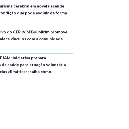
urisma cerebral em novela acende
 condição que pode evoluir de forma
usivo do CER IV M’Boi Mirim promove
talece vínculos com a comunidade
EJAM: iniciativa prepara
s da saúde para atuação voluntária
ias climáticas; saiba como