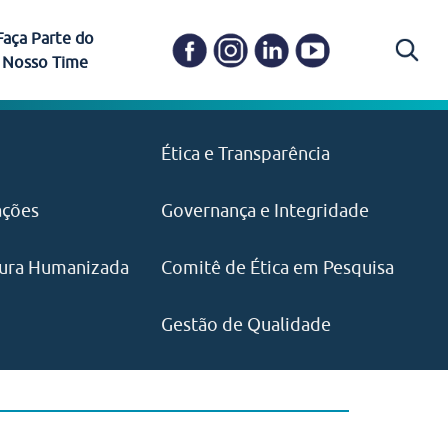
Faça Parte do
Nosso Time
Carapicuíba
Ética e Transparência
PAISM
in memoriam) em
Itapevi
(11) 3469-1828
o, visão e valores?
ações
Governança e Integridade
ustentabilidade
ime.
Pariquera-Açu
ilidade social e
IMPRENSA
as pelo CEJAM e
ura Humanizada
Comitê de Ética em Pesquisa
(11) 97646‑2537
Santos
cejam@agenciamaquina.com
rg.br
Gestão de Qualidade