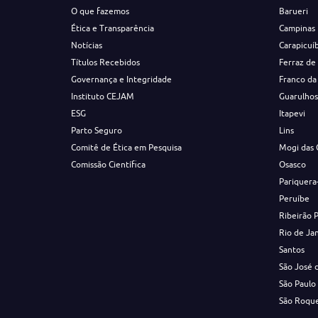
O que fazemos
Barueri
Ética e Transparência
Campinas
Notícias
Carapicuí
Títulos Recebidos
Ferraz de
Governança e Integridade
Franco da
Instituto CEJAM
Guarulho
ESG
Itapevi
Parto Seguro
Lins
Comitê de Ética em Pesquisa
Mogi das 
Comissão Científica
Osasco
Pariquera
Peruíbe
Ribeirão 
Rio de Ja
Santos
São José 
São Paulo
São Roqu