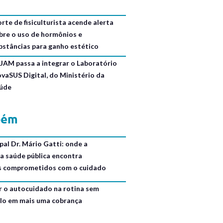
rte de fisiculturista acende alerta
bre o uso de hormônios e
bstâncias para ganho estético
JAM passa a integrar o Laboratório
ovaSUS Digital, do Ministério da
úde
bém
al Dr. Mário Gatti: onde a
da saúde pública encontra
is comprometidos com o cuidado
r o autocuidado na rotina sem
lo em mais uma cobrança