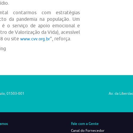
ídio.
tal contarmos com estratégias
pacto da pandemia na população. Um
o é o serviço de apoio emocional e
ro de Valorização da Vida), acessível
88 ou site
", reforça.
www.cvv.org.br
ing
aulo, 01503-001
Av. da Liberda
amos
Fale com a Gente
Canal do Fornecedor