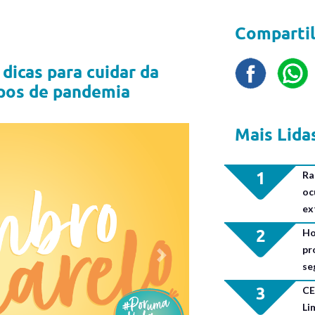
Compartil
dicas para cuidar da
pos de pandemia
Mais Lida
1
Ra
oc
ex
2
Ho
pr
Next
se
3
CE
Li