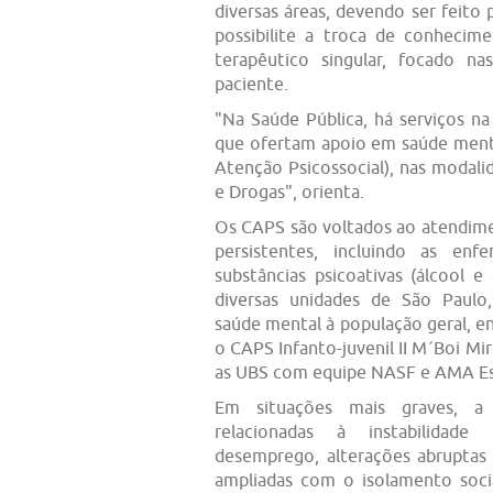
diversas áreas, devendo ser feito
possibilite a troca de conhecim
terapêutico singular, focado na
paciente.
"Na Saúde Pública, há serviços na
que ofertam apoio em saúde menta
Atenção Psicossocial), nas modalid
e Drogas", orienta.
Os CAPS são voltados ao atendime
persistentes, incluindo as en
substâncias psicoativas (álcool
diversas unidades de São Paul
saúde mental à população geral, en
o CAPS Infanto-juvenil II M´Boi Mi
as UBS com equipe NASF e AMA Es
Em situações mais graves, a 
relacionadas à instabilidade f
desemprego, alterações abruptas 
ampliadas com o isolamento soci