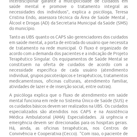
interdisciplinar garante a multiplicidade de cuidados em
saúde mental e promove o tratamento integral as
necessidades dos indivíduos”, explica a psicóloga, Teresa
Cristina Endo, assessora técnica da Área de Saúde Mental ,
Álcool e Drogas (AD) da Secretaria Municipal da Saúde (SMS)
do município.
Tanto as UBS quanto os CAPS são gerenciadores dos cuidados
em saúde mental, a porta de entrada do usuário que necessita
de tratamento na rede municipal. O fluxo é organizado de
acordo com a demanda dos pacientes e a indicação de Projeto
Terapêutico Singular. Os equipamentos de Saúde Mental se
constituem na oferta de cuidados de acordo com a
necessidade específica de cada usuário (atendimento
individual, grupos psicoterápicos e terapêuticos, tratamentos
medicamentosos, oficinas culturais, atendimento familiar,
atividades de lazer e de inserção social, entre outras).
A psicóloga explica que o fluxo de atendimento em saúde
mental funciona em rede no Sistema Único de Saúde (SUS) e
os cuidados básicos devem ser realizados na UBS. Os cuidados
especializados são atendidos nos CAPS e na Assistência
Médica Ambulatorial (AMA) Especialidades. Já urgência e
emergência devem ser direcionadas para os hospitais gerais.
Há, ainda, as oficinas terapêuticas, nos Centros de
Convivência e Cooperativa (Cecco). “Com isso, o paciente de