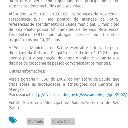
direitos e deveres como qualquer um, principalmente de
serem tratados e incluídos pela sociedade.
Além dos CAPS, UBS e CECCOS, os Serviços de Residência
Terapêutica (SRT) são pontos de atenção da RAPS,
referências de atendimento da Saúde municipal. O município
de São Paulo possui 62 unidades de Serviço Residencial
Terapêutico (SRT) que abrigam pessoas em hospitais
psiquiátricos por 20, 30 anos.
A Política Municipal de Saúde Mental é orientada pelas
diretrizes da Reforma Psiquiátrica e da lei nº 10.216, que
aponta para a superação do modelo asilar e garantia dos
direitos de cidadania da pessoa com transtornos mentais.
Outras informações:
Veja a portaria nº 336, de 2002, do Ministério da Saúde, que
trata sobre as modalidades e atribuições dos Centros de
Atenção
Psicossocial:
http://bvsms.saude.gov.br/bvs/saudelegis/gm/2002
Fonte:
Secretaria Municipal da Saúde/Prefeitura de São
Paulo
São Paulo
Gestão Saúde