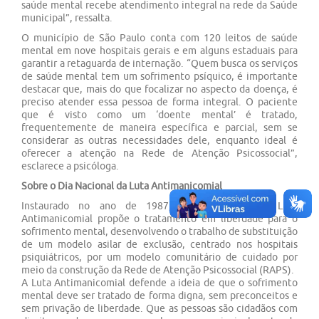
saúde mental recebe atendimento integral na rede da Saúde
municipal”, ressalta.
O município de São Paulo conta com 120 leitos de saúde
mental em nove hospitais gerais e em alguns estaduais para
garantir a retaguarda de internação. “Quem busca os serviços
de saúde mental tem um sofrimento psíquico, é importante
destacar que, mais do que focalizar no aspecto da doença, é
preciso atender essa pessoa de forma integral. O paciente
que é visto como um ‘doente mental’ é tratado,
frequentemente de maneira específica e parcial, sem se
considerar as outras necessidades dele, enquanto ideal é
oferecer a atenção na Rede de Atenção Psicossocial”,
esclarece a psicóloga.
Sobre o Dia Nacional da Luta Antimanicomial
Instaurado no ano de 1987, o Movimento da Luta
Antimanicomial propõe o tratamento em liberdade para o
sofrimento mental, desenvolvendo o trabalho de substituição
de um modelo asilar de exclusão, centrado nos hospitais
psiquiátricos, por um modelo comunitário de cuidado por
meio da construção da Rede de Atenção Psicossocial (RAPS).
A Luta Antimanicomial defende a ideia de que o sofrimento
mental deve ser tratado de forma digna, sem preconceitos e
sem privação de liberdade. Que as pessoas são cidadãos com