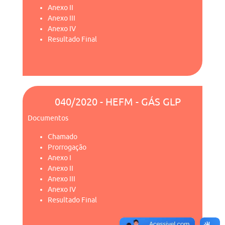
Anexo II
Anexo III
Anexo IV
Resultado Final
040/2020 - HEFM - GÁS GLP
Documentos
Chamado
Prorrogação
Anexo I
Anexo II
Anexo III
Anexo IV
Resultado Final