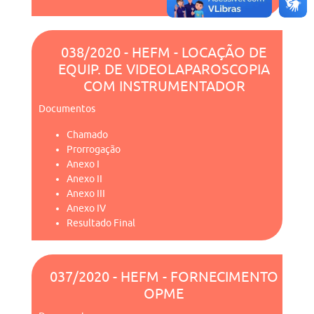
038/2020 - HEFM - LOCAÇÃO DE
EQUIP. DE VIDEOLAPAROSCOPIA
COM INSTRUMENTADOR
Documentos
Chamado
Prorrogação
Anexo I
Anexo II
Anexo III
Anexo IV
Resultado Final
037/2020 - HEFM - FORNECIMENTO
OPME