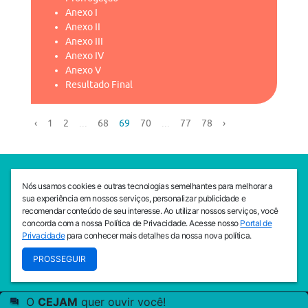
Anexo I
Anexo II
Anexo III
Anexo IV
Anexo V
Resultado Final
‹
1
2
...
68
69
70
...
77
78
›
SEDE CEJAM
Nós usamos cookies e outras tecnologias semelhantes para melhorar a
Av. da Liberdade, 765, Liberdade, São Paulo, 01503-001
sua experiência em nossos serviços, personalizar publicidade e
(11) 3469 - 1818
recomendar conteúdo de seu interesse. Ao utilizar nossos serviços, você
concorda com a nossa Política de Privacidade. Acesse nosso
Portal de
INSTITUTO CEJAM
Privacidade
para conhecer mais detalhes da nossa nova política.
Av. da Liberdade, 765, Liberdade, São Paulo, 01503-001
PROSSEGUIR
(11) 3469 - 1818
O
CEJAM
quer ouvir você!
© 2026
PREVENIR É VIVER COM QUALIDADE!