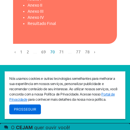
Anexo II
Anexo III
Anexo IV
Resultado Final
‹
1
2
...
69
70
71
...
77
78
›
SEDE CEJAM
Nós usamos cookies e outras tecnologias semelhantes para melhorar a
Av. da Liberdade, 765, Liberdade, São Paulo, 01503-001
sua experiência em nossos serviços, personalizar publicidade e
(11) 3469 - 1818
recomendar conteúdo de seu interesse. Ao utilizar nossos serviços, você
concorda com a nossa Política de Privacidade. Acesse nosso
Portal de
INSTITUTO CEJAM
Privacidade
para conhecer mais detalhes da nossa nova política.
Av. da Liberdade, 765, Liberdade, São Paulo, 01503-001
PROSSEGUIR
(11) 3469 - 1818
O
CEJAM
quer ouvir você!
© 2026
PREVENIR É VIVER COM QUALIDADE!