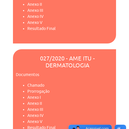
Anexo II
Anexo III
Anexo IV
Anexo V
Resultado Final
027/2020 - AME ITU -
DERMATOLOGIA
Documentos
Chamado
Prorrogação
Anexo I
Anexo II
Anexo III
Anexo IV
Anexo V
Resultado Final