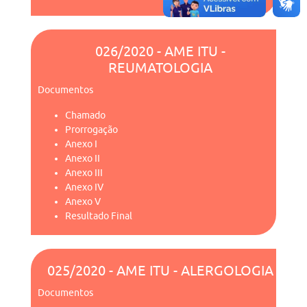
026/2020 - AME ITU -
REUMATOLOGIA
Documentos
Chamado
Prorrogação
Anexo I
Anexo II
Anexo III
Anexo IV
Anexo V
Resultado Final
025/2020 - AME ITU - ALERGOLOGIA
Documentos