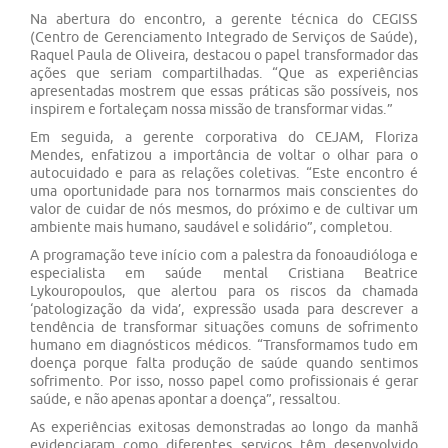
Na abertura do encontro, a gerente técnica do CEGISS
(Centro de Gerenciamento Integrado de Serviços de Saúde),
Raquel Paula de Oliveira, destacou o papel transformador das
ações que seriam compartilhadas. “Que as experiências
apresentadas mostrem que essas práticas são possíveis, nos
inspirem e fortaleçam nossa missão de transformar vidas.”
Em seguida, a gerente corporativa do CEJAM, Floriza
Mendes, enfatizou a importância de voltar o olhar para o
autocuidado e para as relações coletivas. “Este encontro é
uma oportunidade para nos tornarmos mais conscientes do
valor de cuidar de nós mesmos, do próximo e de cultivar um
ambiente mais humano, saudável e solidário”, completou.
A programação teve início com a palestra da fonoaudióloga e
especialista em saúde mental Cristiana Beatrice
Lykouropoulos, que alertou para os riscos da chamada
‘patologização da vida’, expressão usada para descrever a
tendência de transformar situações comuns de sofrimento
humano em diagnósticos médicos. “Transformamos tudo em
doença porque falta produção de saúde quando sentimos
sofrimento. Por isso, nosso papel como profissionais é gerar
saúde, e não apenas apontar a doença”, ressaltou.
As experiências exitosas demonstradas ao longo da manhã
evidenciaram como diferentes serviços têm desenvolvido