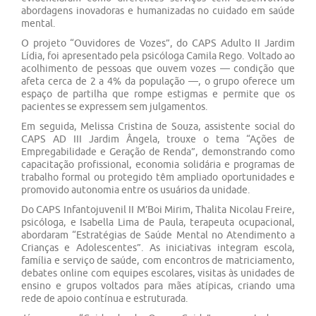
abordagens inovadoras e humanizadas no cuidado em saúde
mental.
O projeto “Ouvidores de Vozes”, do CAPS Adulto II Jardim
Lídia, foi apresentado pela psicóloga Camila Rego. Voltado ao
acolhimento de pessoas que ouvem vozes — condição que
afeta cerca de 2 a 4% da população —, o grupo oferece um
espaço de partilha que rompe estigmas e permite que os
pacientes se expressem sem julgamentos.
Em seguida, Melissa Cristina de Souza, assistente social do
CAPS AD III Jardim Ângela, trouxe o tema “Ações de
Empregabilidade e Geração de Renda”, demonstrando como
capacitação profissional, economia solidária e programas de
trabalho formal ou protegido têm ampliado oportunidades e
promovido autonomia entre os usuários da unidade.
Do CAPS Infantojuvenil II M’Boi Mirim, Thalita Nicolau Freire,
psicóloga, e Isabella Lima de Paula, terapeuta ocupacional,
abordaram “Estratégias de Saúde Mental no Atendimento a
Crianças e Adolescentes”. As iniciativas integram escola,
família e serviço de saúde, com encontros de matriciamento,
debates online com equipes escolares, visitas às unidades de
ensino e grupos voltados para mães atípicas, criando uma
rede de apoio contínua e estruturada.