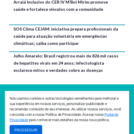
Arraiá Inclusivo do CER IV M’Boi Mirim promove
saúde e fortalece vínculos com a comunidade
SOS Clima CEJAM: iniciativa prepara profissionais da
saúde para atuação voluntária em emergências
climáticas; saiba como participar
Julho Amarelo: Brasil registrou mais de 826 mil casos
de hepatites virais em 24 anos; infectologista
esclarece mitos e verdades sobre as doenças
SEDE CEJAM
Nós usamos cookies e outras tecnologias semelhantes para melhorar a
Av. da Liberdade, 765, Liberdade, São Paulo, 01503-001
sua experiência em nossos serviços, personalizar publicidade e
(11) 3469 - 1818
recomendar conteúdo de seu interesse. Ao utilizar nossos serviços, você
concorda com a nossa Política de Privacidade. Acesse nosso
Portal de
INSTITUTO CEJAM
Privacidade
para conhecer mais detalhes da nossa nova política.
Av. da Liberdade, 765, Liberdade, São Paulo, 01503-001
PROSSEGUIR
(11) 3469 - 1818