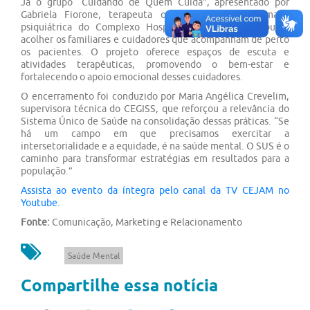
Já o grupo “Cuidando de Quem Cuida”, apresentado por
Gabriela Fiorone, terapeuta ocupacional, da enfermaria
psiquiátrica do Complexo Hospitalar Padre Bento, busca
acolher os familiares e cuidadores que acompanham de perto
os pacientes. O projeto oferece espaços de escuta e
atividades terapêuticas, promovendo o bem-estar e
fortalecendo o apoio emocional desses cuidadores.
O encerramento foi conduzido por Maria Angélica Crevelim,
supervisora técnica do CEGISS, que reforçou a relevância do
Sistema Único de Saúde na consolidação dessas práticas. “Se
há um campo em que precisamos exercitar a
intersetorialidade e a equidade, é na saúde mental. O SUS é o
caminho para transformar estratégias em resultados para a
população.”
Assista ao evento da íntegra pelo canal da TV CEJAM no
Youtube.
Fonte:
Comunicação, Marketing e Relacionamento
Saúde Mental
Compartilhe essa notícia