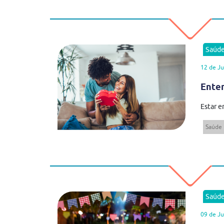
Saúd
12 de J
Enten
Estar e
Saúde
Saúd
09 de J