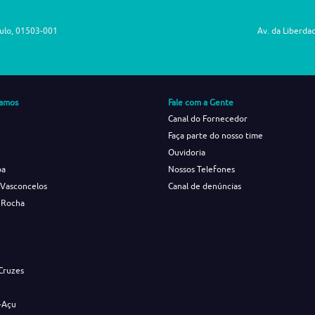
aulo, 01503-001
Av. da Liberda
amos
Fale com a Gente
Canal do Fornecedor
Faça parte do nosso time
Ouvidoria
ba
Nossos Telefones
 Vasconcelos
Canal de denúncias
 Rocha
s
Cruzes
-Açu