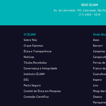
SEDE CEJAM
Av. da Liberdade, 765, Liberdade, São P
(11) 3469 - 1818
O CEJAM
Onde Atu
Sobre Nós
Assis
O que fazemos
Barueri
Ética e Transparência
Campinas
Notícias
Carapicuí
Títulos Recebidos
Ferraz de
Governança e Integridade
Franco da
Instituto CEJAM
Guarulho
ESG
Itapevi
Parto Seguro
Lins
Comitê de Ética em Pesquisa
Mogi das 
Comissão Científica
Osasco
Pariquera