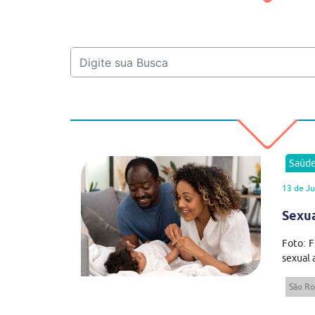
Saúd
13 de J
Sexua
Foto: F
sexual 
São R