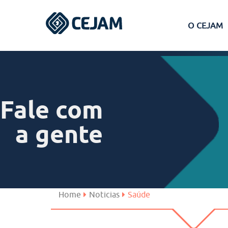
O CEJAM
Assis
Ferraz de Vasconcelos
Fale com
Lins
a gente
Peruíbe
São José dos Campos
Home
Noticias
Saúde