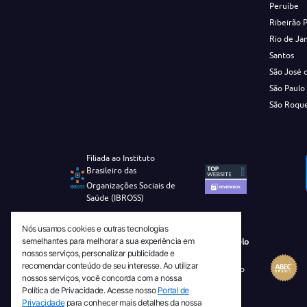
Peruíbe
Ribeirão 
Rio de Ja
Santos
São José 
São Paulo
São Roqu
Filiada ao Instituto
Brasileiro das
Organizações Sociais de
Saúde (IBROSS)
Nós usamos cookies e outras tecnologias
semelhantes para melhorar a sua experiência em
Revista Tecnico-Cientifica CEJAM Selo
nossos serviços, personalizar publicidade e
Diamante de Ciência Aberta
recomendar conteúdo de seu interesse. Ao utilizar
Diretório Migulim Instituto Brasileiro
nossos serviços, você concorda com a nossa
de Informação em Ciência e
Política de Privacidade. Acesse nosso
Portal de
Tecnologia - IBICT
Privacidade
para conhecer mais detalhes da nossa