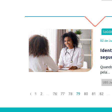
Saúd
02 de J
Ident
segu
Quando 
pela...
UBS Ja
‹
1
2
...
76
77
78
79
80
81
82
...