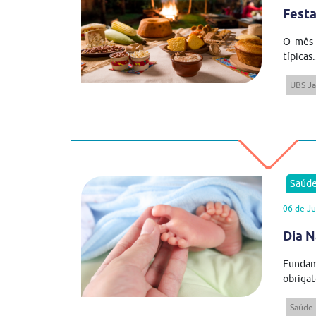
Festa
O mês 
típicas.
UBS J
Saúd
06 de J
Dia N
Fundam
obrigató
Saúde