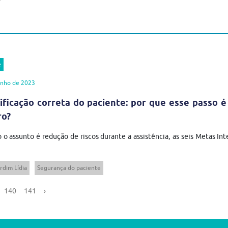
e
unho de 2023
ificação correta do paciente: por que esse passo
ro?
o assunto é redução de riscos durante a assistência, as seis Metas In
rdim Lídia
Segurança do paciente
140
141
›