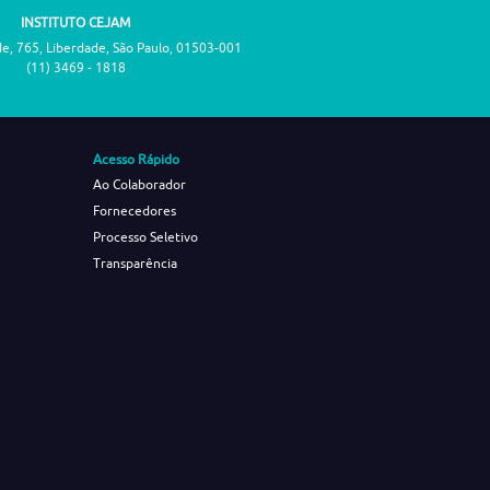
INSTITUTO CEJAM
de, 765, Liberdade, São Paulo, 01503-001
(11) 3469 - 1818
Acesso Rápido
Ao Colaborador
Fornecedores
Processo Seletivo
Transparência