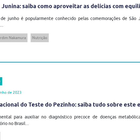
 Junina: saiba como aproveitar as delícias com equil
de junho é popularmente conhecido pelas comemorações de São João
...
ardim Nakamura
Nutrição
e
unho de 2023
acional do Teste do Pezinho: saiba tudo sobre este 
ental para auxiliar no diagnóstico precoce de doenças metabólica
rio no Brasil...