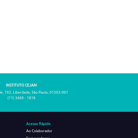
INSTITUTO CEJAM
de, 765, Liberdade, São Paulo, 01503-001
(11) 3469 - 1818
Acesso Rápido
Ao Colaborador