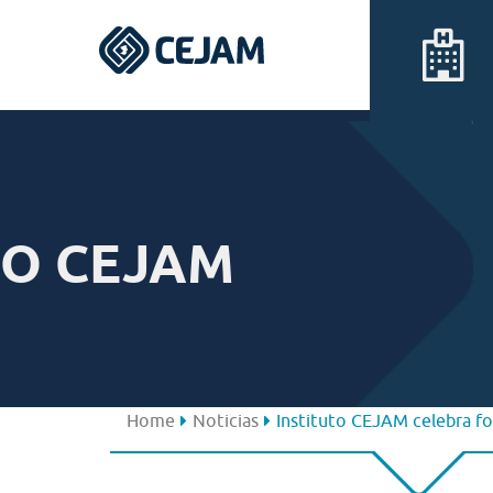
Assis
Ferraz de Vasconcelos
O CEJAM
Lins
Peruíbe
São José dos Campos
Home
Noticias
Instituto CEJAM celebra f