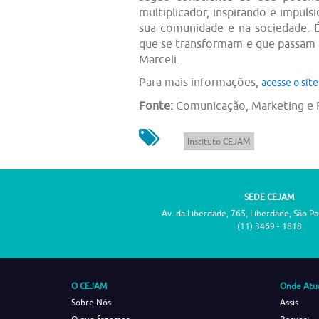
multiplicador, inspirando e impul
sua comunidade e na sociedade. É
que se transformam e que passam a
Marceli.
Para mais informações,
acesse o site
Fonte:
Comunicação, Marketing e
Instituto CEJAM
SEDE CEJAM
Av. da Liberdade, 765, Liberdade, São P
(11) 3469 - 1818
O CEJAM
Onde Atu
Sobre Nós
Assis