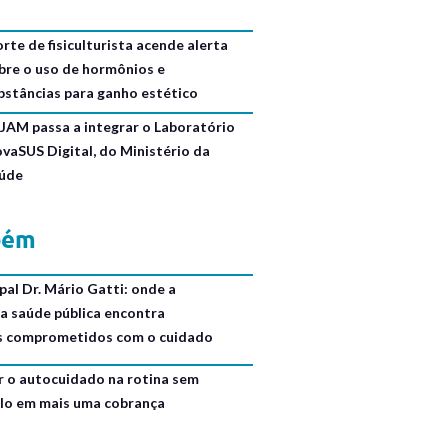
rte de fisiculturista acende alerta
bre o uso de hormônios e
bstâncias para ganho estético
JAM passa a integrar o Laboratório
ovaSUS Digital, do Ministério da
úde
bém
al Dr. Mário Gatti: onde a
da saúde pública encontra
is comprometidos com o cuidado
r o autocuidado na rotina sem
lo em mais uma cobrança