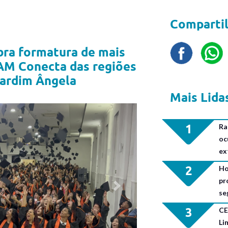
Compartil
bra formatura de mais
AM Conecta das regiões
ardim Ângela
Mais Lida
1
Ra
oc
ex
2
Ho
pr
Next
se
3
CE
Li