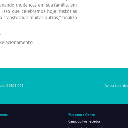
sionando mudanças em sua família, em
 isso que celebramos hoje: histórias
 transformar muitas outras," finaliza
.
 Relacionamento
aulo, 01503-001
Av. da Liberda
amos
Fale com a Gente
Canal do Fornecedor