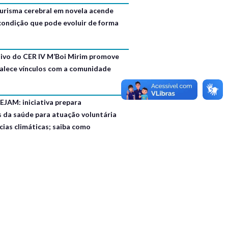
urisma cerebral em novela acende
 condição que pode evoluir de forma
usivo do CER IV M’Boi Mirim promove
talece vínculos com a comunidade
EJAM: iniciativa prepara
s da saúde para atuação voluntária
ias climáticas; saiba como