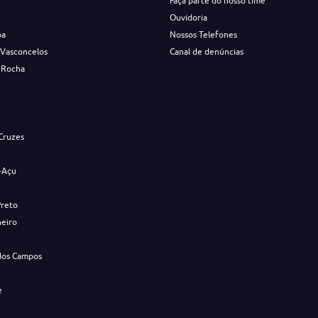
Faça parte do nosso time
Ouvidoria
ba
Nossos Telefones
 Vasconcelos
Canal de denúncias
 Rocha
s
Cruzes
-Açu
Preto
neiro
dos Campos
e