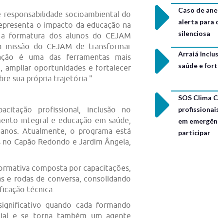
Caso de ane
e responsabilidade socioambiental do
alerta para
representa o impacto da educação na
silenciosa
ar a formatura dos alunos do CEJAM
, a missão do CEJAM de transformar
Arraiá Incl
ação é uma das ferramentas mais
saúde e for
, ampliar oportunidades e fortalecer
e sua própria trajetória."
SOS Clima C
profissionai
itação profissional, inclusão no
mento integral e educação em saúde,
em emergênc
anos. Atualmente, o programa está
participar
s no Capão Redondo e Jardim Ângela,
 formativa composta por capacitações,
as e rodas de conversa, consolidando
ficação técnica.
significativo quando cada formando
cial e se torna também um agente