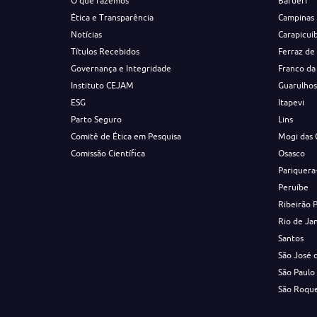
O que fazemos
Barueri
Ética e Transparência
Campinas
Notícias
Carapicuí
Títulos Recebidos
Ferraz de
Governança e Integridade
Franco da
Instituto CEJAM
Guarulho
ESG
Itapevi
Parto Seguro
Lins
Comitê de Ética em Pesquisa
Mogi das 
Comissão Científica
Osasco
Pariquera
Peruíbe
Ribeirão 
Rio de Ja
Santos
São José 
São Paulo
São Roqu