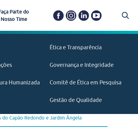
Faça Parte do
Nosso Time
Carapicuíba
Ética e Transparência
PAISM
in memoriam) em
Itapevi
(11) 3469-1828
o, visão e valores?
ações
Governança e Integridade
ustentabilidade
ime.
Pariquera-Açu
ilidade social e
IMPRENSA
as pelo CEJAM e
ura Humanizada
Comitê de Ética em Pesquisa
(11) 97646‑2537
Santos
cejam@agenciamaquina.com
rg.br
Gestão de Qualidade
es do Capão Redondo e Jardim Ângela