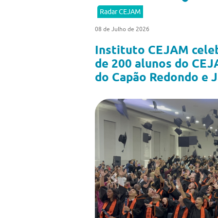
Radar CEJAM
08 de Julho de 2026
Instituto CEJAM cele
de 200 alunos do CEJ
do Capão Redondo e J
Previous