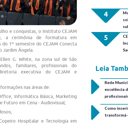
4
Mo
so
su
ho e conquistas, o Instituto CEJAM
5
CE
7), a cerimônia de formatura em
In
as do 1º semestre do CEJAM Conecta
Sa
o Jardim Ângela.
 Ellen G. White, na zona sul de São
os, familiares, profissionais do
Leia Tam
diretoria executiva do CEJAM e
Rede Municip
 formações nas áreas de:
excelência 
profissiona
fice, Informática Básica, Marketing
 e Futuro em Cena - Audiovisual;
Como inseri
dosos;
transformá-
opeiro Hospitalar e Tecnologia em