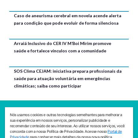
Caso de aneurisma cerebral em novela acende alerta
para condição que pode evoluir de forma silenciosa
Arraiá Inclusivo do CER IV M’Boi Mirim promove
saúde e fortalece vínculos com a comunidade
SOS Clima CEJAM: iniciativa prepara profissionais da
saúde para atuação voluntária em emergências
climáticas; saiba como participar
SEDE CEJAM
Nós usamos cookies e outras tecnologias semelhantes para melhorar a
Av. da Liberdade, 765, Liberdade, São Paulo, 01503-001
sua experiência em nossos serviços, personalizar publicidade e
(11) 3469 - 1818
recomendar conteúdo de seu interesse. Ao utilizar nossos serviços, você
concorda com a nossa Política de Privacidade. Acesse nosso
Portal de
INSTITUTO CEJAM
Privacidade
para conhecer mais detalhes da nossa nova política.