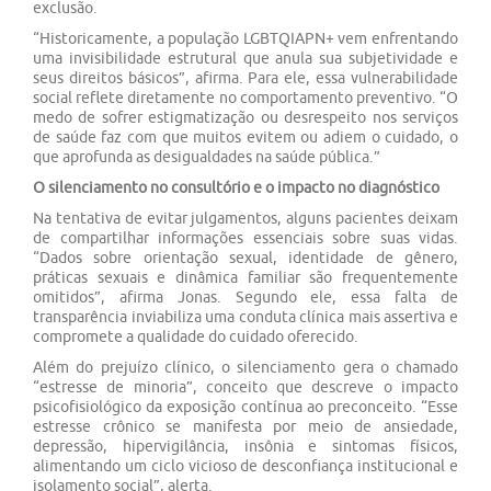
exclusão.
“Historicamente, a população LGBTQIAPN+ vem enfrentando
uma invisibilidade estrutural que anula sua subjetividade e
seus direitos básicos”, afirma. Para ele, essa vulnerabilidade
social reflete diretamente no comportamento preventivo. “O
medo de sofrer estigmatização ou desrespeito nos serviços
de saúde faz com que muitos evitem ou adiem o cuidado, o
que aprofunda as desigualdades na saúde pública.”
O silenciamento no consultório e o impacto no diagnóstico
Na tentativa de evitar julgamentos, alguns pacientes deixam
de compartilhar informações essenciais sobre suas vidas.
“Dados sobre orientação sexual, identidade de gênero,
práticas sexuais e dinâmica familiar são frequentemente
omitidos”, afirma Jonas. Segundo ele, essa falta de
transparência inviabiliza uma conduta clínica mais assertiva e
compromete a qualidade do cuidado oferecido.
Além do prejuízo clínico, o silenciamento gera o chamado
“estresse de minoria”, conceito que descreve o impacto
psicofisiológico da exposição contínua ao preconceito. “Esse
estresse crônico se manifesta por meio de ansiedade,
depressão, hipervigilância, insônia e sintomas físicos,
alimentando um ciclo vicioso de desconfiança institucional e
isolamento social”, alerta.