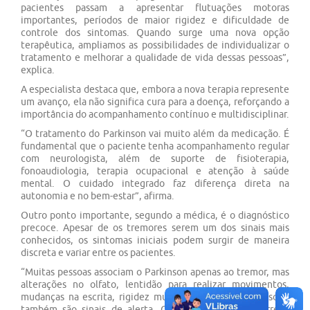
pacientes passam a apresentar flutuações motoras
importantes, períodos de maior rigidez e dificuldade de
controle dos sintomas. Quando surge uma nova opção
terapêutica, ampliamos as possibilidades de individualizar o
tratamento e melhorar a qualidade de vida dessas pessoas”,
explica.
A especialista destaca que, embora a nova terapia represente
um avanço, ela não significa cura para a doença, reforçando a
importância do acompanhamento contínuo e multidisciplinar.
“O tratamento do Parkinson vai muito além da medicação. É
fundamental que o paciente tenha acompanhamento regular
com neurologista, além de suporte de fisioterapia,
fonoaudiologia, terapia ocupacional e atenção à saúde
mental. O cuidado integrado faz diferença direta na
autonomia e no bem-estar”, afirma.
Outro ponto importante, segundo a médica, é o diagnóstico
precoce. Apesar de os tremores serem um dos sinais mais
conhecidos, os sintomas iniciais podem surgir de maneira
discreta e variar entre os pacientes.
“Muitas pessoas associam o Parkinson apenas ao tremor, mas
alterações no olfato, lentidão para realizar movimentos,
mudanças na escrita, rigidez muscular e distúrbios do sono
também são sinais de alerta. Quanto mais cedo ocorre o