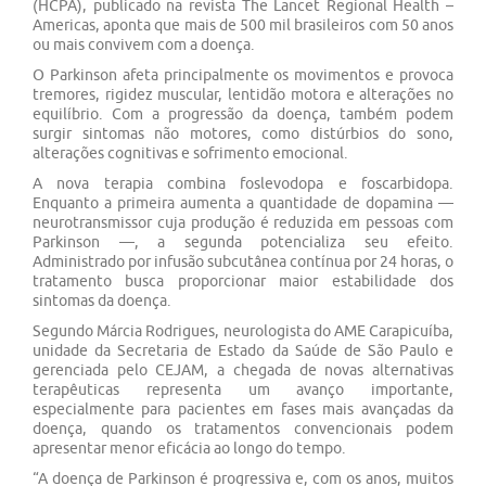
(HCPA), publicado na revista The Lancet Regional Health –
Americas, aponta que mais de 500 mil brasileiros com 50 anos
ou mais convivem com a doença.
O Parkinson afeta principalmente os movimentos e provoca
tremores, rigidez muscular, lentidão motora e alterações no
equilíbrio. Com a progressão da doença, também podem
surgir sintomas não motores, como distúrbios do sono,
alterações cognitivas e sofrimento emocional.
A nova terapia combina foslevodopa e foscarbidopa.
Enquanto a primeira aumenta a quantidade de dopamina —
neurotransmissor cuja produção é reduzida em pessoas com
Parkinson —, a segunda potencializa seu efeito.
Administrado por infusão subcutânea contínua por 24 horas, o
tratamento busca proporcionar maior estabilidade dos
sintomas da doença.
Segundo Márcia Rodrigues, neurologista do AME Carapicuíba,
unidade da Secretaria de Estado da Saúde de São Paulo e
gerenciada pelo CEJAM, a chegada de novas alternativas
terapêuticas representa um avanço importante,
especialmente para pacientes em fases mais avançadas da
doença, quando os tratamentos convencionais podem
apresentar menor eficácia ao longo do tempo.
“A doença de Parkinson é progressiva e, com os anos, muitos