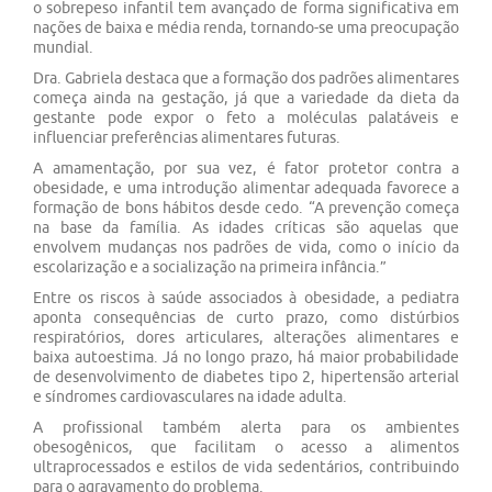
o sobrepeso infantil tem avançado de forma significativa em
nações de baixa e média renda, tornando-se uma preocupação
mundial.
Dra. Gabriela destaca que a formação dos padrões alimentares
começa ainda na gestação, já que a variedade da dieta da
gestante pode expor o feto a moléculas palatáveis e
influenciar preferências alimentares futuras.
A amamentação, por sua vez, é fator protetor contra a
obesidade, e uma introdução alimentar adequada favorece a
formação de bons hábitos desde cedo. “A prevenção começa
na base da família. As idades críticas são aquelas que
envolvem mudanças nos padrões de vida, como o início da
escolarização e a socialização na primeira infância.”
Entre os riscos à saúde associados à obesidade, a pediatra
aponta consequências de curto prazo, como distúrbios
respiratórios, dores articulares, alterações alimentares e
baixa autoestima. Já no longo prazo, há maior probabilidade
de desenvolvimento de diabetes tipo 2, hipertensão arterial
e síndromes cardiovasculares na idade adulta.
A profissional também alerta para os ambientes
obesogênicos, que facilitam o acesso a alimentos
ultraprocessados e estilos de vida sedentários, contribuindo
para o agravamento do problema.