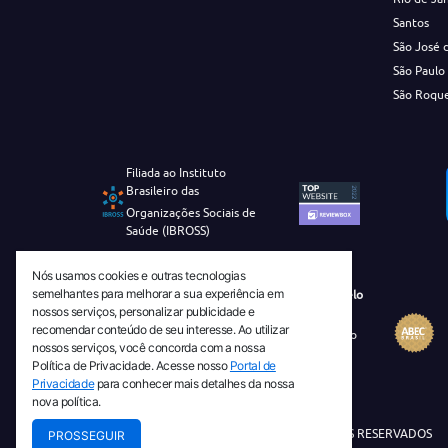
Santos
São José 
São Paulo
São Roqu
Filiada ao Instituto
Brasileiro das
Organizações Sociais de
Saúde (IBROSS)
Nós usamos cookies e outras tecnologias
semelhantes para melhorar a sua experiência em
Revista Tecnico-Cientifica CEJAM Selo
nossos serviços, personalizar publicidade e
Diamante de Ciência Aberta
recomendar conteúdo de seu interesse. Ao utilizar
Diretório Migulim Instituto Brasileiro
nossos serviços, você concorda com a nossa
de Informação em Ciência e
Política de Privacidade. Acesse nosso
Portal de
Tecnologia - IBICT
Privacidade
para conhecer mais detalhes da nossa
nova política.
© 2026 TODOS OS DIREITOS RESERVADOS
PROSSEGUIR