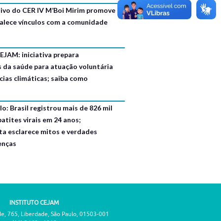
usivo do CER IV M’Boi Mirim promove
talece vínculos com a comunidade
EJAM: iniciativa prepara
s da saúde para atuação voluntária
ias climáticas; saiba como
o: Brasil registrou mais de 826 mil
atites virais em 24 anos;
ta esclarece mitos e verdades
enças
INSTITUTO CEJAM
de, 765, Liberdade, São Paulo, 01503-001