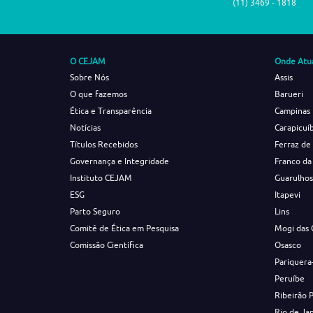
(11) 3469 - 1818
O CEJAM
Onde Atu
Sobre Nós
Assis
O que fazemos
Barueri
Ética e Transparência
Campinas
Notícias
Carapicuí
Títulos Recebidos
Ferraz de
Governança e Integridade
Franco da
Instituto CEJAM
Guarulho
ESG
Itapevi
Parto Seguro
Lins
Comitê de Ética em Pesquisa
Mogi das 
Comissão Científica
Osasco
Pariquera
Peruíbe
Ribeirão 
Rio de Ja