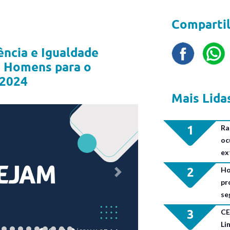
Compartil
ência e Igualdade
e Homens para o
 2024
Mais Lida
1
Ra
oc
ex
2
Ho
Next
pr
se
3
CE
Li