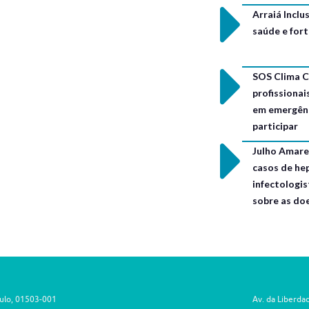
Arraiá Incl
saúde e for
SOS Clima C
profissionai
em emergênc
participar
Julho Amarel
casos de hep
infectologis
sobre as do
aulo, 01503-001
Av. da Liberda