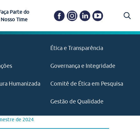
Faça Parte do
Nosso Time
Carapicuíba
Ética e Transparência
PAISM
in memoriam) em
Itapevi
(11) 3469-1828
o, visão e valores?
ações
Governança e Integridade
ustentabilidade
ime.
Pariquera-Açu
ilidade social e
IMPRENSA
as pelo CEJAM e
ura Humanizada
Comitê de Ética em Pesquisa
(11) 97646‑2537
Santos
cejam@agenciamaquina.com
rg.br
Gestão de Qualidade
emestre de 2024