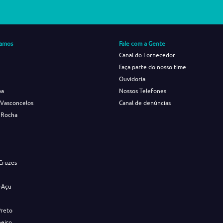
amos
Fale com a Gente
Canal do Fornecedor
Faça parte do nosso time
Ouvidoria
ba
Nossos Telefones
 Vasconcelos
Canal de denúncias
 Rocha
s
Cruzes
-Açu
Preto
neiro