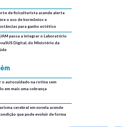
rte de fisiculturista acende alerta
bre o uso de hormônios e
bstâncias para ganho estético
JAM passa a integrar o Laboratório
ovaSUS Digital, do Ministério da
úde
bém
r o autocuidado na rotina sem
lo em mais uma cobrança
urisma cerebral em novela acende
 condição que pode evoluir de forma