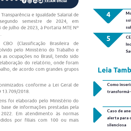
4
Mo
Transparência e Igualdade Salarial de
so
segundo semestre de 2024, em
su
 de julho de 2023, à Portaria MTE Nº
.
5
CE
BO (Classificação Brasileira de
In
lvido pelo Ministério do Trabalho e
Sa
a as ocupações no Brasil, tendo sido
elaboração do relatório, onde foram
Leia Tam
abalho, de acordo com grandes grupos
Como inseri
nonimizados conforme a Lei Geral de
D 13.709/2018.
transformá-
ens foi elaborado pelo Ministério do
a base de informações prestadas pela
Caso de ane
 2022. Em atendimento às normas
alerta para
vididos por filiais com 100 ou mais
silenciosa