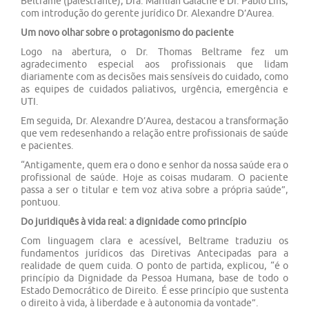
Beltrame (palestrante), Dra. Marílian Galache e Dr. Pablo Lins,
com introdução do gerente jurídico Dr. Alexandre D’Aurea.
Um novo olhar sobre o protagonismo do paciente
Logo na abertura, o Dr. Thomas Beltrame fez um
agradecimento especial aos profissionais que lidam
diariamente com as decisões mais sensíveis do cuidado, como
as equipes de cuidados paliativos, urgência, emergência e
UTI.
Em seguida, Dr. Alexandre D’Aurea, destacou a transformação
que vem redesenhando a relação entre profissionais de saúde
e pacientes.
“Antigamente, quem era o dono e senhor da nossa saúde era o
profissional de saúde. Hoje as coisas mudaram. O paciente
passa a ser o titular e tem voz ativa sobre a própria saúde”,
pontuou.
Do juridiquês à vida real: a dignidade como princípio
Com linguagem clara e acessível, Beltrame traduziu os
fundamentos jurídicos das Diretivas Antecipadas para a
realidade de quem cuida. O ponto de partida, explicou, “é o
princípio da Dignidade da Pessoa Humana, base de todo o
Estado Democrático de Direito. É esse princípio que sustenta
o direito à vida, à liberdade e à autonomia da vontade”.